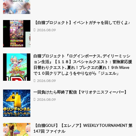
【白猫プロジェクト】イベントガチャを回して行くよ♪
2026.08.09
白猫プロジェクト『ログインボーナス､デイリーミッシ
ョン生活』【１１８】スペシャルクエスト：冒険家応援
日替わりクエスト､夏れ！プレクエの夏れ！９th Wave
で１０回クリアしようをやりながら「ジュエル」
2026.08.09
一回負けたら即終了配信【マリオテニスフィーバー】
2026.08.09
【白猫GOLF】【エレノア】WEEKLY TOURNAMENT 第
147回 ファイナル