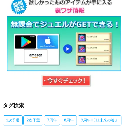
タグ検索
1次予選
2次予選
7周年
8周年
9周年HELL未来の答え