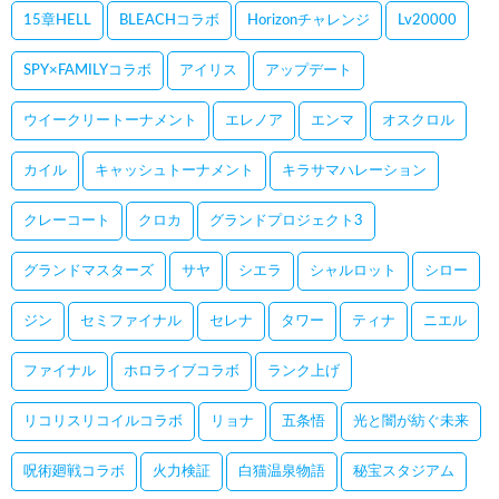
15章HELL
BLEACHコラボ
Horizonチャレンジ
Lv20000
SPY×FAMILYコラボ
アイリス
アップデート
ウイークリートーナメント
エレノア
エンマ
オスクロル
カイル
キャッシュトーナメント
キラサマハレーション
クレーコート
クロカ
グランドプロジェクト3
グランドマスターズ
サヤ
シエラ
シャルロット
シロー
ジン
セミファイナル
セレナ
タワー
ティナ
ニエル
ファイナル
ホロライブコラボ
ランク上げ
リコリスリコイルコラボ
リョナ
五条悟
光と闇が紡ぐ未来
呪術廻戦コラボ
火力検証
白猫温泉物語
秘宝スタジアム