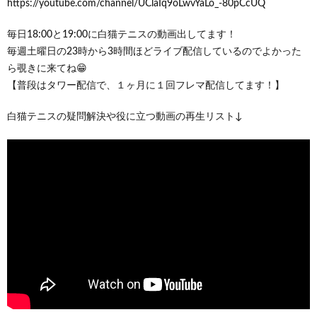
https://youtube.com/channel/UClaIq9oLwvYaLo_-80pCcUQ
毎日18:00と19:00に白猫テニスの動画出してます！
毎週土曜日の23時から3時間ほどライブ配信しているのでよかった
ら覗きに来てね😁
【普段はタワー配信で、１ヶ月に１回フレマ配信してます！】
白猫テニスの疑問解決や役に立つ動画の再生リスト↓