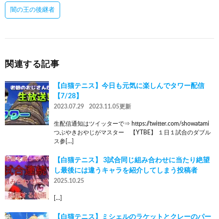
闇の王の後継者
関連する記事
【白猫テニス】今日も元気に楽しんでタワー配信
【7/28】
2023.07.29
2023.11.05更新
生配信通知はツイッターで⇒ https://twitter.com/showatami
つぶやきおやじがマスター 【YTBE】 １日１試合のダブル
ス参[…]
【白猫テニス】 3試合同じ組み合わせに当たり絶望
し最後には違うキャラを紹介してしまう投稿者
2025.10.25
[…]
【白猫テニス】ミシェルのラケットとクレーのパー