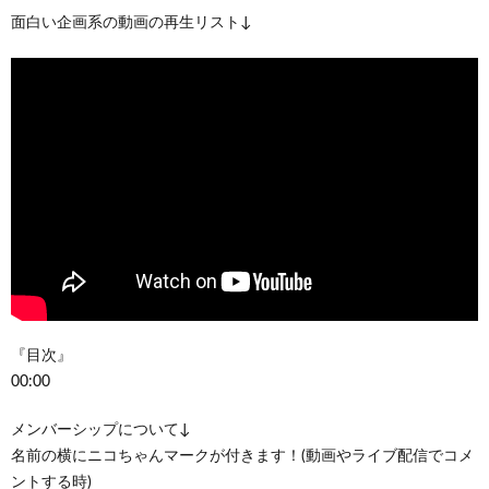
面白い企画系の動画の再生リスト↓
『目次』
00:00
メンバーシップについて↓
名前の横にニコちゃんマークが付きます！(動画やライブ配信でコメ
ントする時)