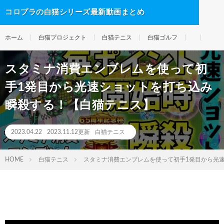
コロプラの白猫シリーズ最新動画まとめ
ホーム
白猫プロジェクト
白猫テニス
白猫ゴルフ
スタミナ消費エンブレムを使って初
手1発目から光速ショットを打ち込み
瞬殺する！【白猫テニス】
2023.04.22
2023.11.12更新
白猫テニス
HOME
白猫テニス
スタミナ消費エンブレムを使って初手1発目から光