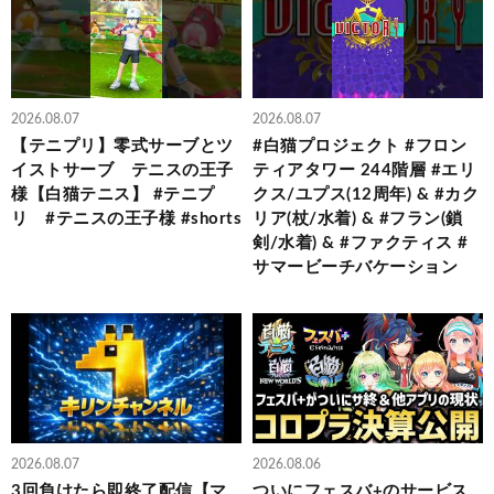
2026.08.07
2026.08.07
【テニプリ】零式サーブとツ
#白猫プロジェクト #フロン
イストサーブ テニスの王子
ティアタワー 244階層 #エリ
様【白猫テニス】 #テニプ
クス/ユプス(12周年) & #カク
リ #テニスの王子様 #shorts
リア(杖/水着) & #フラン(鎖
剣/水着) & #ファクティス #
サマービーチバケーション
2026.08.07
2026.08.06
3回負けたら即終了配信【マ
ついにフェスバ+のサービス