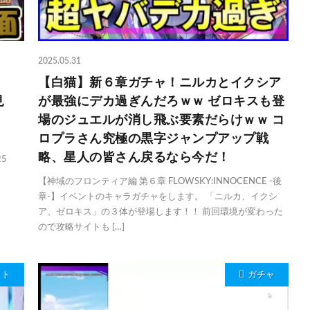
2025.05.31
【白猫】新６章ガチャ！ニルカとイクシア
見
が最強にデカ過ぎんだろｗｗ ゼロキスも登
】
場のジュエルが消し飛ぶ要素だらけｗｗ コ
ロプラさん究極の黒字ジャンプアップ戦
略、星人の皆さん戻るなら今だ！
25
【神域のフロンティア編 第６章 FLOWSKY:INNOCENCE -後
章-】イベントのキャラガチャをします。 「ニルカ、イクシ
ア、ゼロキス」の３体が登場します！！ 前回環境が変わった
ので攻略サイトも […]
クト
ガチャ