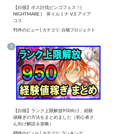
【白猫】ボス討伐ビンゴフェス！(
NIGHTMARE ) 斧イルミナ V.S アイア
コス
91件のビュー
|
カテゴリ:
白猫プロジェクト
【白猫】ランク上限解放950向け、経験
値稼ぎの方法をまとめました（初心者さ
ん向け解説＆攻略）
89件のビュー
|
カテゴリ:
ランキング