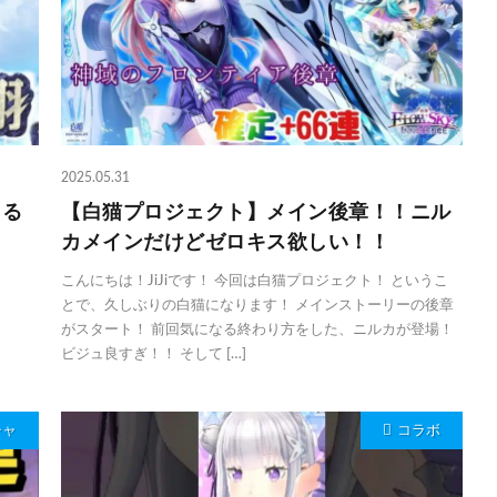
2025.05.31
出る
【白猫プロジェクト】メイン後章！！ニル
】
カメインだけどゼロキス欲しい！！
こんにちは！JiJiです！ 今回は白猫プロジェクト！ というこ
とで、久しぶりの白猫になります！ メインストーリーの後章
がスタート！ 前回気になる終わり方をした、ニルカが登場！
ビジュ良すぎ！！ そして […]
チャ
コラボ