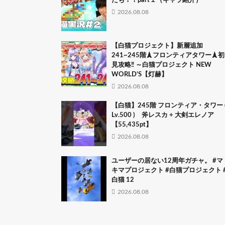
たち！！part１（キャラ紹介）
2026.08.08
【白猫プロジェクト】新層追加
241~245階🗼フロンティアタワー🗼初
見攻略‼ ～白猫プロジェクト NEW
WORLD’S【灯赫】
2026.08.08
【白猫】245階 フロンティア・タワー 
Lv.500 ) 斧レスカ + 大剣エレノア
【55,435pt】
2026.08.08
ユーザーの居ない12周年ガチャ。 #マ
キマプロジェクト #白猫プロジェクト 
白猫 12
2026.08.08