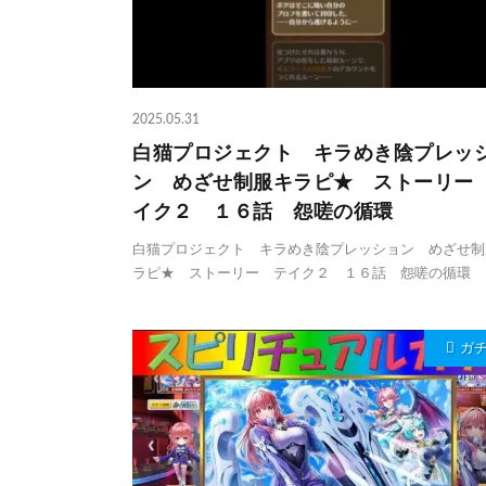
2025.05.31
白猫プロジェクト キラめき陰プレッ
ン めざせ制服キラピ★ ストーリー
イク２ １６話 怨嗟の循環
白猫プロジェクト キラめき陰プレッション めざせ制
ラピ★ ストーリー テイク２ １６話 怨嗟の循環
ガ