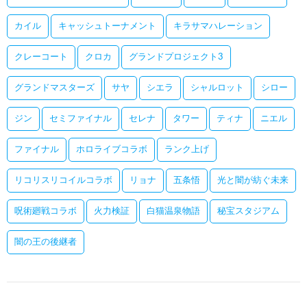
カイル
キャッシュトーナメント
キラサマハレーション
クレーコート
クロカ
グランドプロジェクト3
グランドマスターズ
サヤ
シエラ
シャルロット
シロー
ジン
セミファイナル
セレナ
タワー
ティナ
ニエル
ファイナル
ホロライブコラボ
ランク上げ
リコリスリコイルコラボ
リョナ
五条悟
光と闇が紡ぐ未来
呪術廻戦コラボ
火力検証
白猫温泉物語
秘宝スタジアム
闇の王の後継者