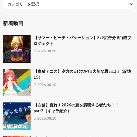
新着動画
【サマー・ビーチ・バケーション】8/9広告分 #白猫プ
ロジェクト
2026.08.10
【白猫テニス】夕方の♫ﾀｳﾝﾌﾚﾏ♫大切な思ぃ出♫（記憶
15）
2026.08.10
【白猫】夏れ！2026の夏を満喫する者たち！！
part2（キャラ紹介）
2026.08.10