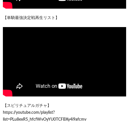
【単騎最強決定戦再生リスト】
【スピリチュアルガチャ】
https://youtube.com/playlist?
list=PLu8exR5_hfcfWvOyYU0TCFBXy4i9afcmv