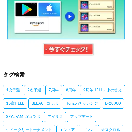
タグ検索
1次予選
2次予選
7周年
8周年
9周年HELL未来の答え
15章HELL
BLEACHコラボ
Horizonチャレンジ
Lv20000
SPY×FAMILYコラボ
アイリス
アップデート
ウイークリートーナメント
エレノア
エンマ
オスクロル