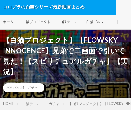
コロプラの白猫シリーズ最新動画まとめ
ホーム
白猫プロジェクト
白猫テニス
白猫ゴルフ
【白猫プロジェクト】【FLOWSKY
INNOCENCE】兄弟で二画面で引いて
見た！【スピリチュアルガチャ】【実
況】
2025.05.31
ガチャ
HOME
白猫テニス
ガチャ
【白猫プロジェクト】【FLOWSKY I