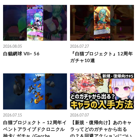
2026.08.05
2026.07.27
白貓網球 VII~ 56
『白猫プロジェクト』12周年
ガチャ10連
2026.07.15
2026.07.07
白猫プロジェクト ~ 12周年イ
【新規・復帰向け】あのキャ
ベントアライブドクロニクル
ラってどのガチャから出る
抽卡/ ガチャ /Gaccha
の？＆回避アクションについ