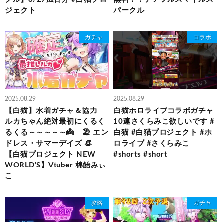
ジェクト
パークル
ガチャ
コラボ
2025.08.29
2025.08.29
【白猫】水着ガチャ＆協力
白猫ホロライブコラボガチャ
ルカちゃん絶対最初にくるく
10連さくらみこ欲しいです #
るくる～～～～～👼 🏖 エン
白猫 #白猫プロジェクト #ホ
ドレス・サマーデイズ 👒
ロライブ #さくらみこ
【白猫プロジェクト NEW
#shorts #short
WORLD’S】Vtuber 棉飴みぃ
こ
攻略
ガチャ