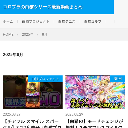
コロプラの白猫シリーズ最新動画まとめ
ホーム
白猫プロジェクト
白猫テニス
白猫ゴルフ
HOME
2025年
8月
2025年8月
白猫プロジェクト
BGM
2025.08.29
2025.08.29
【チアフル スマイル スパー
【白猫PJ】モードチェンジが
クル】8/27広告分 #白猫プロ
無料！？チアフルスマイルス