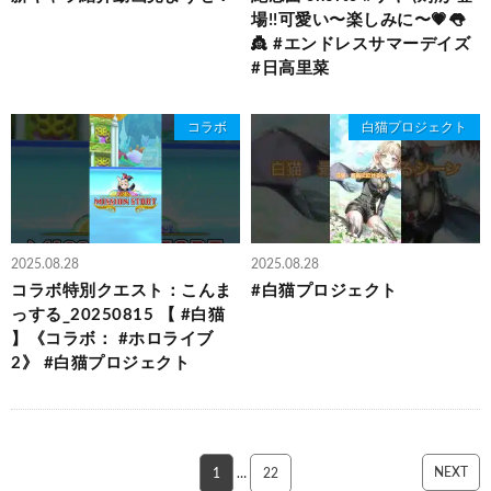
場!!可愛い〜楽しみに〜💗👅
👸 #エンドレスサマーデイズ
#日高里菜
コラボ
白猫プロジェクト
2025.08.28
2025.08.28
コラボ特別クエスト：こんま
#白猫プロジェクト
っする_20250815 【 #白猫
】《コラボ： #ホロライブ
2》 #白猫プロジェクト
NEXT
1
…
22