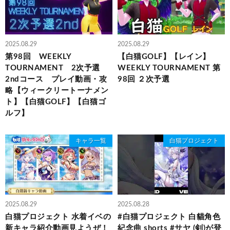
2025.08.29
2025.08.29
第98回 WEEKLY
【白猫GOLF】【レイン】
TOURNAMENT 2次予選
WEEKLY TOURNAMENT 第
2ndコース プレイ動画・攻
98回 ２次予選
略【ウィークリートーナメン
ト】【白猫GOLF】【白猫ゴ
ルフ】
キャラ一覧
白猫プロジェクト
2025.08.29
2025.08.28
白猫プロジェクト 水着イベの
#白猫プロジェクト 白貓角色
新キャラ紹介動画見ようぜ！
紀念曲 shorts #サヤ (剣)が登