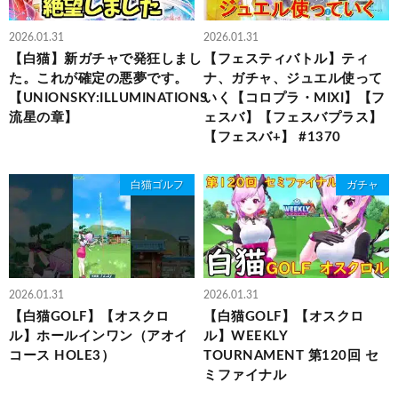
2026.01.31
2026.01.31
【白猫】新ガチャで発狂しまし
【フェスティバトル】ティ
た。これが確定の悪夢です。
ナ、ガチャ、ジュエル使って
【UNIONSKY:ILLUMINATIONS
いく【コロプラ・MIXI】【フ
流星の章】
ェスバ】【フェスバプラス】
【フェスバ+】 #1370
白猫ゴルフ
ガチャ
2026.01.31
2026.01.31
【白猫GOLF】【オスクロ
【白猫GOLF】【オスクロ
ル】ホールインワン（アオイ
ル】WEEKLY
コース HOLE3）
TOURNAMENT 第120回 セ
ミファイナル