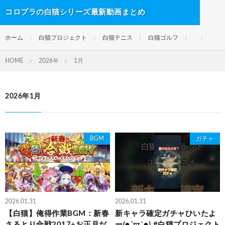
コロプラの白猫シリーズ最新動画まとめ
ホーム
白猫プロジェクト
白猫テニス
白猫ゴルフ
HOME
2026年
1月
2026年1月
BGM
ガチャ
2026.01.31
2026.01.31
【白猫】俺得作業BGM：新春
新キャラ確定ガチャひいたよ
さるとり合戦2017+お正月だ
ー(●´ϖ`●) #白猫プロジェクト