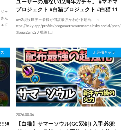
！
ユーザーの居ない12周年ガチャ。 #マキマ
プロジェクト #白猫プロジェクト #白猫 11
ロジェ
くさん
ow2現役世界王者様が何故最強かわかる動画。 ｈ
ジェク
ttps://bsky.app/profile/progamerramuxusama.bsky.social/post/
3lauaj2ajnc23 現役 […]
ニス
最強キャラ
2026.08.06
!!#
【白猫】サマーソウル(GC双剣) 入手必須!