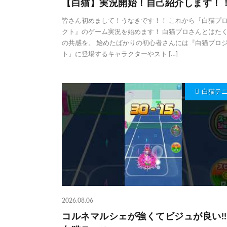
【白猫】実況開始！自己紹介します！
皆さん初めまして！うなきです！！ これから『白猫プ
クト』のゲーム実況を始めます！ 白猫プロさんとはた
の共感を。 始めたばかりの初心者さんには『白猫プロ
ト』に登場するキャラクターやスト […]
白猫テ
2026.08.06
コルネマルシェが強くてビジュが良い!!!!