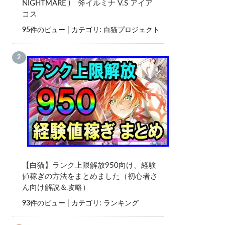
NIGHTMARE ) 斧イルミナ V.S アイア
コス
95件のビュー
|
カテゴリ:
白猫プロジェクト
【白猫】ランク上限解放950向け、経験
値稼ぎの方法をまとめました（初心者さ
ん向け解説＆攻略）
93件のビュー
|
カテゴリ:
ランキング