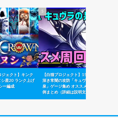
ロジェクト】キンク
【白猫プロジェクト】15章
【白猫
ヌシ星20 ランク上げ
深き常闇の攻防「キュヴラの
にエク
シー編成
泉」ゲージ集め オススメ周回
由を考
例まとめ（詳細は説明文）