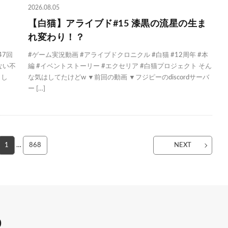
2026.08.05
【白猫】アライブド#15 漆黒の流星の生ま
れ変わり！？
47回
#ゲーム実況動画 #アライブドクロニクル #白猫 #12周年 #本
ない不
編 #イベントストーリー #エクセリア #白猫プロジェクト そん
まし
な気はしてたけどw ▼前回の動画 ▼フジピーのdiscordサーバ
ー […]
1
…
868
NEXT
0