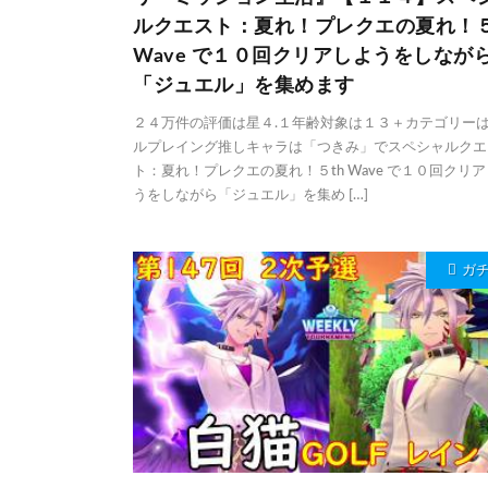
ルクエスト：夏れ！プレクエの夏れ！５
Wave で１０回クリアしようをしなが
「ジュエル」を集めます
２４万件の評価は星４.１年齢対象は１３＋カテゴリー
ルプレイング推しキャラは「つきみ」でスペシャルクエ
ト：夏れ！プレクエの夏れ！５th Wave で１０回クリ
うをしながら「ジュエル」を集め […]
ガ