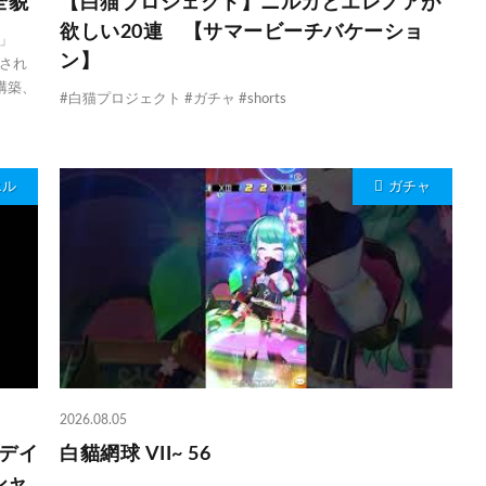
全貌
【白猫プロジェクト】ニルカとエレノアが
欲しい20連 【サマービーチバケーショ
」
ン】
され
構築、
#白猫プロジェクト #ガチャ #shorts
エル
ガチャ
2026.08.05
デイ
白貓網球 VII~ 56
シャ