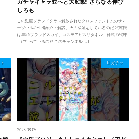
ガチャキャラ並へと大変貌! さらなる伸び
しろも
この動画グランドクラス解放されたクロスファントムのサマ
ーソウルの性能紹介・解説、火力検証をしているのだ 試運転
は星55ブラッドスカイ、コスモアビスサタネル、神域の試練
Ⅲに行っているのだ このチャンネル […]
クト
ガチャ
2026.08.05