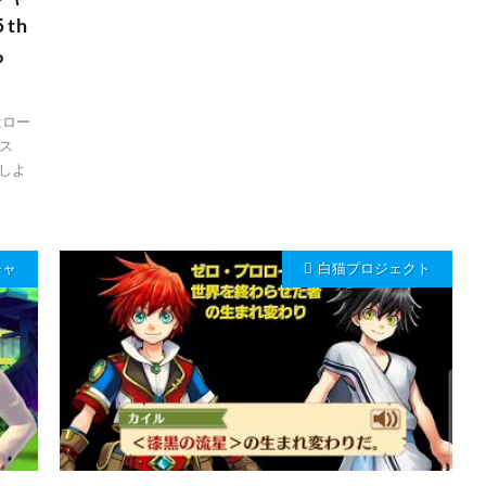
th
ら
はロー
ス
アしよ
チャ
白猫プロジェクト