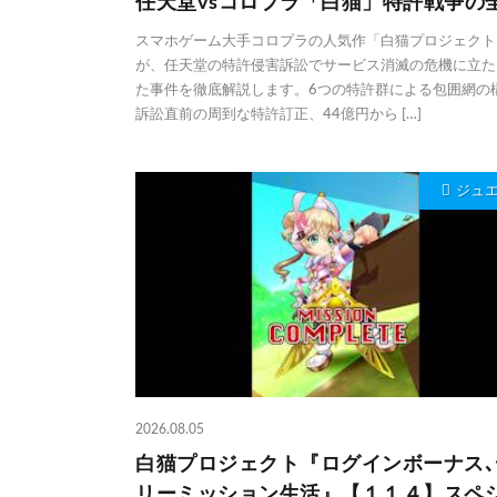
任天堂vsコロプラ「白猫」特許戦争の
スマホゲーム大手コロプラの人気作「白猫プロジェクト
が、任天堂の特許侵害訴訟でサービス消滅の危機に立た
た事件を徹底解説します。6つの特許群による包囲網の
訴訟直前の周到な特許訂正、44億円から […]
ジュ
2026.08.05
白猫プロジェクト『ログインボーナス､
リーミッション生活』【１１４】スペ