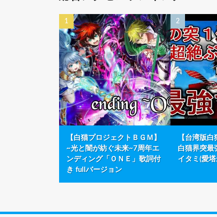
【白猫プロジェクトＢＧＭ】
【台湾版白
~光と闇が紡ぐ未来~7周年エ
白猫界突最
ンディング「ＯＮＥ」歌詞付
イタミ(愛塔
き fullバージョン