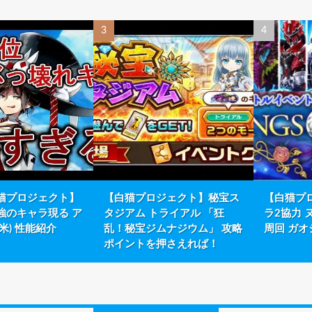
猫プロジェクト】
【白猫プロジェクト】秘宝ス
【白猫プ
強のキャラ現る ア
タジアム トライアル 「狂
ラ2協力 
米) 性能紹介
乱！秘宝ジムナジウム」 攻略
周回 ガオ
ポイントを押さえれば！