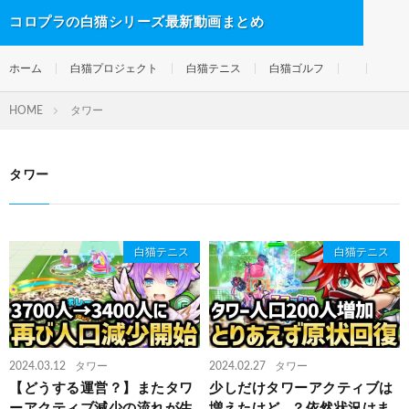
コロプラの白猫シリーズ最新動画まとめ
ホーム
白猫プロジェクト
白猫テニス
白猫ゴルフ
HOME
タワー
タワー
白猫テニス
白猫テニス
2024.03.12
タワー
2024.02.27
タワー
【どうする運営？】またタワ
少しだけタワーアクティブは
ーアクティブ減少の流れが生
増えたけど…？依然状況はま