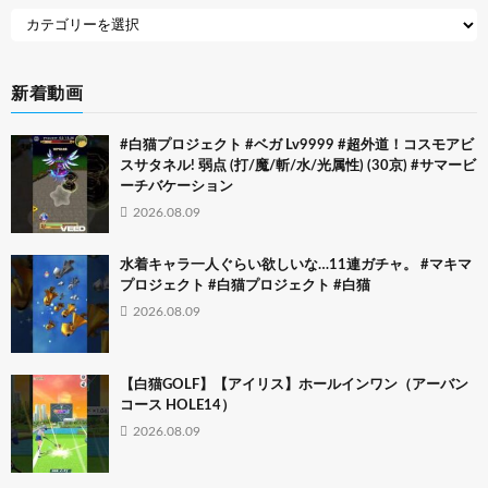
新着動画
#白猫プロジェクト #ベガ Lv9999 #超外道！コスモアビ
スサタネル! 弱点 (打/魔/斬/水/光属性) (30京) #サマービ
ーチバケーション
2026.08.09
水着キャラ一人ぐらい欲しいな…11連ガチャ。 #マキマ
プロジェクト #白猫プロジェクト #白猫
2026.08.09
【白猫GOLF】【アイリス】ホールインワン（アーバン
コース HOLE14）
2026.08.09