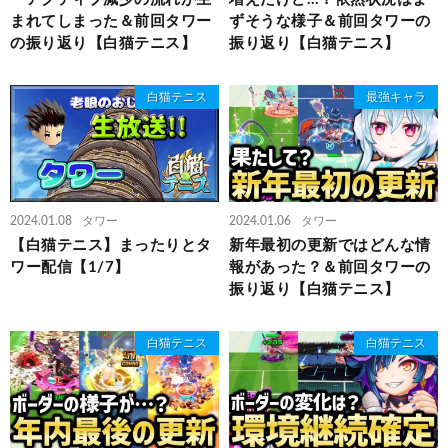
まれてしまった＆前回タワー
ずそうな様子＆前回タワーの
の振り返り【白猫テニス】
振り返り【白猫テニス】
白猫テニス
最強キャラ
2024.01.08
タワー
2024.01.06
タワー
【白猫テニス】まったりとタ
新年最初の更新ではどんな情
ワー配信【1/7】
報があった？＆前回タワーの
振り返り【白猫テニス】
白猫テニス
白猫テニス