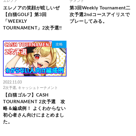
エレノア
ナメント
エレノアの笑顔が眩しいぜ
第3回Weekly Tournament二
【白猫GOLF】第3回
次予選2ndコースアイリスで
「WEEKLY
プレーしてみる。
TOURNAMENT」2次予選!!
攻略
2022.11.03
2次予選
,
キャッシュトーナメント
【白猫ゴルフ】CASH
TOURNAMENT 2次予選 攻
略＆編成例！ よくわからない
初心者さん向けにまとめまし
た。