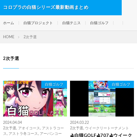
コロプラの白猫シリーズ最新動画まとめ
ホーム
白猫プロジェクト
白猫テニス
白猫ゴルフ
HOME
2次予選
2次予選
白猫ゴルフ
白猫ゴルフ
2024.04.04
2024.03.22
2次予選
,
アオイコース
,
アストラコー
2次予選
,
ウイークリートーナメント
ス
,
アストラ冬コース
,
アーバンコー
⛳白猫GOLF⛳707⛳ウイーク