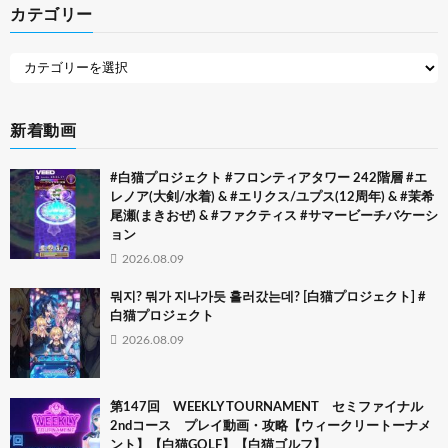
カテゴリー
新着動画
#白猫プロジェクト #フロンティアタワー 242階層 #エ
レノア(大剣/水着) & #エリクス/ユプス(12周年) & #茉希
尾瀬(まきおぜ) & #ファクティス #サマービーチバケーシ
ョン
2026.08.09
뭐지? 뭐가 지나가듯 흘러갔는데? [白猫プロジェクト] #
白猫プロジェクト
2026.08.09
第147回 WEEKLY TOURNAMENT セミファイナル
2ndコース プレイ動画・攻略【ウィークリートーナメ
ント】【白猫GOLF】【白猫ゴルフ】