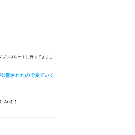
】
ートのダブルスレートに行ってきまし
が公開されたので見ていく
1&t=[…]