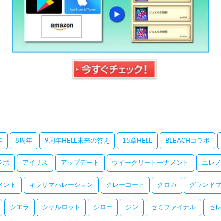
年
8周年
9周年HELL未来の答え
15章HELL
BLEACHコラボ
コラボ
アイリス
アップデート
ウイークリートーナメント
エレノ
メント
キラサマハレーション
クレーコート
クロカ
グランドプ
シエラ
シャルロット
シロー
ジン
セミファイナル
セ