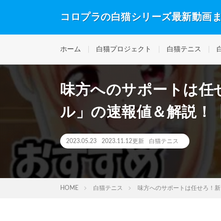
コロプラの白猫シリーズ最新動画
ホーム
白猫プロジェクト
白猫テニス
味方へのサポートは任
ル」の速報値＆解説！
2023.05.23
2023.11.12更新
白猫テニス
HOME
白猫テニス
味方へのサポートは任せろ！新