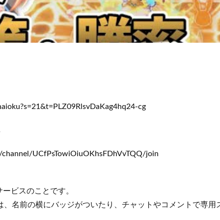
t_haioku?s=21&t=PLZ09RlsvDaKag4hq24-cg
↓
m/channel/UCfPsTowiOiuOKhsFDhVvTQQ/join
サービスのことです。
では、名前の横にバッジがついたり、チャットやコメントで専用