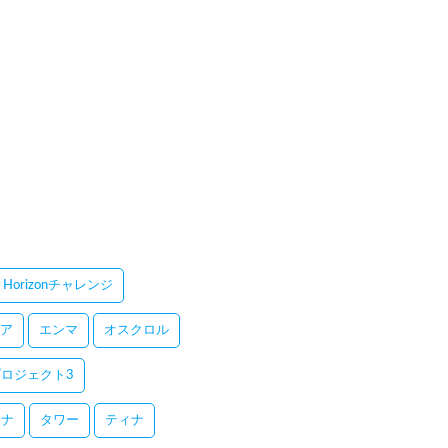
Horizonチャレンジ
ア
エンマ
オスクロル
ロジェクト3
レナ
タワー
ティナ