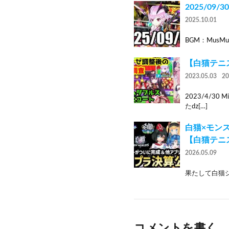
2025/09
2025.10.01
BGM：MusMus ht
【白猫テニ
2023.05.03
2
2023/4/3
たǳ[…]
白猫×モン
【白猫テニ
2026.05.09
果たして白猫シリーズ
コメントを書く