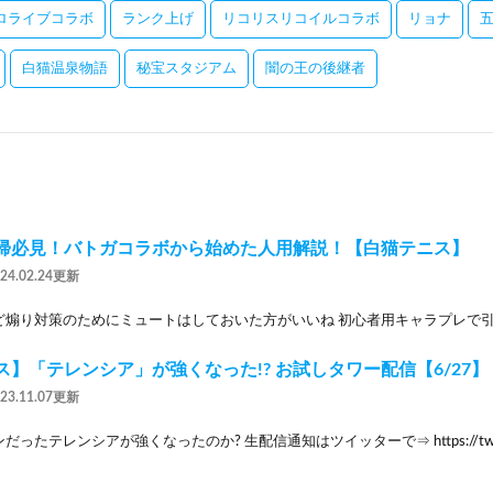
ロライブコラボ
ランク上げ
リコリスリコイルコラボ
リョナ
白猫温泉物語
秘宝スタジアム
闇の王の後継者
帰必見！バトガコラボから始めた人用解説！【白猫テニス】
024.02.24更新
煽り対策のためにミュートはしておいた方がいいね 初心者用キャラプレで引用した
】「テレンシア」が強くなった!? お試しタワー配信【6/27】
023.11.07更新
ったテレンシアが強くなったのか? 生配信通知はツイッターで⇒ https://twitter.