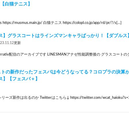
/30【白猫テニス】
tps://musmus.main.jp/ 白猫テニス https://colopl.co.jp/app/rd/pr/?/s[…]
ス】グラスコートはラインズマンキャラばっかり！【ダブルス
023.11.12更新
0 Mirrativ配信のアーカイブです LINESMANアナゼ性能調整後の グラスコ
ストの新作だったフェスバは今どうなってる？コロプラの決算
ス】【フェスバ＋】
新作は出るのか Twitterはこちら↓ https://twitter.com/wcat_haioku?s=2