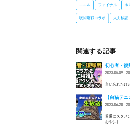
ニエル
ファイナル
ホ
呪術廻戦コラボ
火力検証
関連する記事
初心者・復
2023.05.09
2
言い忘れたけど
【白猫テニス
2023.06.28
2
普通にスタメンだ
おや[…]