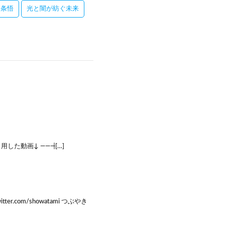
五条悟
光と闇が紡ぐ未来
動画↓ ———̵[…]
com/showatami つぶやき