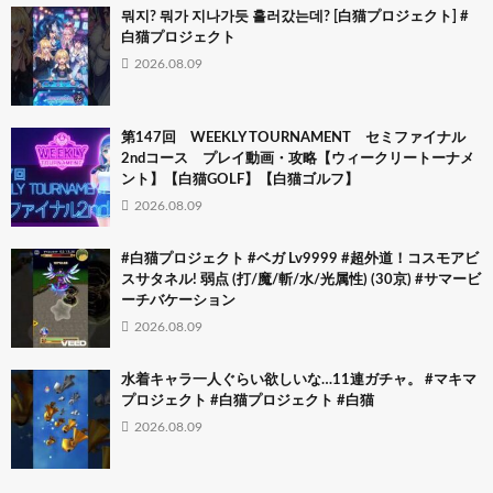
뭐지? 뭐가 지나가듯 흘러갔는데? [白猫プロジェクト] #
白猫プロジェクト
2026.08.09
第147回 WEEKLY TOURNAMENT セミファイナル
2ndコース プレイ動画・攻略【ウィークリートーナメ
ント】【白猫GOLF】【白猫ゴルフ】
2026.08.09
#白猫プロジェクト #ベガ Lv9999 #超外道！コスモアビ
スサタネル! 弱点 (打/魔/斬/水/光属性) (30京) #サマービ
ーチバケーション
2026.08.09
水着キャラ一人ぐらい欲しいな…11連ガチャ。 #マキマ
プロジェクト #白猫プロジェクト #白猫
2026.08.09