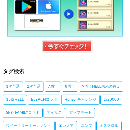
タグ検索
1次予選
2次予選
7周年
8周年
9周年HELL未来の答え
15章HELL
BLEACHコラボ
Horizonチャレンジ
Lv20000
SPY×FAMILYコラボ
アイリス
アップデート
ウイークリートーナメント
エレノア
エンマ
オスクロル