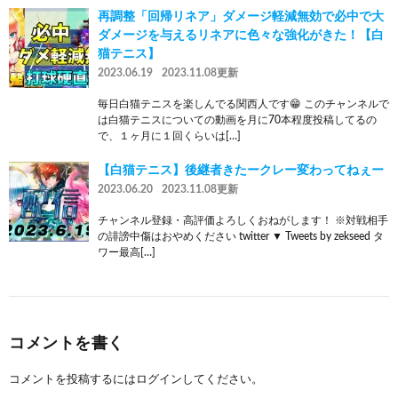
再調整「回帰リネア」ダメージ軽減無効で必中で大
ダメージを与えるリネアに色々な強化がきた！【白
猫テニス】
2023.06.19
2023.11.08更新
毎日白猫テニスを楽しんでる関西人です😁 このチャンネルで
は白猫テニスについての動画を月に70本程度投稿してるの
で、１ヶ月に１回くらいは[…]
【白猫テニス】後継者きたークレー変わってねぇー
2023.06.20
2023.11.08更新
チャンネル登録・高評価よろしくおねがします！ ※対戦相手
の誹謗中傷はおやめください twitter ▼ Tweets by zekseed タ
ワー最高[…]
コメントを書く
コメントを投稿するには
ログイン
してください。