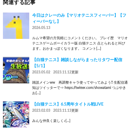
関連する記事
今日はクレーのみ【マリオテニスフィーバー】【フ
ィーバーなし】
2026.05.13
ルムマ希望の方気軽にコメントください。 プレイ歴 マリオ
テニスゲームボーイカラー版 白猫テニス 点とられると叫び
ます。おかまっぽくなります。 コメント[…]
【白猫テニス】雑談しながらまったりタワー配信
【5/1】
2023.05.02
2023.11.12更新
雑談メインww 再調整キャラ使ってやってみよう!! 生配信通
知はツイッターで⇒ https://twitter.com/showatami つぶやき
お[…]
【白猫テニス】6.5周年タイトル戦LIVE
2023.02.03
2023.11.13更新
みんな仲良く楽しく♪[…]