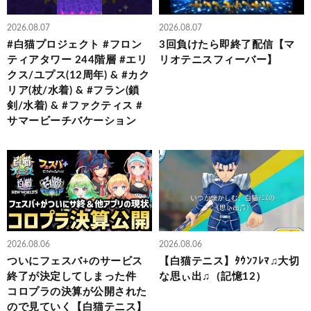
2026.08.07
2026.08.07
#白猫プロジェクト #フロン
3回負けたら即終了配信【マ
ティアタワー 244階層 #エリ
リオテニスフィーバー】
クス/ユプス(12周年) & #カク
リア(杖/水着) & #フラン(鎖
剣/水着) & #ファクティス #
サマービーチバケーション
2026.08.06
2026.08.06
ついにフェスバ+のサービス
【白猫テニス】ﾀｳﾝﾌﾚﾏ♫大切
終了が決定してしまった件
な思ぃ出♫（記憶12）
コロプラの決算が公開された
ので見ていく【白猫テニス】