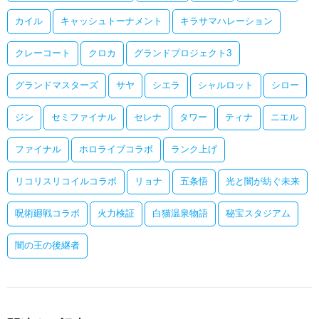
カイル
キャッシュトーナメント
キラサマハレーション
クレーコート
クロカ
グランドプロジェクト3
グランドマスターズ
サヤ
シエラ
シャルロット
シロー
ジン
セミファイナル
セレナ
タワー
ティナ
ニエル
ファイナル
ホロライブコラボ
ランク上げ
リコリスリコイルコラボ
リョナ
五条悟
光と闇が紡ぐ未来
呪術廻戦コラボ
火力検証
白猫温泉物語
秘宝スタジアム
闇の王の後継者