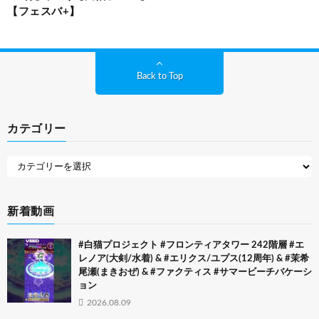
【フェスバ+】
Back to Top
カテゴリー
新着動画
#白猫プロジェクト #フロンティアタワー 242階層 #エ
レノア(大剣/水着) & #エリクス/ユプス(12周年) & #茉希
尾瀬(まきおぜ) & #ファクティス #サマービーチバケーシ
ョン
2026.08.09