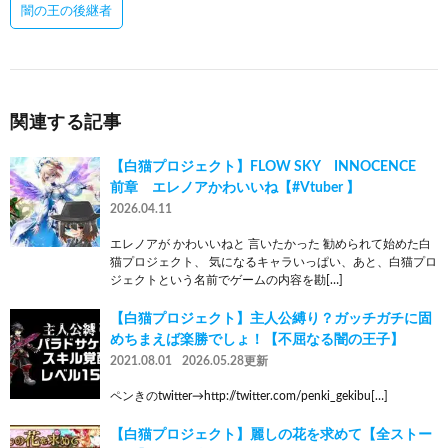
闇の王の後継者
関連する記事
【白猫プロジェクト】FLOW SKY INNOCENCE
前章 エレノアかわいいね【#Vtuber 】
2026.04.11
エレノアが かわいいねと 言いたかった 勧められて始めた白
猫プロジェクト、 気になるキャラいっぱい、あと、白猫プロ
ジェクトという名前でゲームの内容を勘[…]
【白猫プロジェクト】主人公縛り？ガッチガチに固
めちまえば楽勝でしょ！【不屈なる闇の王子】
2021.08.01
2026.05.28更新
ペンきのtwitter→http://twitter.com/penki_gekibu[…]
【白猫プロジェクト】麗しの花を求めて【全ストー