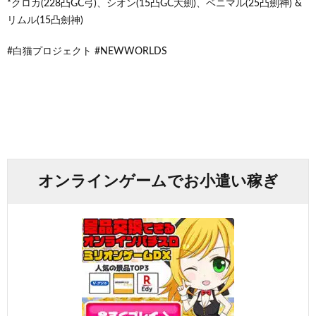
*クロカ(228凸GC弓)、シオン(15凸GC大劍)、ベニマル(25凸劍神) &
リムル(15凸劍神)
#白猫プロジェクト #NEWWORLDS
オンラインゲームでお小遣い稼ぎ