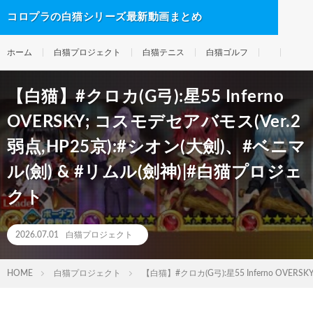
コロプラの白猫シリーズ最新動画まとめ
ホーム
白猫プロジェクト
白猫テニス
白猫ゴルフ
【白猫】#クロカ(G弓):星55 Inferno
OVERSKY; コスモデセアバモス(Ver.2
弱点,HP25京):#シオン(大劍)、#ベニマ
ル(劍) & #リムル(劍神)|#白猫プロジェ
クト
2026.07.01
白猫プロジェクト
HOME
白猫プロジェクト
【白猫】#クロカ(G弓):星55 Inferno OVER