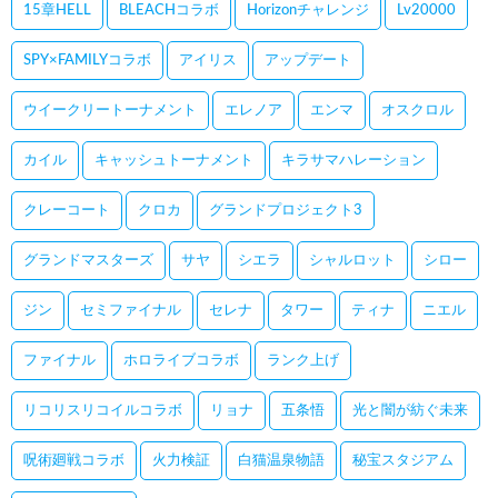
15章HELL
BLEACHコラボ
Horizonチャレンジ
Lv20000
SPY×FAMILYコラボ
アイリス
アップデート
ウイークリートーナメント
エレノア
エンマ
オスクロル
カイル
キャッシュトーナメント
キラサマハレーション
クレーコート
クロカ
グランドプロジェクト3
グランドマスターズ
サヤ
シエラ
シャルロット
シロー
ジン
セミファイナル
セレナ
タワー
ティナ
ニエル
ファイナル
ホロライブコラボ
ランク上げ
リコリスリコイルコラボ
リョナ
五条悟
光と闇が紡ぐ未来
呪術廻戦コラボ
火力検証
白猫温泉物語
秘宝スタジアム