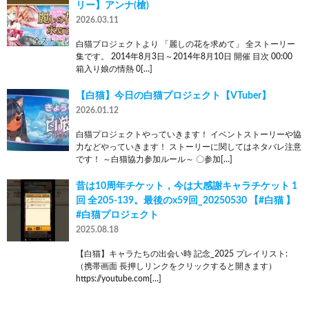
リー】アンナ(槍)
2026.03.11
白猫プロジェクトより 「麗しの花を求めて」 全ストーリー
集です。 2014年8月3日～2014年8月10日 開催 目次 00:00
箱入り娘の情熱 0[…]
【白猫】今日の白猫プロジェクト【VTuber】
2026.01.12
白猫プロジェクトやっていきます！ イベントストーリーや協
力などやっていきます！ ストーリーに関してはネタバレ注意
です！ ～白猫協力参加ルール～ 〇参加[…]
昔は10周年チケット，今は大感謝キャラチケット 1
回 全205-139。最後のx59回_20250530 【#白猫 】
#白猫プロジェクト
2025.08.18
【白猫】キャラたちの出会い時 記念_2025 プレイリスト:
（携帯画面 長押しリンクをクリックすると開きます）
https://youtube.com[…]