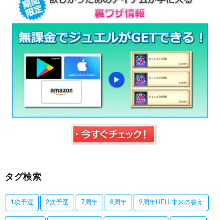
タグ検索
1次予選
2次予選
7周年
8周年
9周年HELL未来の答え