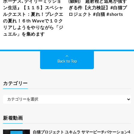
ボーナス､デイリーミッショ
(鎖剣) 超射程と追尾が強す
ン生活』【１１５】スペシャ
ぎる件【火力検証】#白猫プ
ルクエスト：夏れ！プレクエ
ロジェクト #白猫 #shorts
の夏れ！６th Waveで１０ク
リアしようをやりながら「ジ
ュエル」を集めます
Back to Top
カテゴリー
新着動画
白猫プロジェクト ユキムラ サマービーチバケーション4