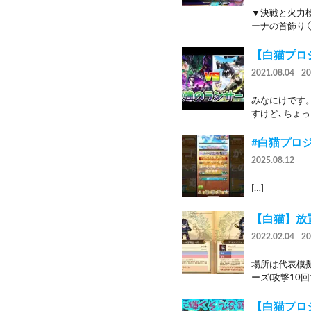
▼決戦と火力検証
ーナの首飾り ②
【白猫プロジ
2021.08.04
2
みなにけです
すけど､ちょっ
#白猫プロ
2025.08.12
[…]
【白猫】放
2022.02.04
2
場所は代表模擬
ーズ(攻撃10回で
【白猫プロ