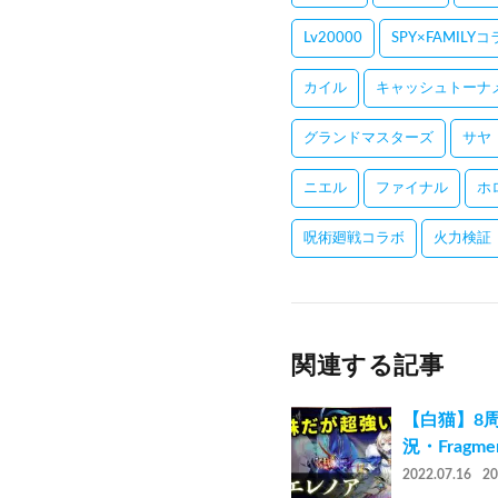
Lv20000
SPY×FAMILY
カイル
キャッシュトーナ
グランドマスターズ
サヤ
ニエル
ファイナル
ホ
呪術廻戦コラボ
火力検証
関連する記事
【白猫】8
況・Fragmen
2022.07.16
2