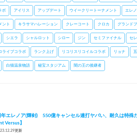
コラボ
アイリス
アップデート
ウイークリートーナメント
エレノ
メント
キラサマハレーション
クレーコート
クロカ
グランドプ
シエラ
シャルロット
シロー
ジン
セミファイナル
セ
ロライブコラボ
ランク上げ
リコリスリコイルコラボ
リョナ
白猫温泉物語
秘宝スタジアム
闇の王の後継者
周年エレノア(輝剣) 550億キャンセル連打ヤバい、耐久は特
t Versus】
023.12.29更新