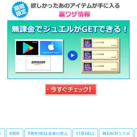
年
8周年
9周年HELL未来の答え
15章HELL
BLEACHコラボ