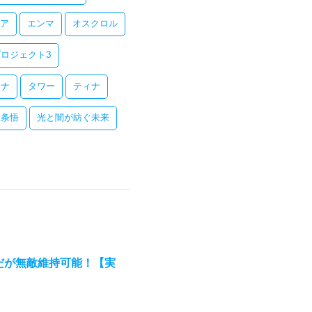
ア
エンマ
オスクロル
ロジェクト3
レナ
タワー
ティナ
五条悟
光と闇が紡ぐ未来
殊だが無敵維持可能！【実