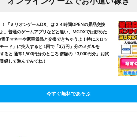
オンラインゲームでお小遣い稼ぎ
！！「ミリオンゲームDX」は２４時間OPENの景品交換
よ。普通のゲームアプリなどと違い、MGDXでは貯めた
」等の電子マネーや豪華景品と交換できちゃうよ！特にスロッ
モード」に突入すると 1回で「3万円」分のメダルを
すると 通常1,500円分のところ 倍額の「3,000円分」お試
登録して遊んでみてね！
今すぐ無料であそぶ