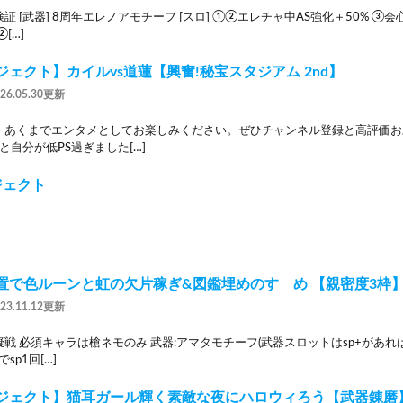
 [武器] 8周年エレノアモチーフ [スロ] ①②エレチャ中AS強化＋50% ③会心
[…]
ェクト】カイルvs道蓮【興奮!秘宝スタジアム 2nd】
026.05.30更新
。あくまでエンタメとしてお楽しみください。ぜひチャンネル登録と高評価お
と自分が低PS過ぎました[…]
ジェクト
置で色ルーンと虹の欠片稼ぎ&図鑑埋めのすゝめ 【親密度3枠
023.11.12更新
戦 必須キャラは槍ネモのみ 武器:アマタモチーフ(武器スロットはsp+があれば
sp1回[…]
ジェクト】猫耳ガール輝く素敵な夜にハロウィろう【武器錬磨