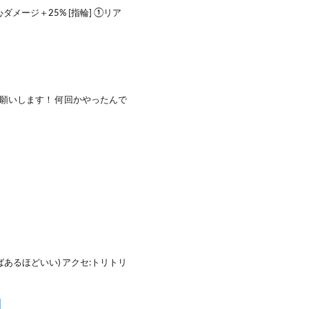
ダメージ＋25% [指輪] ①リア
願いします！ 何回かやったんで
】
あるほどいい) アクセ:トリトリ
】