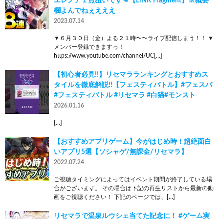
エレノア１点狙いです👊【LiNK Fragment】※概要
欄よんでねぇえええ
2023.07.14
▼６月３０日（金）よる２１時〜〜ライブ配信しまう！！ ▼
メンバー登録できますっ！
https://www.youtube.com/channel/UC[…]
【初心者必見!!】リセマラランキングとおすすめス
タイルを徹底解説!!【フェスティバトル】#フェスバ
#フェスティバトル #リセマラ #白猫#モンスト
2026.01.16
[…]
【おすすめアプリゲーム】今がはじめ時！超絶面白
いアプリ5選【ソシャゲ/無課金/リセマラ】
2022.07.24
ご視聴タイミングによってはイベント期間が終了している場
合がございます。 その場合は下記の再生リストから最新の動
画をご視聴ください！ 下記のページでは、[…]
リセマラで温泉ルウシェ当てた記念に！ #ゲーム実