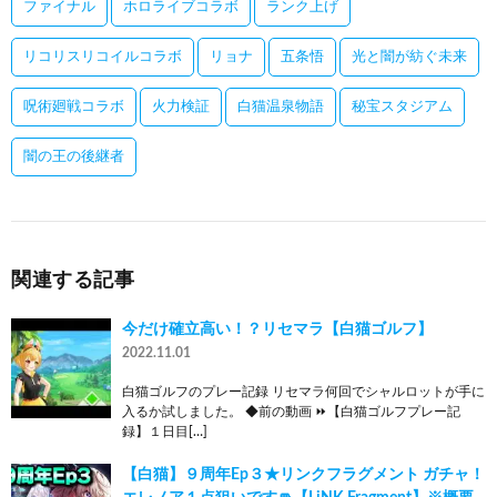
ファイナル
ホロライブコラボ
ランク上げ
リコリスリコイルコラボ
リョナ
五条悟
光と闇が紡ぐ未来
呪術廻戦コラボ
火力検証
白猫温泉物語
秘宝スタジアム
闇の王の後継者
関連する記事
今だけ確立高い！？リセマラ【白猫ゴルフ】
2022.11.01
白猫ゴルフのプレー記録 リセマラ何回でシャルロットが手に
入るか試しました。 ◆前の動画 ⏩️【白猫ゴルフプレー記
録】１日目[…]
【白猫】９周年Ep３★リンクフラグメント ガチャ！