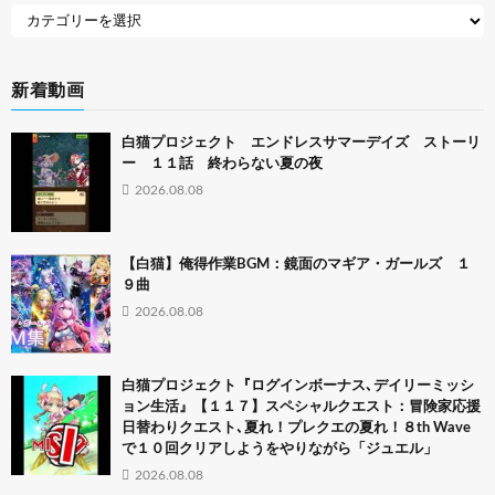
新着動画
白猫プロジェクト エンドレスサマーデイズ ストーリ
ー １１話 終わらない夏の夜
2026.08.08
【白猫】俺得作業BGM：鏡面のマギア・ガールズ １
９曲
2026.08.08
白猫プロジェクト『ログインボーナス､デイリーミッシ
ョン生活』【１１７】スペシャルクエスト：冒険家応援
日替わりクエスト､夏れ！プレクエの夏れ！８th Wave
で１０回クリアしようをやりながら「ジュエル」
2026.08.08