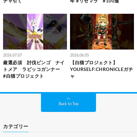
チャ引く
年 #リセマラ #100連
2026.07.07
2026.06.05
厳選必須 討伐ビンゴ ナイ
【白猫プロジェクト】
トメア ラビッコガンナー
YOURSELF:CHRONICLEガチ
#白猫プロジェクト
ャ
Back to Top
カテゴリー