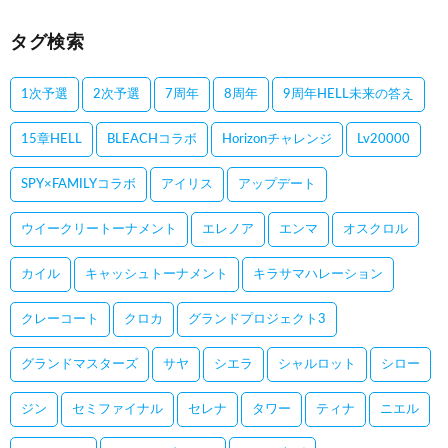
タグ検索
1次予選
2次予選
7周年
8周年
9周年HELL未来の答え
15章HELL
BLEACHコラボ
Horizonチャレンジ
Lv20000
SPY×FAMILYコラボ
アイリス
アップデート
ウイークリートーナメント
エレノア
エンマ
オスクロル
カイル
キャッシュトーナメント
キラサマハレーション
クレーコート
クロカ
グランドプロジェクト3
グランドマスターズ
サヤ
シエラ
シャルロット
シロー
ジン
セミファイナル
セレナ
タワー
ティナ
ニエル