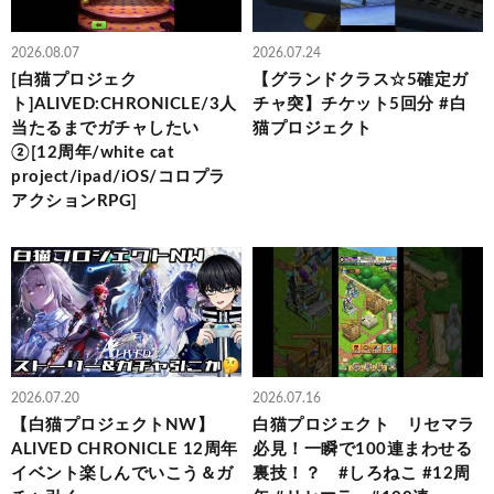
2026.08.07
2026.07.24
[白猫プロジェク
【グランドクラス☆5確定ガ
ト]ALIVED:CHRONICLE/3人
チャ突】チケット5回分 #白
当たるまでガチャしたい
猫プロジェクト
②[12周年/white cat
project/ipad/iOS/コロプラ
アクションRPG]
2026.07.20
2026.07.16
【白猫プロジェクトNW】
白猫プロジェクト リセマラ
ALIVED CHRONICLE 12周年
必見！一瞬で100連まわせる
イベント楽しんでいこう＆ガ
裏技！？ #しろねこ #12周