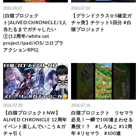
2026.08.07
2026.07.24
[白猫プロジェク
【グランドクラス☆5確定ガ
ト]ALIVED:CHRONICLE/3人
チャ突】チケット5回分 #白
当たるまでガチャしたい
猫プロジェクト
②[12周年/white cat
project/ipad/iOS/コロプラ
アクションRPG]
2026.07.20
2026.07.16
【白猫プロジェクトNW】
白猫プロジェクト リセマラ
ALIVED CHRONICLE 12周年
必見！一瞬で100連まわせる
イベント楽しんでいこう＆ガ
裏技！？ #しろねこ #12周
チャ引く
年 #リセマラ #100連