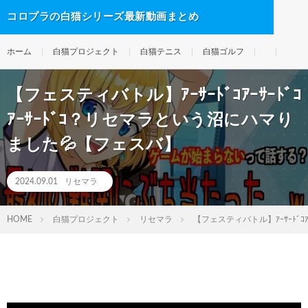
コロプラの白猫シリーズ最新動画まとめ
ホーム
白猫プロジェクト
白猫テニス
白猫ゴルフ
【フェスティバトル】ｱｰｻｰﾄﾞｺｱｰｻｰﾄﾞｺ
ｱｰｻｰﾄﾞｺ？リセマラという沼にハマり
ました💦【フェスバ】
2024.09.01
リセマラ
HOME
白猫プロジェクト
リセマラ
【フェスティバトル】ｱｰｻｰﾄﾞｺ