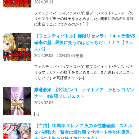
2024.09.11
フェスティバトル/フェスバ/白猫プロジェクト/モンスト/の
リセマラガチャの様子をまとめました…無事に最高の世界線
に出会うことはできるのか！[…]
【フェスティバトル】極限リセマラ！！キャラ愛VS
確率の壁…最後に笑うのはどっちだ！！！？【フェ
スバ】
2024.09.03
2024.09.09更新
フェスティバトル/フェスバ/白猫プロジェクト/モンスト/の
リセマラガチャの様子をまとめました…まだ終わりとは言っ
てないですw 高評価チャン[…]
厳選必須 討伐ビンゴ ナイトメア ラビッコガン
ナー #白猫プロジェクト
2026.07.07
[…]
【白猫】10周年 エレノア 火力＆性能確認！スキル
２が超強力！賢者は壊れ職？サポート性能も優秀、
今回の大当たり枠？気になる点も。