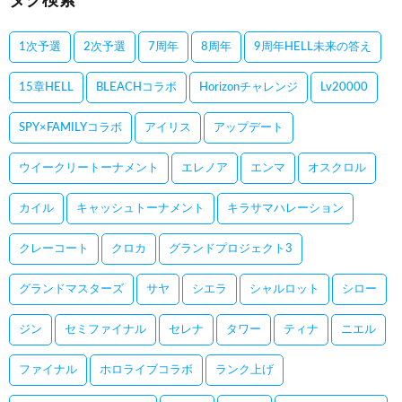
タグ検索
1次予選
2次予選
7周年
8周年
9周年HELL未来の答え
15章HELL
BLEACHコラボ
Horizonチャレンジ
Lv20000
SPY×FAMILYコラボ
アイリス
アップデート
ウイークリートーナメント
エレノア
エンマ
オスクロル
カイル
キャッシュトーナメント
キラサマハレーション
クレーコート
クロカ
グランドプロジェクト3
グランドマスターズ
サヤ
シエラ
シャルロット
シロー
ジン
セミファイナル
セレナ
タワー
ティナ
ニエル
ファイナル
ホロライブコラボ
ランク上げ