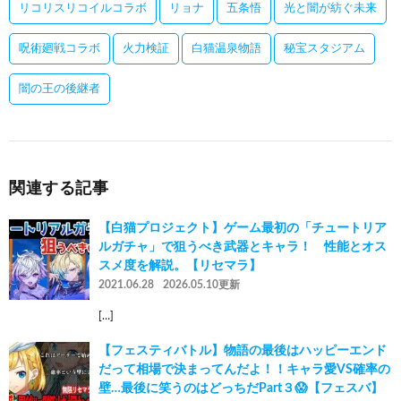
リコリスリコイルコラボ
リョナ
五条悟
光と闇が紡ぐ未来
呪術廻戦コラボ
火力検証
白猫温泉物語
秘宝スタジアム
闇の王の後継者
関連する記事
【白猫プロジェクト】ゲーム最初の「チュートリア
ルガチャ」で狙うべき武器とキャラ！ 性能とオス
スメ度を解説。【リセマラ】
2021.06.28
2026.05.10更新
[…]
【フェスティバトル】物語の最後はハッピーエンド
だって相場で決まってんだよ！！キャラ愛VS確率の
壁…最後に笑うのはどっちだPart３😱【フェスバ】