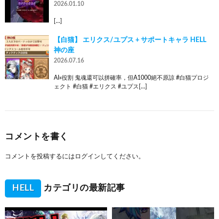
2026.01.10
[…]
【白猫】 エリクス/ユプス + サポートキャラ HELL
神の座
2026.07.16
AI»役割 鬼魂還可以拼確率，但A1000絕不原諒 #白猫プロジ
ェクト #白猫 #エリクス #ユプス[…]
コメントを書く
コメントを投稿するには
ログイン
してください。
HELL
カテゴリの最新記事