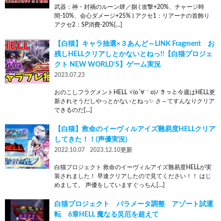
武器：神・封禍のルーン肆／捌 ( 攻撃+20%、チャージ時
間-10%、会心ダメージ+25% ) アクセ1：リアーナの首飾り
アクセ2：SP消費-20%[…]
【白猫】キャラ抽選×３あんど～LINK Fragment お
残しHELLクリアしとかないとねっ!!【白猫プロジェ
クト NEW WORLD’S】ゲーム実況
2023.07.23
おのこしフラグメントHELLヾ(o´∀｀o)ﾉ きっと今週はHELL更
新されそうだしやっとかないとねっ✨ さ～てすんなりクリア
できるのだ[…]
【白猫】救命のイーヴィルアイズ難易度HELLクリア
してきた！！(声優実況)
2022.10.07
2023.12.10更新
白猫プロジェクト 救命のイーヴィルアイズ難易度HELLが実
装されました！ 早速クリアしたので見てください！！ はじ
めまして。 声優をしていますぐっちん[…]
白猫プロジェクト パラメータ調整 アゾート試運
転 6章HELL 魔なる災厄を超えて