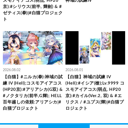
スモアイアコス(弱点, HP20
神域の試練IV
京):#シリウス(前半, 輝劍) & #
ゼティス(拳)|#白猫プロジェク
ト
2026.08.02
2026.08.01
【白猫】#ニルカ(拳):神域の試
【白猫】神域の試練 IV
練 IV (Hell);コスモアイアコス
(Hell):#イシア(槍);Lv.9999 コ
(HP20京):#アリアシカ(G双) &
スモアイアコス(弱点, HP20
#ノクタリカ(前半,G輝); HELL
京):#カイル(Ver.2, 双) & #エ
百年越しの依頼:アリアシカ|#
リクス / #ユプス(輝)|#白猫プ
白猫プロジェクト
ロジェクト