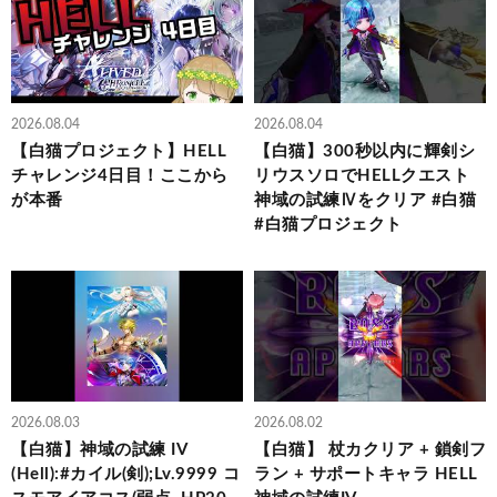
2026.08.04
2026.08.04
【白猫プロジェクト】HELL
【白猫】300秒以内に輝剣シ
チャレンジ4日目！ここから
リウスソロでHELLクエスト
が本番
神域の試練Ⅳをクリア #白猫
#白猫プロジェクト
2026.08.03
2026.08.02
【白猫】神域の試練 IV
【白猫】 杖カクリア + 鎖剣フ
(Hell):#カイル(剣);Lv.9999 コ
ラン + サポートキャラ HELL