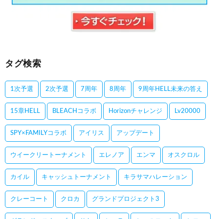
タグ検索
1次予選
2次予選
7周年
8周年
9周年HELL未来の答え
15章HELL
BLEACHコラボ
Horizonチャレンジ
Lv20000
SPY×FAMILYコラボ
アイリス
アップデート
ウイークリートーナメント
エレノア
エンマ
オスクロル
カイル
キャッシュトーナメント
キラサマハレーション
クレーコート
クロカ
グランドプロジェクト3