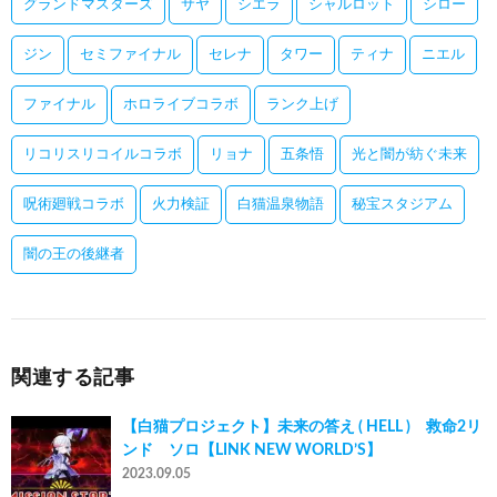
グランドマスターズ
サヤ
シエラ
シャルロット
シロー
ジン
セミファイナル
セレナ
タワー
ティナ
ニエル
ファイナル
ホロライブコラボ
ランク上げ
リコリスリコイルコラボ
リョナ
五条悟
光と闇が紡ぐ未来
呪術廻戦コラボ
火力検証
白猫温泉物語
秘宝スタジアム
闇の王の後継者
関連する記事
【白猫プロジェクト】未来の答え ( HELL ) 救命2リ
ンド ソロ【LINK NEW WORLD’S】
2023.09.05