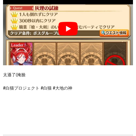
太遜了(掩臉
#白猫プロジェクト #白猫 #大地の神