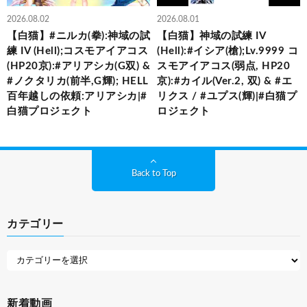
2026.08.02
2026.08.01
【白猫】#ニルカ(拳):神域の試
【白猫】神域の試練 IV
練 IV (Hell);コスモアイアコス
(Hell):#イシア(槍);Lv.9999 コ
(HP20京):#アリアシカ(G双) &
スモアイアコス(弱点, HP20
#ノクタリカ(前半,G輝); HELL
京):#カイル(Ver.2, 双) & #エ
百年越しの依頼:アリアシカ|#
リクス / #ユプス(輝)|#白猫プ
白猫プロジェクト
ロジェクト
Back to Top
カテゴリー
新着動画