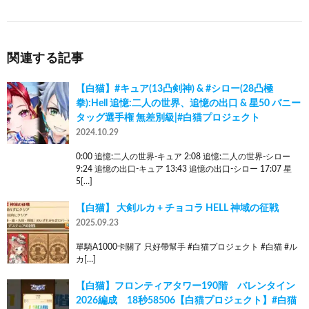
関連する記事
【白猫】#キュア(13凸剣神) & #シロー(28凸極
拳):Hell 追憶:二人の世界、追憶の出口 & 星50 バニー
タッグ選手権 無差別級|#白猫プロジェクト
2024.10.29
0:00 追憶:二人の世界-キュア 2:08 追憶:二人の世界-シロー
9:24 追憶の出口-キュア 13:43 追憶の出口-シロー 17:07 星
5[…]
【白猫】 大剣ルカ + チョコラ HELL 神域の征戦
2025.09.23
單騎A1000卡關了 只好帶幫手 #白猫プロジェクト #白猫 #ル
カ[…]
【白猫】フロンティアタワー190階 バレンタイン
2026編成 18秒58506【白猫プロジェクト】#白猫