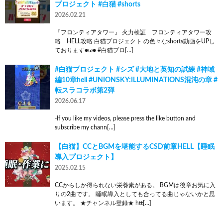
プロジェクト #白猫 #shorts
2026.02.21
『フロンティアタワー』 火力検証 フロンティアタワー攻
略 HELL攻略 白猫プロジェクト の色々なshorts動画をUPし
ております●ω● #白猫プロ[…]
#白猫プロジェクト #シズ #大地と英知の試練 #神域
編10章hell #UNIONSKY:ILLUMINATIONS混沌の章 #
転スラコラボ第2弾
2026.06.17
-If you like my videos, please press the like button and
subscribe my chann[…]
【白猫】CCとBGMを堪能するCSD前章HELL【睡眠
導入プロジェクト】
2025.02.15
CCからしか得られない栄養素がある。 BGMは後章お気に入
りの2曲です。 睡眠導入としても合ってる曲じゃないかと思
います。 ★チャンネル登録★ htt[…]