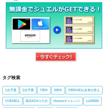
タグ検索
1次予選
2次予選
7周年
8周年
9周年HELL未来の答え
15章HELL
BLEACHコラボ
Horizonチャレンジ
Lv20000