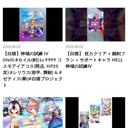
2026.08.03
2026.08.02
【白猫】神域の試練 IV
【白猫】 杖カクリア + 鎖剣フ
(Hell):#カイル(剣);Lv.9999 コ
ラン + サポートキャラ HELL
スモアイアコス(弱点, HP20
神域の試練IV
京):#シリウス(前半, 輝劍) & #
ゼティス(拳)|#白猫プロジェク
ト