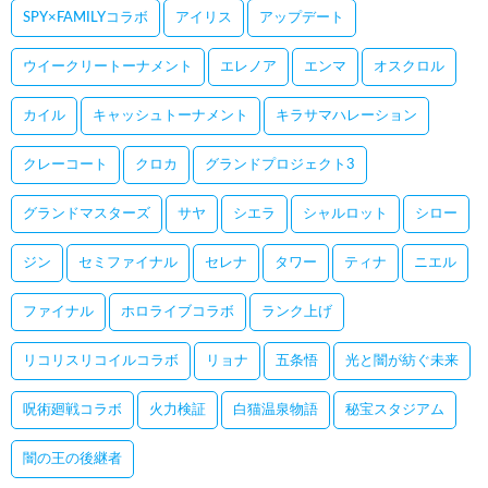
SPY×FAMILYコラボ
アイリス
アップデート
ウイークリートーナメント
エレノア
エンマ
オスクロル
カイル
キャッシュトーナメント
キラサマハレーション
クレーコート
クロカ
グランドプロジェクト3
グランドマスターズ
サヤ
シエラ
シャルロット
シロー
ジン
セミファイナル
セレナ
タワー
ティナ
ニエル
ファイナル
ホロライブコラボ
ランク上げ
リコリスリコイルコラボ
リョナ
五条悟
光と闇が紡ぐ未来
呪術廻戦コラボ
火力検証
白猫温泉物語
秘宝スタジアム
闇の王の後継者