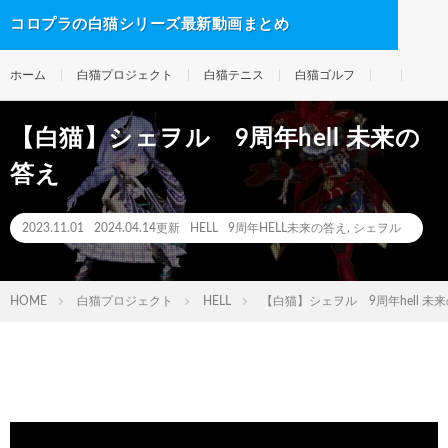
コロプラの白猫シリーズ最新動画まとめ
ホーム
白猫プロジェクト
白猫テニス
白猫ゴルフ
【白猫】シェヲル 9周年hell 未来の
答え
2023.11.01
2024.04.14更新
HELL
9周年HELL未来の答え
,
シェヲル
HOME
白猫プロジェクト
HELL
【白猫】シェヲル 9周年hell 未