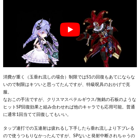
消費が重く（玉垂れ流しの場合）制限ではS1の回復もあてにならな
いので制限はキツいと思ってたんですが、特級呪具のおかげで克
服。
なおこの手法ですが、クリスマスペテルギウス/無銘の石板のような
ヒットSP回復効果と組み合わせれば他のキャラでも応用可能。普通
に通常1回当てて回復してもいい。
タップ連打での玉連射は疲れるし下手したら垂れ流しより下ブレる
ので使うつもりなかったんですが、SPないと発射中断されちゃうの