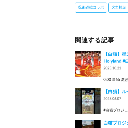
呪術廻戦コラボ
火力検証
関連する記事
【白猫】星55 
Holyland
2025.10.21
0:00 星55 激烈!
【白猫】ルーシ
2025.06.07
#白猫プロジェ
白猫プロジ