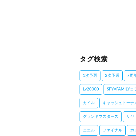
タグ検索
1次予選
2次予選
7周
Lv20000
SPY×FAMILY
カイル
キャッシュトーナ
グランドマスターズ
サヤ
ニエル
ファイナル
ホ