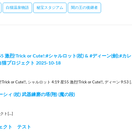
白猫温泉物語
秘宝スタジアム
闇の王の後継者
激烈!Trick or Cute!:#シャルロット(杖) & #ディーン(劍);#カレン
|#白猫プロジェクト 2025-10-18
Trick or Cute!!, シャルロット 4:19 星55 激烈!Trick or Cute!!, ディーン 9:53 [
ィ (杖) 武器練磨の塔(翔) (魔の段)
クト[…]
ェクト テスト