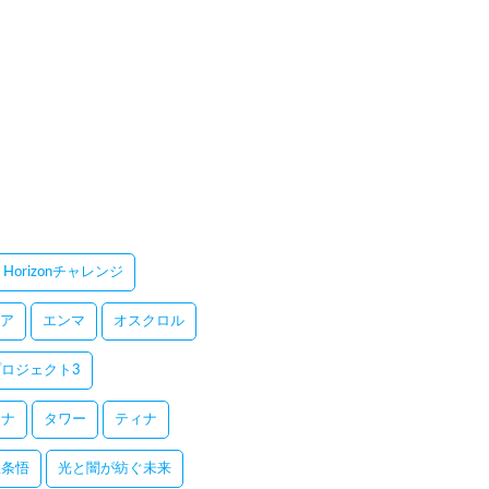
Horizonチャレンジ
ア
エンマ
オスクロル
ロジェクト3
レナ
タワー
ティナ
五条悟
光と闇が紡ぐ未来