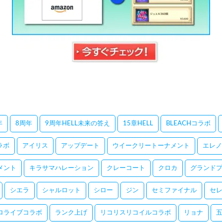
年
8周年
9周年HELL未来の答え
15章HELL
BLEACHコラボ
コラボ
アイリス
アップデート
ウイークリートーナメント
エレノ
メント
キラサマハレーション
クレーコート
クロカ
グランドプ
シエラ
シャルロット
シロー
ジン
セミファイナル
セ
ロライブコラボ
ランク上げ
リコリスリコイルコラボ
リョナ