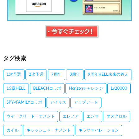
タグ検索
1次予選
2次予選
7周年
8周年
9周年HELL未来の答え
15章HELL
BLEACHコラボ
Horizonチャレンジ
Lv20000
SPY×FAMILYコラボ
アイリス
アップデート
ウイークリートーナメント
エレノア
エンマ
オスクロル
カイル
キャッシュトーナメント
キラサマハレーション