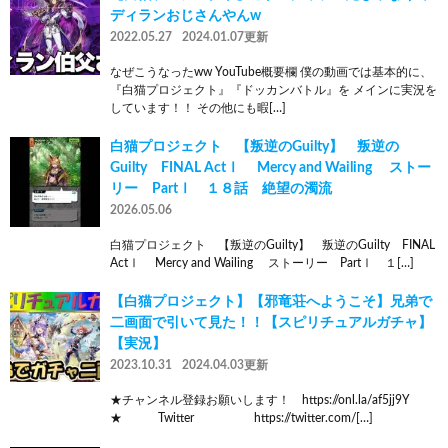
ディランおじさんやんw
2022.05.27
2024.01.07更新
なぜこうなったww YouTube概要欄 僕の動画では基本的に、
『白猫プロジェクト』『ドッカンバトル』を メインに実況を
しています！！ その他にも暇[…]
白猫プロジェクト 【叛逆のGuilty】 叛逆の
Guilty FINAL ActⅠ Mercy and Wailing ストー
リー PartⅠ １８話 絶望の濁流
2026.05.06
白猫プロジェクト 【叛逆のGuilty】 叛逆のGuilty FINAL
ActⅠ Mercy and Wailing ストーリー PartⅠ １[…]
【白猫プロジェクト】【邪竜荘へようこそ】兄弟で
二画面で引いて見た！！【スピリチュアルガチャ】
【実況】
2023.10.31
2024.04.03更新
★チャンネル登録お願いします！ https://onl.la/af5jj9Y
★ Twitter https://twitter.com/[…]