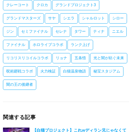
クレーコート
クロカ
グランドプロジェクト3
グランドマスターズ
サヤ
シエラ
シャルロット
シロー
ジン
セミファイナル
セレナ
タワー
ティナ
ニエル
ファイナル
ホロライブコラボ
ランク上げ
リコリスリコイルコラボ
リョナ
五条悟
光と闇が紡ぐ未来
呪術廻戦コラボ
火力検証
白猫温泉物語
秘宝スタジアム
闇の王の後継者
関連する記事
【白猫プロジェクト】これwディラン兄じゃなくて