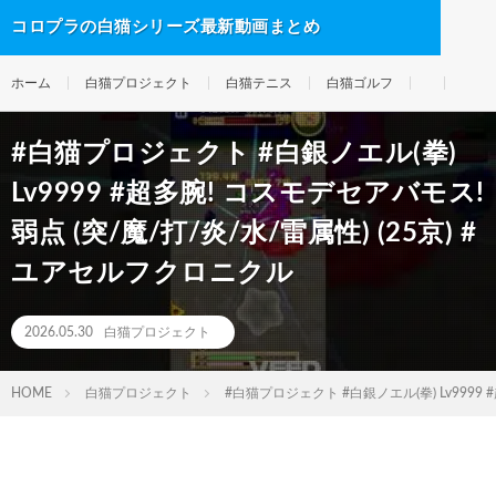
コロプラの白猫シリーズ最新動画まとめ
ホーム
白猫プロジェクト
白猫テニス
白猫ゴルフ
#白猫プロジェクト #白銀ノエル(拳)
Lv9999 #超多腕! コスモデセアバモス!
弱点 (突/魔/打/炎/水/雷属性) (25京) #
ユアセルフクロニクル
2026.05.30
白猫プロジェクト
HOME
白猫プロジェクト
#白猫プロジェクト #白銀ノエル(拳) Lv999