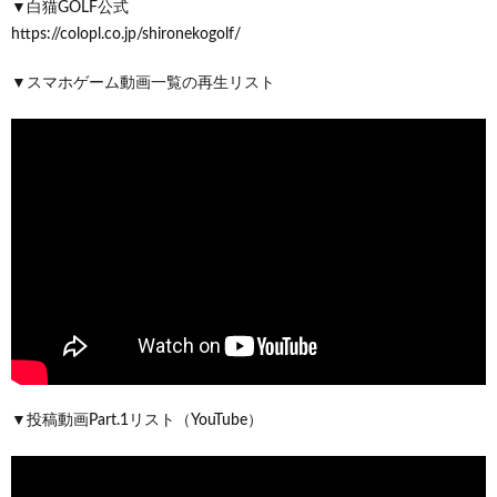
▼白猫GOLF公式
https://colopl.co.jp/shironekogolf/
▼スマホゲーム動画一覧の再生リスト
▼投稿動画Part.1リスト（YouTube）