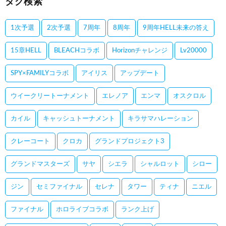
タグ検索
1次予選
2次予選
7周年
8周年
9周年HELL未来の答え
15章HELL
BLEACHコラボ
Horizonチャレンジ
Lv20000
SPY×FAMILYコラボ
アイリス
アップデート
ウイークリートーナメント
エレノア
エンマ
オスクロル
カイル
キャッシュトーナメント
キラサマハレーション
クレーコート
クロカ
グランドプロジェクト3
グランドマスターズ
サヤ
シエラ
シャルロット
シロー
ジン
セミファイナル
セレナ
タワー
ティナ
ニエル
ファイナル
ホロライブコラボ
ランク上げ