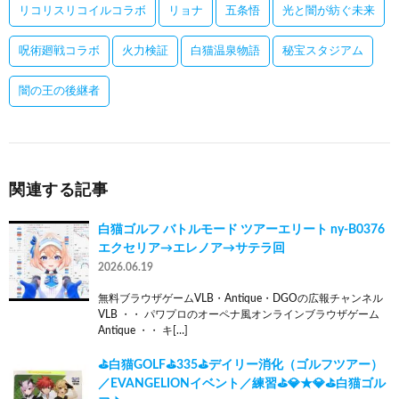
リコリスリコイルコラボ
リョナ
五条悟
光と闇が紡ぐ未来
呪術廻戦コラボ
火力検証
白猫温泉物語
秘宝スタジアム
闇の王の後継者
関連する記事
白猫ゴルフ バトルモード ツアーエリート ny-B0376
エクセリア→エレノア→サテラ回
2026.06.19
無料ブラウザゲームVLB・Antique・DGOの広報チャンネル
VLB ・・ パワプロのオーペナ風オンラインブラウザゲーム
Antique ・・ キ[…]
⛳白猫GOLF⛳335⛳デイリー消化（ゴルフツアー）
／EVANGELIONイベント／練習⛳💎★💎⛳白猫ゴル