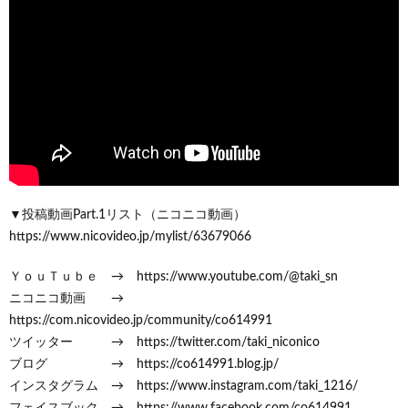
▼投稿動画Part.1リスト（ニコニコ動画）
https://www.nicovideo.jp/mylist/63679066
ＹｏｕＴｕｂｅ → https://www.youtube.com/@taki_sn
ニコニコ動画 →
https://com.nicovideo.jp/community/co614991
ツイッター → https://twitter.com/taki_niconico
ブログ → https://co614991.blog.jp/
インスタグラム → https://www.instagram.com/taki_1216/