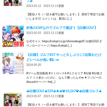
フ⛳
2023.05.12
2023.11.11更新
【配信メモ（一読＆厳守お願いします）】 原則丁寧語でお願
いします🙇‍♂️ コメントは、配信に[…]
折角のGWなのでゴルフで遊ぼう【白猫GOLF】
2023.05.03
2023.11.11更新
公式サイト: https://colopl.co.jp/shironekogolf/ 白猫GOLFダ
ウンロードページ: https://colopl.[…]
【白猫】ゴルフ#37 やっと久しぶりに1位取れたけ
どレベルが低い戦いw
2024.09.20
#ゲーム実況動画 #ストローク6 #エクセリア #白猫 #白猫ゴ
ルフ ミス多かったのに、なんで勝ったんやw ▼フジピーの
discordサーバー htt[…]
⛳白猫GOLF⛳329⛳★⛳💎10,267💎⛳白猫ゴルフ⛳
2023.05.07
2023.11.11更新
【配信メモ（一読＆厳守お願いします）】 原則丁寧語でお願