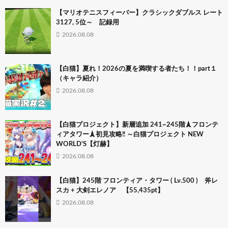
【マリオテニスフィーバー】クラシックダブルス レート
3127, 5位～ 記録用
2026.08.08
【白猫】夏れ！2026の夏を満喫する者たち！！part１
（キャラ紹介）
2026.08.08
【白猫プロジェクト】新層追加 241~245階🗼フロンテ
ィアタワー🗼初見攻略‼ ～白猫プロジェクト NEW
WORLD’S【灯赫】
2026.08.08
【白猫】245階 フロンティア・タワー ( Lv.500 ) 斧レ
スカ + 大剣エレノア 【55,435pt】
2026.08.08