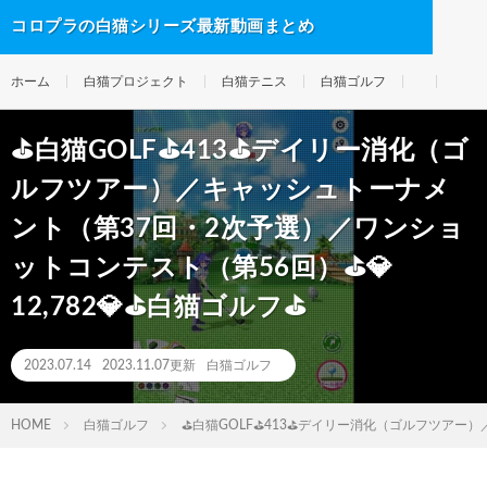
コロプラの白猫シリーズ最新動画まとめ
ホーム
白猫プロジェクト
白猫テニス
白猫ゴルフ
⛳白猫GOLF⛳413⛳デイリー消化（ゴ
ルフツアー）／キャッシュトーナメ
ント（第37回・2次予選）／ワンショ
ットコンテスト（第56回）⛳💎
12,782💎⛳白猫ゴルフ⛳
2023.07.14
2023.11.07更新
白猫ゴルフ
HOME
白猫ゴルフ
⛳白猫GOLF⛳413⛳デイリー消化（ゴルフツアー）