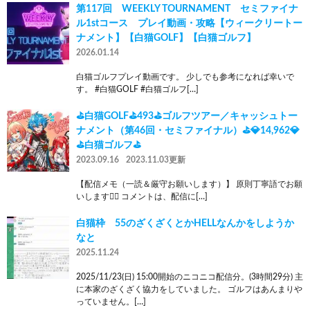
第117回 WEEKLY TOURNAMENT セミファイナ
ル1stコース プレイ動画・攻略【ウィークリートー
ナメント】【白猫GOLF】【白猫ゴルフ】
2026.01.14
白猫ゴルフプレイ動画です。 少しでも参考になれば幸いで
す。 #白猫GOLF #白猫ゴルフ[…]
⛳白猫GOLF⛳493⛳ゴルフツアー／キャッシュトー
ナメント（第46回・セミファイナル）⛳💎14,962💎
⛳白猫ゴルフ⛳
2023.09.16
2023.11.03更新
【配信メモ（一読＆厳守お願いします）】 原則丁寧語でお願
いします🙇‍♂️ コメントは、配信に[…]
白猫枠 55のざくざくとかHELLなんかをしようか
なと
2025.11.24
2025/11/23(日) 15:00開始のニコニコ配信分。(3時間29分) 主
に本家のざくざく協力をしていました。 ゴルフはあんまりや
っていません。[…]