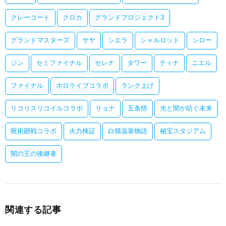
クレーコート
クロカ
グランドプロジェクト3
グランドマスターズ
サヤ
シエラ
シャルロット
シロー
ジン
セミファイナル
セレナ
タワー
ティナ
ニエル
ファイナル
ホロライブコラボ
ランク上げ
リコリスリコイルコラボ
リョナ
五条悟
光と闇が紡ぐ未来
呪術廻戦コラボ
火力検証
白猫温泉物語
秘宝スタジアム
闇の王の後継者
関連する記事