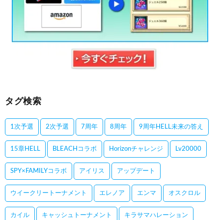
タグ検索
1次予選
2次予選
7周年
8周年
9周年HELL未来の答え
15章HELL
BLEACHコラボ
Horizonチャレンジ
Lv20000
SPY×FAMILYコラボ
アイリス
アップデート
ウイークリートーナメント
エレノア
エンマ
オスクロル
カイル
キャッシュトーナメント
キラサマハレーション