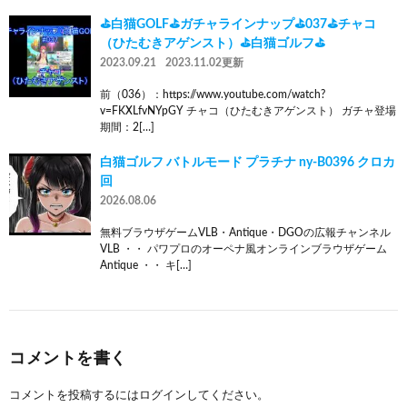
⛳白猫GOLF⛳ガチャラインナップ⛳037⛳チャコ
（ひたむきアゲンスト）⛳白猫ゴルフ⛳
2023.09.21
2023.11.02更新
前（036）：https://www.youtube.com/watch?
v=FKXLfvNYpGY チャコ（ひたむきアゲンスト） ガチャ登場
期間：2[…]
白猫ゴルフ バトルモード プラチナ ny-B0396 クロカ
回
2026.08.06
無料ブラウザゲームVLB・Antique・DGOの広報チャンネル
VLB ・・ パワプロのオーペナ風オンラインブラウザゲーム
Antique ・・ キ[…]
コメントを書く
コメントを投稿するには
ログイン
してください。