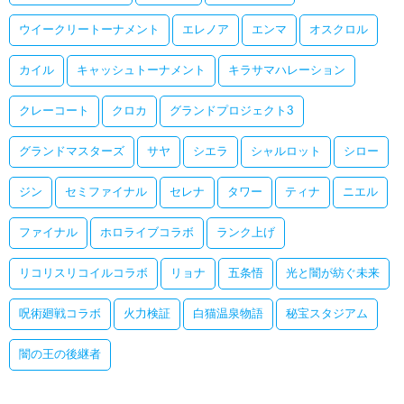
ウイークリートーナメント
エレノア
エンマ
オスクロル
カイル
キャッシュトーナメント
キラサマハレーション
クレーコート
クロカ
グランドプロジェクト3
グランドマスターズ
サヤ
シエラ
シャルロット
シロー
ジン
セミファイナル
セレナ
タワー
ティナ
ニエル
ファイナル
ホロライブコラボ
ランク上げ
リコリスリコイルコラボ
リョナ
五条悟
光と闇が紡ぐ未来
呪術廻戦コラボ
火力検証
白猫温泉物語
秘宝スタジアム
闇の王の後継者