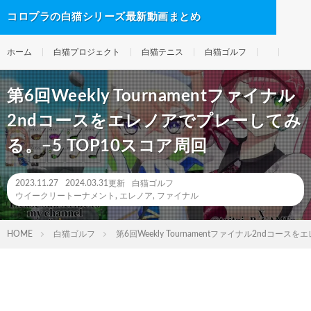
コロプラの白猫シリーズ最新動画まとめ
ホーム
白猫プロジェクト
白猫テニス
白猫ゴルフ
第6回Weekly Tournamentファイナル
2ndコースをエレノアでプレーしてみ
る。−5 TOP10スコア周回
2023.11.27
2024.03.31更新
白猫ゴルフ
ウイークリートーナメント
,
エレノア
,
ファイナル
HOME
白猫ゴルフ
第6回Weekly Tournamentファイナル2ndコー