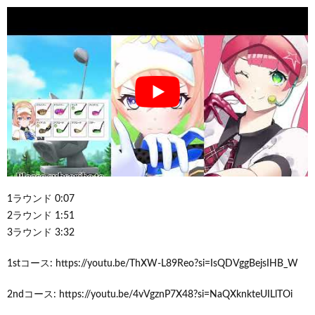
1ラウンド 0:07
2ラウンド 1:51
3ラウンド 3:32
1stコース: https://youtu.be/ThXW-L89Reo?si=IsQDVggBejsIHB_W
2ndコース: https://youtu.be/4vVgznP7X48?si=NaQXknkteUILlTOi