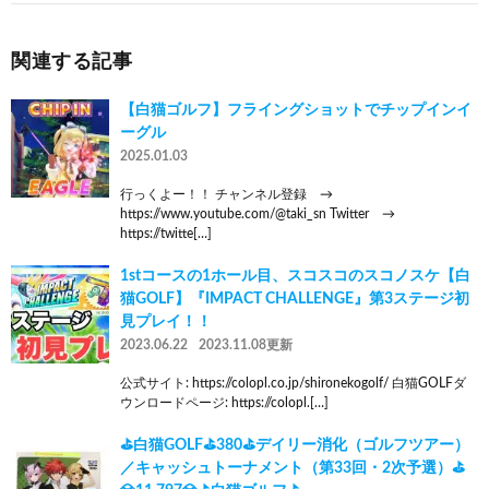
関連する記事
【白猫ゴルフ】フライングショットでチップインイ
ーグル
2025.01.03
行っくよー！！ チャンネル登録 →
https://www.youtube.com/@taki_sn Twitter →
https://twitte[…]
1stコースの1ホール目、スコスコのスコノスケ【白
猫GOLF】『IMPACT CHALLENGE』第3ステージ初
見プレイ！！
2023.06.22
2023.11.08更新
公式サイト: https://colopl.co.jp/shironekogolf/ 白猫GOLFダ
ウンロードページ: https://colopl.[…]
⛳白猫GOLF⛳380⛳デイリー消化（ゴルフツアー）
／キャッシュトーナメント（第33回・2次予選）⛳