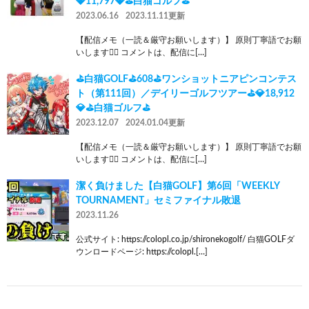
💎11,797💎⛳白猫ゴルフ⛳
2023.06.16
2023.11.11更新
【配信メモ（一読＆厳守お願いします）】 原則丁寧語でお願
いします🙇‍♂️ コメントは、配信に[…]
⛳白猫GOLF⛳608⛳ワンショットニアピンコンテス
ト（第111回）／デイリーゴルフツアー⛳💎18,912
💎⛳白猫ゴルフ⛳
2023.12.07
2024.01.04更新
【配信メモ（一読＆厳守お願いします）】 原則丁寧語でお願
いします🙇‍♂️ コメントは、配信に[…]
潔く負けました【白猫GOLF】第6回「WEEKLY
TOURNAMENT」セミファイナル敗退
2023.11.26
公式サイト: https://colopl.co.jp/shironekogolf/ 白猫GOLFダ
ウンロードページ: https://colopl.[…]