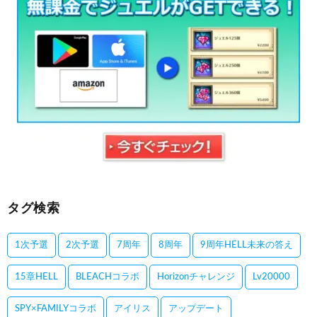
タグ検索
1次予選
2次予選
7周年
8周年
9周年HELL未来の答え
15章HELL
BLEACHコラボ
Horizonチャレンジ
Lv20000
SPY×FAMILYコラボ
アイリス
アップデート