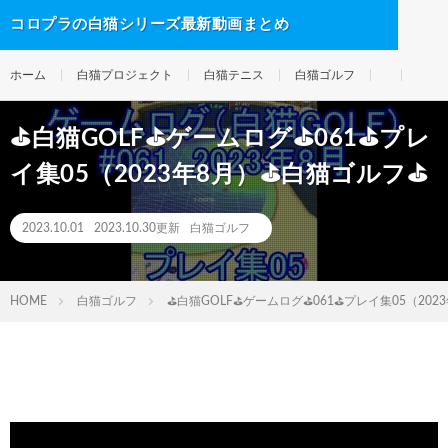
コロプラの白猫シリーズ最新動画まとめ
ホーム
白猫プロジェクト
白猫テニス
白猫ゴルフ
⛳白猫GOLF⛳ゲームログ⛳061⛳プレ
イ集05（2023年8月）⛳白猫ゴルフ⛳
2023.10.01
2023.10.30更新
白猫ゴルフ
HOME
白猫ゴルフ
⛳白猫GOLF⛳ゲームログ⛳061⛳プレイ集05（20