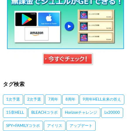
タグ検索
1次予選
2次予選
7周年
8周年
9周年HELL未来の答え
15章HELL
BLEACHコラボ
Horizonチャレンジ
Lv20000
SPY×FAMILYコラボ
アイリス
アップデート