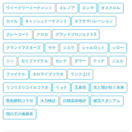
ウイークリートーナメント
エレノア
エンマ
オスクロル
カイル
キャッシュトーナメント
キラサマハレーション
クレーコート
クロカ
グランドプロジェクト3
グランドマスターズ
サヤ
シエラ
シャルロット
シロー
ジン
セミファイナル
セレナ
タワー
ティナ
ニエル
ファイナル
ホロライブコラボ
ランク上げ
リコリスリコイルコラボ
リョナ
五条悟
光と闇が紡ぐ未来
呪術廻戦コラボ
火力検証
白猫温泉物語
秘宝スタジアム
闇の王の後継者