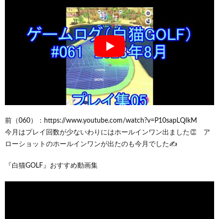
前（060）：https://www.youtube.com/watch?v=P10sapLQIkM
今月はプレイ回数が少ないわりにはホールインワン出ました👏 ア
ローショットのホールインワンが出たのも今月でした✍
『白猫GOLF』おすすめ動画集