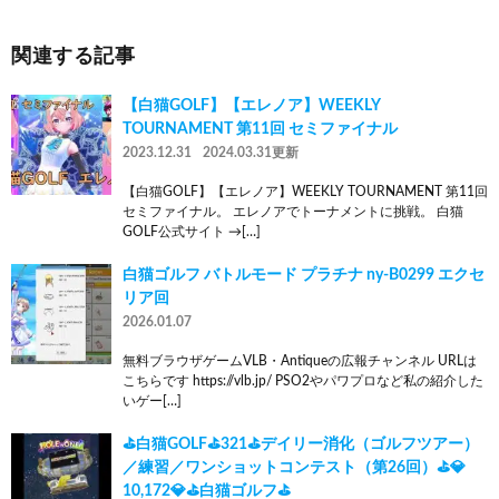
関連する記事
【白猫GOLF】【エレノア】WEEKLY
TOURNAMENT 第11回 セミファイナル
2023.12.31
2024.03.31更新
【白猫GOLF】【エレノア】WEEKLY TOURNAMENT 第11回
セミファイナル。 エレノアでトーナメントに挑戦。 白猫
GOLF公式サイト →[…]
白猫ゴルフ バトルモード プラチナ ny-B0299 エクセ
リア回
2026.01.07
無料ブラウザゲームVLB・Antiqueの広報チャンネル URLは
こちらです https://vlb.jp/ PSO2やパワプロなど私の紹介した
いゲー[…]
⛳白猫GOLF⛳321⛳デイリー消化（ゴルフツアー）
／練習／ワンショットコンテスト（第26回）⛳💎
10,172💎⛳白猫ゴルフ⛳