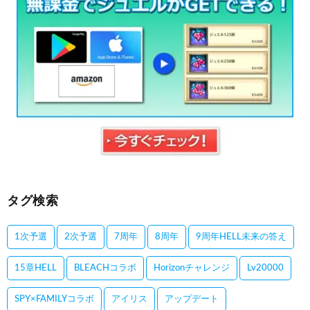
タグ検索
1次予選
2次予選
7周年
8周年
9周年HELL未来の答え
15章HELL
BLEACHコラボ
Horizonチャレンジ
Lv20000
SPY×FAMILYコラボ
アイリス
アップデート