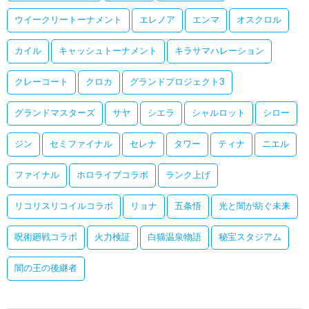
ウイークリートーナメント
エレノア
エンマ
オスクロル
カイル
キャッシュトーナメント
キラサマハレーション
クレーコート
クロカ
グランドプロジェクト3
グランドマスターズ
サヤ
シエラ
シャルロット
シロー
ジン
セミファイナル
セレナ
タワー
ティナ
ニエル
ファイナル
ホロライブコラボ
ランク上げ
リコリスリコイルコラボ
リョナ
五条悟
光と闇が紡ぐ未来
呪術廻戦コラボ
火力検証
白猫温泉物語
秘宝スタジアム
闇の王の後継者