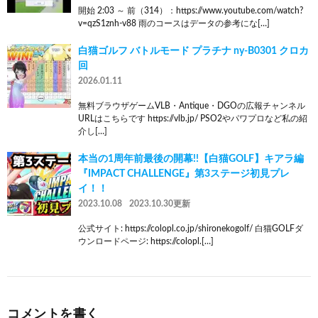
開始 2:03 ～ 前（314）：https://www.youtube.com/watch?
v=qzS1znh-v88 雨のコースはデータの参考にな[…]
白猫ゴルフ バトルモード プラチナ ny-B0301 クロカ
回
2026.01.11
無料ブラウザゲームVLB・Antique・DGOの広報チャンネル
URLはこちらです https://vlb.jp/ PSO2やパワプロなど私の紹
介し[…]
本当の1周年前最後の開幕!!【白猫GOLF】キアラ編
『IMPACT CHALLENGE』第3ステージ初見プレ
イ！！
2023.10.08
2023.10.30更新
公式サイト: https://colopl.co.jp/shironekogolf/ 白猫GOLFダ
ウンロードページ: https://colopl.[…]
コメントを書く