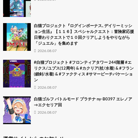
白猫プロジェクト『ログインボーナス､デイリーミッシ
ョン生活』【１１６】スペシャルクエスト：冒険家応援
日替わりクエストで１０回クリアしようをやりながら
「ジュエル」を集めます
2026.08.07
#白猫プロジェクト #フロンティアタワー 244階層 #エ
リクス/ユプス(12周年) & #カクリア(杖/水着) & #フラン
(鎖剣/水着) & #ファクティス #サマービーチバケーショ
ン
2026.08.07
白猫ゴルフ バトルモード プラチナ ny-B0397 エレノア
→エクセリア回
2026.08.07