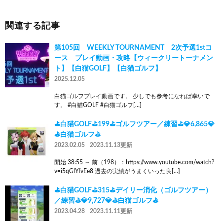
関連する記事
第105回 WEEKLY TOURNAMENT 2次予選1stコ
ース プレイ動画・攻略【ウィークリートーナメン
ト】【白猫GOLF】【白猫ゴルフ】
2025.12.05
白猫ゴルフプレイ動画です。 少しでも参考になれば幸いで
す。 #白猫GOLF #白猫ゴルフ[…]
⛳白猫GOLF⛳199⛳ゴルフツアー／練習⛳💎6,865💎
⛳白猫ゴルフ⛳
2023.02.05
2023.11.13更新
開始 38:55 ～ 前（198）：https://www.youtube.com/watch?
v=i5qGlYfvEe8 過去の実績がうまくいった良[…]
⛳白猫GOLF⛳315⛳デイリー消化（ゴルフツアー）
／練習⛳💎9,727💎⛳白猫ゴルフ⛳
2023.04.28
2023.11.11更新