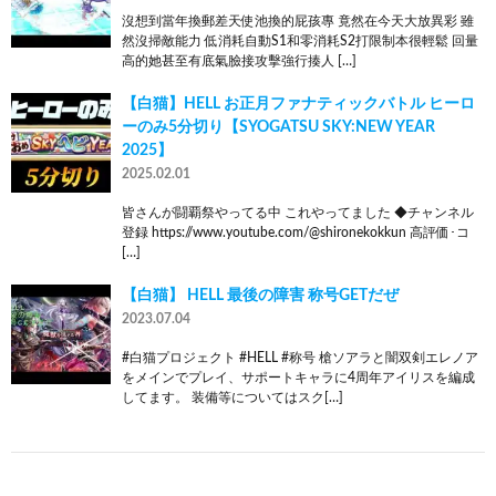
沒想到當年換郵差天使池換的屁孩專 竟然在今天大放異彩 雖
然沒掃敵能力 低消耗自動S1和零消耗S2打限制本很輕鬆 回量
高的她甚至有底氣臉接攻擊強行揍人 […]
【白猫】HELL お正月ファナティックバトル ヒーロ
ーのみ5分切り【SYOGATSU SKY:NEW YEAR
2025】
2025.02.01
皆さんが闘覇祭やってる中 これやってました ◆チャンネル
登録 https://www.youtube.com/@shironekokkun 高評価･コ
[…]
【白猫】 HELL 最後の障害 称号GETだぜ
2023.07.04
#白猫プロジェクト #HELL #称号 槍ソアラと闇双剣エレノア
をメインでプレイ、サポートキャラに4周年アイリスを編成
してます。 装備等についてはスク[…]