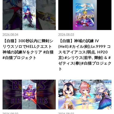
2026.08.04
2026.08.03
【白猫】300秒以内に輝剣シ
【白猫】神域の試練 IV
リウスソロでHELLクエスト
(Hell):#カイル(剣);Lv.9999 コ
神域の試練Ⅳをクリア #白猫
スモアイアコス(弱点, HP20
#白猫プロジェクト
京):#シリウス(前半, 輝劍) & #
ゼティス(拳)|#白猫プロジェク
ト