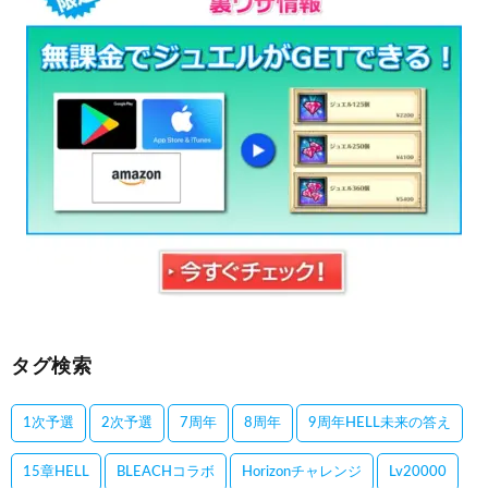
タグ検索
1次予選
2次予選
7周年
8周年
9周年HELL未来の答え
15章HELL
BLEACHコラボ
Horizonチャレンジ
Lv20000