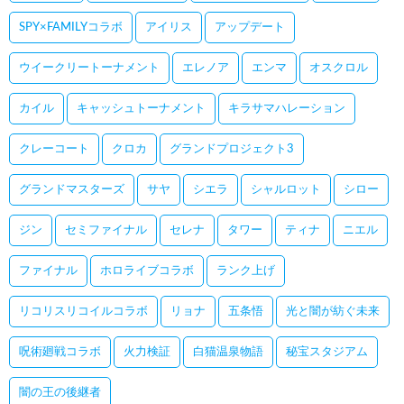
SPY×FAMILYコラボ
アイリス
アップデート
ウイークリートーナメント
エレノア
エンマ
オスクロル
カイル
キャッシュトーナメント
キラサマハレーション
クレーコート
クロカ
グランドプロジェクト3
グランドマスターズ
サヤ
シエラ
シャルロット
シロー
ジン
セミファイナル
セレナ
タワー
ティナ
ニエル
ファイナル
ホロライブコラボ
ランク上げ
リコリスリコイルコラボ
リョナ
五条悟
光と闇が紡ぐ未来
呪術廻戦コラボ
火力検証
白猫温泉物語
秘宝スタジアム
闇の王の後継者