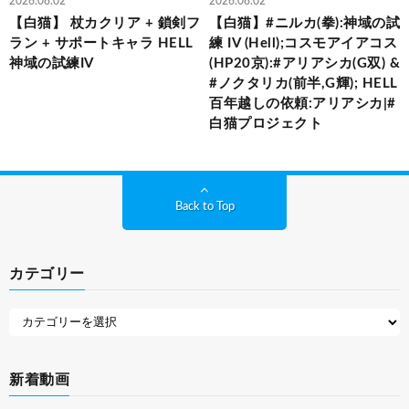
2026.08.02
2026.08.02
【白猫】 杖カクリア + 鎖剣フ
【白猫】#ニルカ(拳):神域の試
ラン + サポートキャラ HELL
練 IV (Hell);コスモアイアコス
神域の試練IV
(HP20京):#アリアシカ(G双) &
#ノクタリカ(前半,G輝); HELL
百年越しの依頼:アリアシカ|#
白猫プロジェクト
Back to Top
カテゴリー
新着動画