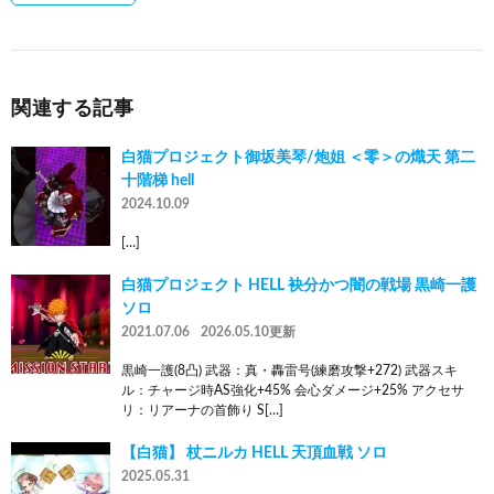
関連する記事
白猫プロジェクト御坂美琴/炮姐 ＜零＞の熾天 第二
十階梯 hell
2024.10.09
[…]
白猫プロジェクト HELL 袂分かつ闇の戦場 黒崎一護
ソロ
2021.07.06
2026.05.10更新
黒崎一護(8凸) 武器：真・轟雷号(練磨攻撃+272) 武器スキ
ル：チャージ時AS強化+45% 会心ダメージ+25% アクセサ
リ：リアーナの首飾り S[…]
【白猫】 杖ニルカ HELL 天頂血戦 ソロ
2025.05.31