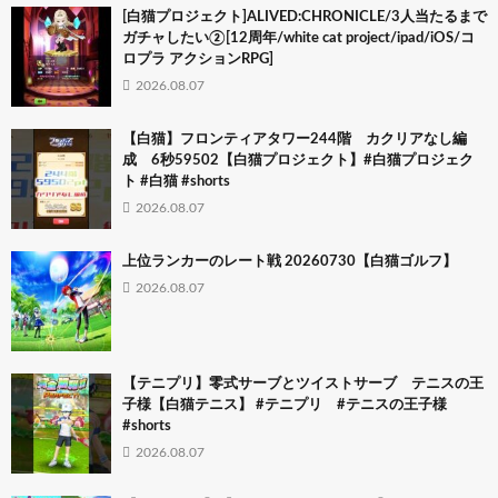
[白猫プロジェクト]ALIVED:CHRONICLE/3人当たるまで
ガチャしたい②[12周年/white cat project/ipad/iOS/コ
ロプラ アクションRPG]
2026.08.07
【白猫】フロンティアタワー244階 カクリアなし編
成 6秒59502【白猫プロジェクト】#白猫プロジェク
ト #白猫 #shorts
2026.08.07
上位ランカーのレート戦 20260730【白猫ゴルフ】
2026.08.07
【テニプリ】零式サーブとツイストサーブ テニスの王
子様【白猫テニス】 #テニプリ #テニスの王子様
#shorts
2026.08.07