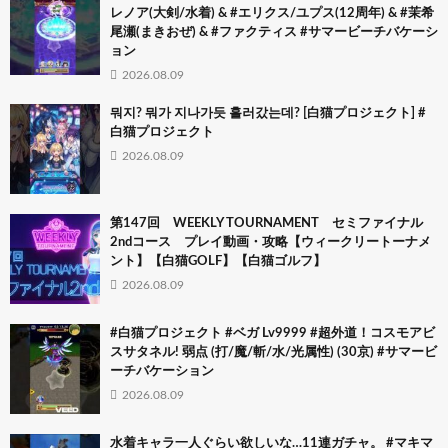
レノア(大剣/水着) & #エリクス/ユプス(12周年) & #茉希
尾瀬(まきおぜ) & #ファクティス #サマービーチバケーシ
ョン
2026.08.09
뭐지? 뭐가 지나가듯 흘러갔는데? [白猫プロジェクト] #
白猫プロジェクト
2026.08.09
第147回 WEEKLY TOURNAMENT セミファイナル
2ndコース プレイ動画・攻略【ウィークリートーナメ
ント】【白猫GOLF】【白猫ゴルフ】
2026.08.09
#白猫プロジェクト #ベガ Lv9999 #超外道！コスモアビ
スサタネル! 弱点 (打/魔/斬/水/光属性) (30京) #サマービ
ーチバケーション
2026.08.09
水着キャラ一人ぐらい欲しいな…11連ガチャ。 #マキマ