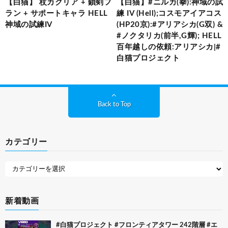
【白猫】 杖カクリア + 鎖剣フ
【白猫】#ニルカ(拳):神域の試
ラン + サポートキャラ HELL
練 IV (Hell);コスモアイアコス
神域の試練IV
(HP20京):#アリアシカ(G双) &
#ノクタリカ(前半,G輝); HELL
百年越しの依頼:アリアシカ|#
白猫プロジェクト
Back to Top
カテゴリー
新着動画
#白猫プロジェクト #フロンティアタワー 242階層 #エ