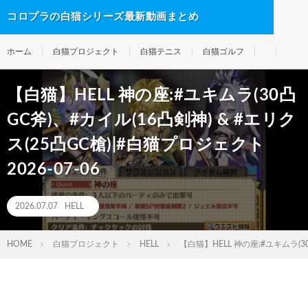
コロプラの白猫シリーズ最新動画まとめ
ホーム
白猫プロジェクト
白猫テニス
白猫ゴルフ
【白猫】HELL 神の座:#ユキムラ(30凸
GC斧)、#カイル(16凸剣神) & #エリク
ス(25凸GC槍)|#白猫プロジェクト
2026-07-06
2026.07.07
HELL
HOME
白猫プロジェクト
HELL
【白猫】HELL 神の座:#ユキムラ(30