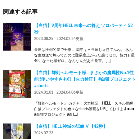
関連する記事
【白猫】9周年HELL 未来への答え ソロパーティ 52
秒
2023.08.25
2024.02.24更新
最速は圧倒的差で千束。 周年キャラ達じゃ勝てんね。 あん
な生放送で煽ってたのに難易度上がった感じゼロ。協力も星
40になった感ゼロ。なんなんだあの発言。[…]
【白猫】輝剣ヘルモート様…まさかの魔属性No.1性
能!!使いやすさも◎【火力検証】 #白猫プロジェクト
#shorts
2024.01.01
2024.04.06更新
『輝剣ヘルモート』 ガチャ 火力検証 HELL スキル覚醒
白猫プロジェクトの色々なshorts動画をUPしております●ω●
#白猫プロジェクト #白[…]
【白猫】HELL 神域の試練IV 【42秒】
2026.07.23