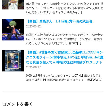
ボス落下無し カイルは絶対デストグレスのが良いですがお持
ちでない。 デストグレスはおとりでも特攻付くので交換しと
いた方がいいですよ ゼティスより剣カイ[…]
【白猫】真島さん LH hell行方不明の武芸者
2023.05.12
前回イベの協力がスゴロクだけだったので行くところが少な
い。 リンホラhellはバリバリに打耐性ばっかですが、青蟹狩
れるぶんソロならまだ打がマシ。基本味[…]
【白猫】#世界を繋ぐ冒険家(55凸極拳):Lv.9999 キン
グコスモクイーン(前半弱点, HP5京); 單騎Ver. Hell:魔
なる災厄を超えて & 神域の征戦|#白猫プロジェクト
2025.08.17
0:00 Lv.9999 キングコスモクイーン 1:07 Hell:魔なる災厄を
超えて 3:31 Hell 神域の征戦 #白猫プロジェクト #NEWW[…]
コメントを書く