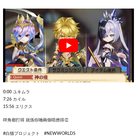
0:00 ユキムラ
7:26 カイル
15:56 エリクス
咩角都打得 就係你哋兩個唔撚得👏
#白猫プロジェクト #NEWWORLDS