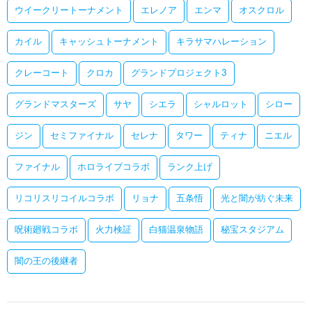
ウイークリートーナメント
エレノア
エンマ
オスクロル
カイル
キャッシュトーナメント
キラサマハレーション
クレーコート
クロカ
グランドプロジェクト3
グランドマスターズ
サヤ
シエラ
シャルロット
シロー
ジン
セミファイナル
セレナ
タワー
ティナ
ニエル
ファイナル
ホロライブコラボ
ランク上げ
リコリスリコイルコラボ
リョナ
五条悟
光と闇が紡ぐ未来
呪術廻戦コラボ
火力検証
白猫温泉物語
秘宝スタジアム
闇の王の後継者