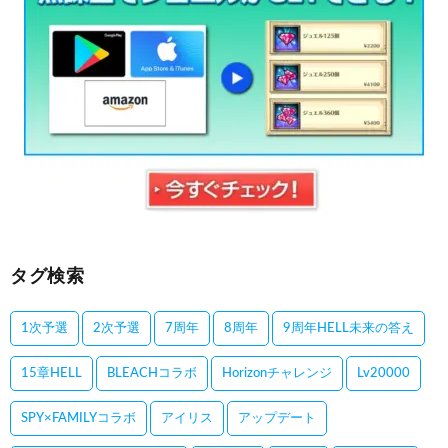
タグ検索
1次予選
2次予選
7周年
8周年
9周年HELL未来の答え
15章HELL
BLEACHコラボ
Horizonチャレンジ
Lv20000
SPY×FAMILYコラボ
アイリス
アップデート