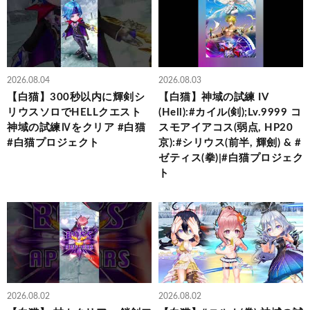
2026.08.04
2026.08.03
【白猫】300秒以内に輝剣シ
【白猫】神域の試練 IV
リウスソロでHELLクエスト
(Hell):#カイル(剣);Lv.9999 コ
神域の試練Ⅳをクリア #白猫
スモアイアコス(弱点, HP20
#白猫プロジェクト
京):#シリウス(前半, 輝劍) & #
ゼティス(拳)|#白猫プロジェク
ト
2026.08.02
2026.08.02