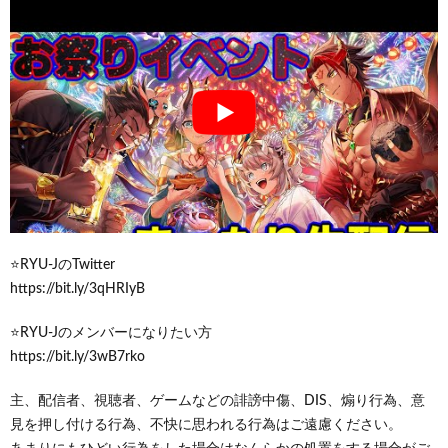
⭐️RYU-JのTwitter
https://bit.ly/3qHRIyB
⭐️RYU-Jのメンバーになりたい方
https://bit.ly/3wB7rko
主、配信者、視聴者、ゲームなどの誹謗中傷、DIS、煽り行為、意
見を押し付ける行為、不快に思われる行為はご遠慮ください。