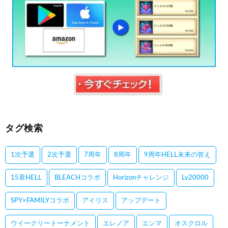
タグ検索
1次予選
2次予選
7周年
8周年
9周年HELL未来の答え
15章HELL
BLEACHコラボ
Horizonチャレンジ
Lv20000
SPY×FAMILYコラボ
アイリス
アップデート
ウイークリートーナメント
エレノア
エンマ
オスクロル