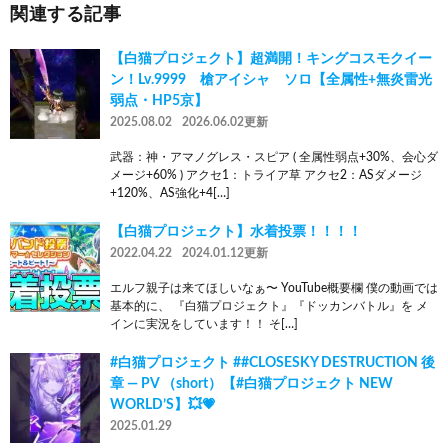
関連する記事
【白猫プロジェクト】超満開！キングコスモクイー
ン！Lv.9999 槍アイシャ ソロ【全属性+無炎雷光
弱点・HP5京】
2025.08.02
2026.06.02更新
武器：神・アマノグレス・スピア ( 全属性弱点+30%、会心ダ
メージ+60% ) アクセ1：トライア草 アクセ2：ASダメージ
+120%、AS強化+4[…]
【白猫プロジェクト】水着投票！！！！
2022.04.22
2024.01.12更新
エルフ親子は来てほしいなぁ〜 YouTube概要欄 僕の動画では
基本的に、 『白猫プロジェクト』『ドッカンバトル』を メ
インに実況をしています！！ そ[…]
#白猫プロジェクト ##CLOSESKY DESTRUCTION 後
章 ― PV （short）【#白猫プロジェクト NEW
WORLD’S】💥💗
2025.01.29