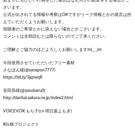
あまりにもひどい行為をした場合はなんらかの処置をする場合がご
ざいます。
公式が出されてる情報や考察はOKですがリーク情報とかの発言は控
えていただくようお願いします。
視聴者のご希望とかに添えない場合とかございます。
コメントは全部読むとは限らないのでご了承ください。
ご理解とご協力のほどよろしくお願いしますm(_ _)m
今回使用させていただいたフリー素材
さなぽん様(@sanapon7777)
https://bit.ly/3jqrwqR
安田昴様(@yasubaru0)
http://danhai.sakura.ne.jp/index2.html
VOICEVOX:もち子(cv 明日葉よもぎ)
#白猫プロジェクト