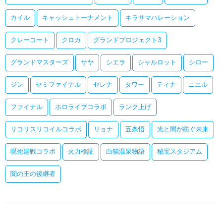
カイル
キャッシュトーナメント
キラサマハレーション
クレーコート
クロカ
グランドプロジェクト3
グランドマスターズ
サヤ
シエラ
シャルロット
シロー
ジン
セミファイナル
セレナ
タワー
ティナ
ニエル
ファイナル
ホロライブコラボ
ランク上げ
リコリスリコイルコラボ
リョナ
五条悟
光と闇が紡ぐ未来
呪術廻戦コラボ
火力検証
白猫温泉物語
秘宝スタジアム
闇の王の後継者