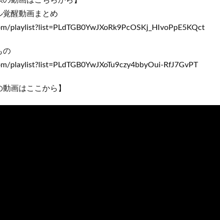
系の動画はこちらから】
ル覚醒動画まとめ
om/playlist?list=PLdTGB0YwJXoRk9PcOSKj_HIvoPpE5KQct
もの
m/playlist?list=PLdTGB0YwJXoTu9czy4bbyOui-RfJ7GvPT
の動画はここから】