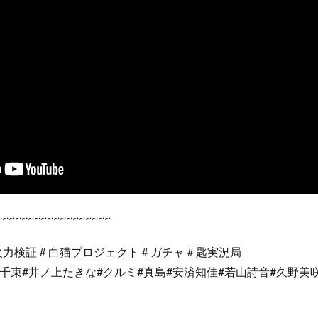
~~~~~~~~~~~~~~~~~~
最大火力検証＃白猫プロジェクト＃ガチャ＃匙実況局
千束#井ノ上たきな#クルミ#真島#安済知佳#若山詩音#久野美