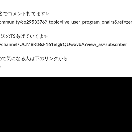
名でコメント打てます✨
/community/co2953376?_topic=live_user_program_onairs&ref=z
生放送のTSあげていくよ✨
m/channel/UCM8RtBsF161eTglrQUwxvbA?view_as=subscriber
ので気になる人は下のリンクから
✨