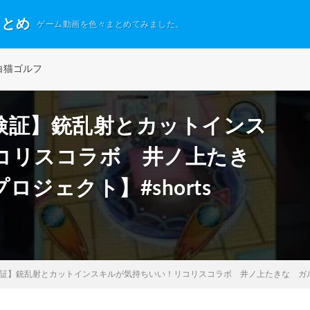
まとめ
ゲーム動画を色々まとめてみました。
白猫ゴルフ
検証】銃乱射とカットインス
コリスコラボ 井ノ上たき
ジェクト】#shorts
証】銃乱射とカットインスキルが気持ちいい！リコリスコラボ 井ノ上たきな ガルガ餅