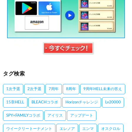
タグ検索
1次予選
2次予選
7周年
8周年
9周年HELL未来の答え
15章HELL
BLEACHコラボ
Horizonチャレンジ
Lv20000
SPY×FAMILYコラボ
アイリス
アップデート
ウイークリートーナメント
エレノア
エンマ
オスクロル