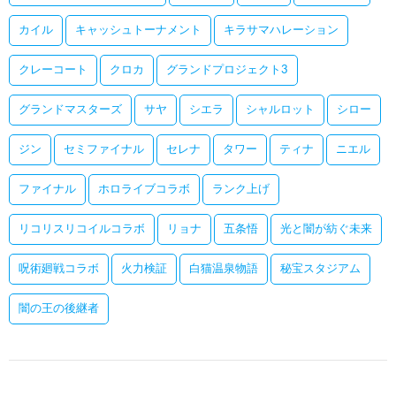
カイル
キャッシュトーナメント
キラサマハレーション
クレーコート
クロカ
グランドプロジェクト3
グランドマスターズ
サヤ
シエラ
シャルロット
シロー
ジン
セミファイナル
セレナ
タワー
ティナ
ニエル
ファイナル
ホロライブコラボ
ランク上げ
リコリスリコイルコラボ
リョナ
五条悟
光と闇が紡ぐ未来
呪術廻戦コラボ
火力検証
白猫温泉物語
秘宝スタジアム
闇の王の後継者