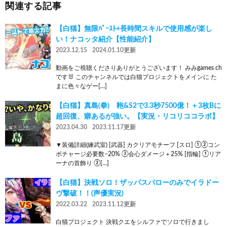
関連する記事
【白猫】無限ﾊﾞｰｽﾄ+長時間スキルで使用感が楽し
い！ナコッタ紹介【性能紹介】
2023.12.15
2024.01.10更新
動画をご視聴くださりありがとうございます！ みみgames ch
です🐰 このチャンネルでは白猫プロジェクトをメインに た
まに色々なゲー[…]
【白猫】真島(拳) 鞄&S2で3.3秒7500億！＋3枚Bに
超回復、癖あるが強い。【実況・リコリココラボ】
2023.04.30
2023.11.17更新
▼装備詳細(練武室) [武器] カクリアモチーフ [スロ] ①②コン
ボチャージ必要数−20% ③会心ダメージ＋25% [指輪] ①リア
ーナの首飾り ②[…]
【白猫】決戦ソロ！ザッパスパローのみでイラドー
ヴ撃破！！(声優実況)
2022.03.22
2023.11.12更新
白猫プロジェクト 決戦クエをシルファでソロで行きまし