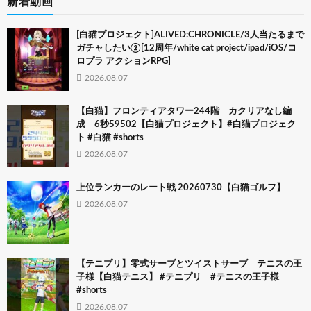
新着動画
[白猫プロジェクト]ALIVED:CHRONICLE/3人当たるまで
ガチャしたい②[12周年/white cat project/ipad/iOS/コ
ロプラ アクションRPG]
2026.08.07
【白猫】フロンティアタワー244階 カクリアなし編
成 6秒59502【白猫プロジェクト】#白猫プロジェク
ト #白猫 #shorts
2026.08.07
上位ランカーのレート戦 20260730【白猫ゴルフ】
2026.08.07
【テニプリ】零式サーブとツイストサーブ テニスの王
子様【白猫テニス】 #テニプリ #テニスの王子様
#shorts
2026.08.07