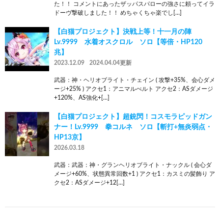
た！！ コメントにあったザッパスパローの強さに頼ってイラ
ドーヴ撃破しました！！ めちゃくちゃ楽でし[…]
【白猫プロジェクト】決戦上等！十一月の陣
Lv.9999 水着オスクロル ソロ【等倍・HP120
兆】
2023.12.09
2024.04.04更新
武器：神・ヘリオブライト・チェイン ( 攻撃+35%、会心ダメ
ージ+25% ) アクセ1：アニマルべルト アクセ2：ASダメージ
+120%、AS強化+[…]
【白猫プロジェクト】超銃閃！コスモラピッドガン
ナー！Lv.9999 拳コルネ ソロ【斬打+無炎弱点・
HP13京】
2026.03.18
武器：武器：神・グランヘリオブライト・ナックル ( 会心ダ
メージ+60%、状態異常回数+1 ) アクセ1：カスミの髪飾り ア
クセ2：ASダメージ+12[…]