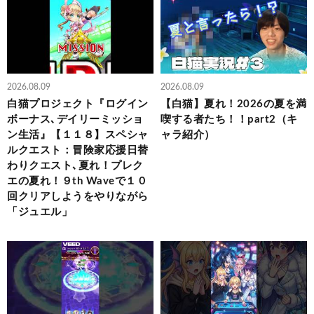
2026.08.09
2026.08.09
白猫プロジェクト『ログイン
【白猫】夏れ！2026の夏を満
ボーナス､デイリーミッショ
喫する者たち！！part2（キ
ン生活』【１１８】スペシャ
ャラ紹介）
ルクエスト：冒険家応援日替
わりクエスト､夏れ！プレク
エの夏れ！９th Waveで１０
回クリアしようをやりながら
「ジュエル」