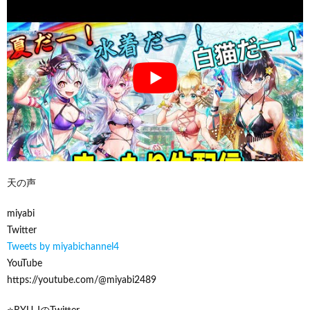
天の声
miyabi
Twitter
Tweets by miyabichannel4
YouTube
https://youtube.com/@miyabi2489