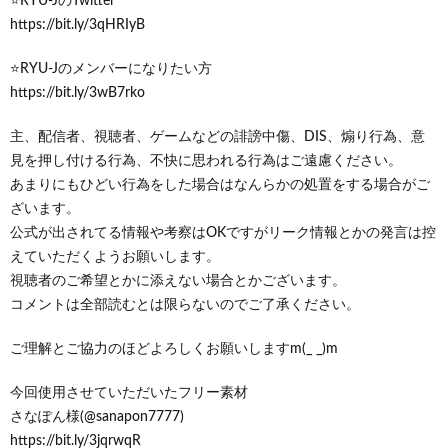
⭐️RYU-JのTwitter
https://bit.ly/3qHRIyB
⭐️RYU-Jのメンバーになりたい方
https://bit.ly/3wB7rko
主、配信者、視聴者、ゲームなどの誹謗中傷、DIS、煽り行為、意
見を押し付ける行為、不快に思われる行為はご遠慮ください。
あまりにもひどい行為をした場合はなんらかの処置をする場合がご
ざいます。
公式が出されてる情報や考察はOKですがリーク情報とかの発言は控
えていただくようお願いします。
視聴者のご希望とかに添えない場合とかございます。
コメントは全部読むとは限らないのでご了承ください。
ご理解とご協力のほどよろしくお願いしますm(_ _)m
今回使用させていただいたフリー素材
さなぽん様(@sanapon7777)
https://bit.ly/3jqrwqR