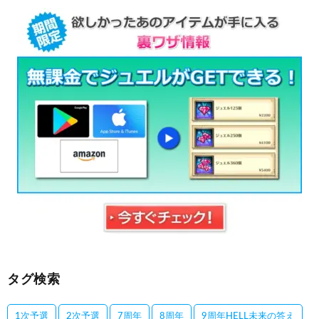
タグ検索
1次予選
2次予選
7周年
8周年
9周年HELL未来の答え