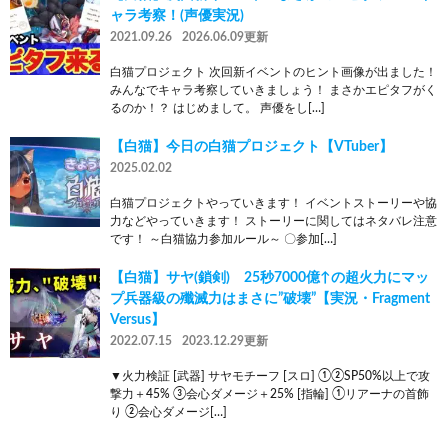
ャラ考察！(声優実況)
2021.09.26
2026.06.09更新
白猫プロジェクト 次回新イベントのヒント画像が出ました！
みんなでキャラ考察していきましょう！ まさかエピタフがく
るのか！？ はじめまして。 声優をし[…]
【白猫】今日の白猫プロジェクト【VTuber】
2025.02.02
白猫プロジェクトやっていきます！ イベントストーリーや協
力などやっていきます！ ストーリーに関してはネタバレ注意
です！ ～白猫協力参加ルール～ 〇参加[…]
【白猫】サヤ(鎖剣) 25秒7000億↑の超火力にマッ
プ兵器級の殲滅力はまさに”破壊”【実況・Fragment
Versus】
2022.07.15
2023.12.29更新
▼火力検証 [武器] サヤモチーフ [スロ] ①②SP50%以上で攻
撃力＋45% ③会心ダメージ＋25% [指輪] ①リアーナの首飾
り ②会心ダメージ[…]