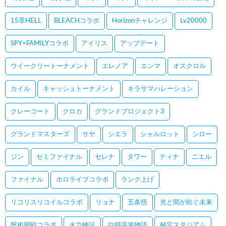
15章HELL
BLEACHコラボ
Horizonチャレンジ
Lv20000
SPY×FAMILYコラボ
アイリス
アップデート
ウイークリートーナメント
エレノア
エンマ
オスクロル
カイル
キャッシュトーナメント
キラサマハレーション
クレーコート
クロカ
グランドプロジェクト3
グランドマスターズ
サヤ
シエラ
シャルロット
シロー
ジン
セミファイナル
セレナ
タワー
ティナ
ニエル
ファイナル
ホロライブコラボ
ランク上げ
リコリスリコイルコラボ
リョナ
五条悟
光と闇が紡ぐ未来
呪術廻戦コラボ
火力検証
白猫温泉物語
秘宝スタジアム