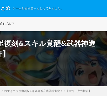
まとめ
ゲーム動画を色々まとめてみました。
白猫ゴルフ
ボ復刻&スキル覚醒&武器神進
証】
】このすばコラボ復刻&スキル覚醒&武器神進化！！【実況・火力検証】