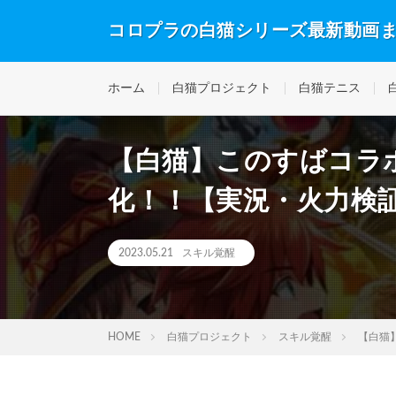
コロプラの白猫シリーズ最新動画
ホーム
白猫プロジェクト
白猫テニス
【白猫】このすばコラ
化！！【実況・火力検
2023.05.21
スキル覚醒
HOME
白猫プロジェクト
スキル覚醒
【白猫