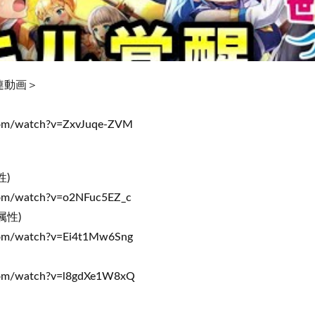
連動画＞
com/watch?v=ZxvJuqe-ZVM
)
com/watch?v=o2NFuc5EZ_c
属性)
com/watch?v=Ei4t1Mw6Sng
com/watch?v=l8gdXe1W8xQ