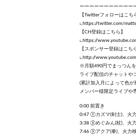
ーーーーーーーーーーー
【Twitterフォローはこち
∟https://twitter.com/matt
【CH登録はこちら】
∟https://www.youtube.c
【スポンサー登録はこち
∟http://www.youtube.co
※月額490円でまっつん
ライブ配信のチャットや
(累計加入月によって色が
メンバー様限定ライブや専
0:00 前置き
0:47 ①カズマ(剣士)、火
3:38 ②めぐみん(杖)、火
7:46 ③アクア(拳)、火力