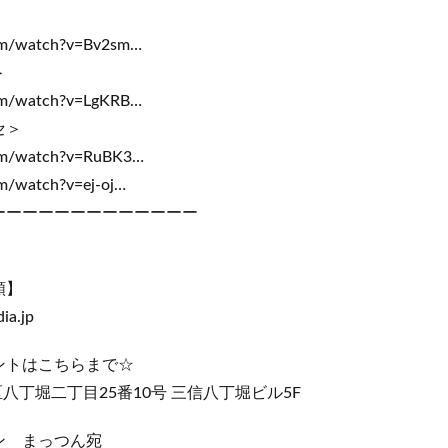
om/watch?v=Bv2sm…
＞
om/watch?v=LgKRB…
セ＞
com/watch?v=RuBK3…
m/watch?v=ej-oj…
ーーーーーーーーーーーーー
頼】
ia.jp
ントはこちらまで☆
中央区八丁堀二丁目25番10号 三信八丁堀ビル5F
ン まっつん宛