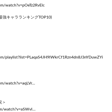
om/watch?v=pOeTz2RvElc
強キャラランキングTOP10)
om/playlist?list=PLaqaS4JH9IWkrCf1Rzn4dn8J3nYDuwZYi
om/watch?v=aqLVr…
説＞
om/watch?v=aSWvI…