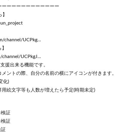
ーーーーーーーーーーーーー
ら】
sun_project
om/channel/UCPkg…
ら】
m/channel/UCPkgJ…
を支援出来る機能です。
コメントの際、自分の名前の横にアイコンが付きます。
変化)
用絵文字等も人数が増えたら予定(時期未定)
力検証
力検証
検証