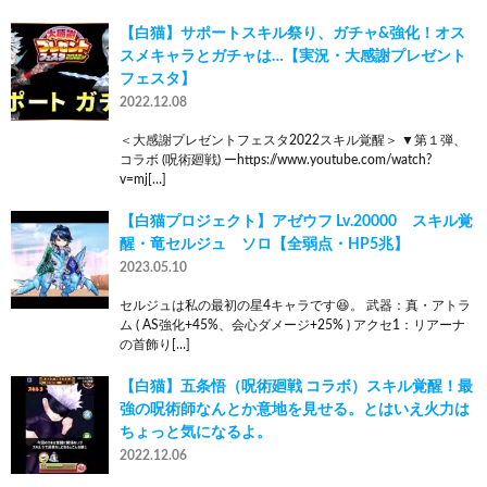
【白猫】サポートスキル祭り、ガチャ&強化！オス
スメキャラとガチャは…【実況・大感謝プレゼント
フェスタ】
2022.12.08
＜大感謝プレゼントフェスタ2022スキル覚醒＞ ▼第１弾、
コラボ (呪術廻戦) ーhttps://www.youtube.com/watch?
v=mj[…]
【白猫プロジェクト】アゼウフ Lv.20000 スキル覚
醒・竜セルジュ ソロ【全弱点・HP5兆】
2023.05.10
セルジュは私の最初の星4キャラです😆。 武器：真・アトラ
ム ( AS強化+45%、会心ダメージ+25% ) アクセ1：リアーナ
の首飾り[…]
【白猫】五条悟（呪術廻戦 コラボ）スキル覚醒！最
強の呪術師なんとか意地を見せる。とはいえ火力は
ちょっと気になるよ。
2022.12.06