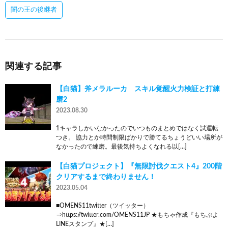
闇の王の後継者
関連する記事
【白猫】斧メラルーカ スキル覚醒火力検証と打練
磨2
2023.08.30
1キャラしかいなかったのでいつものまとめではなく試運転
つき。 協力とか時間制限ばかりで勝てるちょうどいい場所が
なかったので練磨。最後気持ちよくなれる以[…]
【白猫プロジェクト】『無限討伐クエスト4』200階
クリアするまで終わりません！
2023.05.04
■OMENS11twitter（ツイッター）
⇒https://twitter.com/OMENS11JP ★もちゃ作成『もちぷよ
LINEスタンプ』★[…]