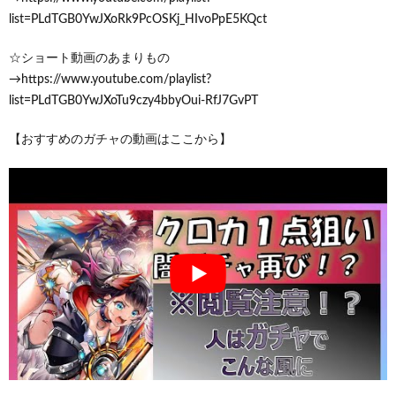
list=PLdTGB0YwJXoRk9PcOSKj_HIvoPpE5KQct
☆ショート動画のあまりもの
→https://www.youtube.com/playlist?
list=PLdTGB0YwJXoTu9czy4bbyOui-RfJ7GvPT
【おすすめのガチャの動画はここから】