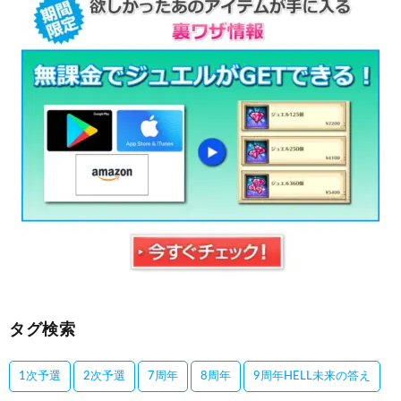
タグ検索
1次予選
2次予選
7周年
8周年
9周年HELL未来の答え