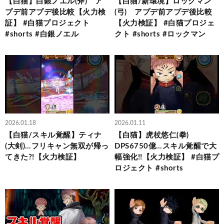
【白猫】白銀ノエル(斧) ア
【白猫/新環境】ロックマン
プデ前アプデ後比較【火力検
(弓) アプデ前アプデ後比較
証】 #白猫プロジェクト
【火力検証】 #白猫プロジェ
#shorts #白銀ノエル
クト #shorts #ロックマン
2026.01.18
2026.01.11
【白猫/スキル覚醒】ティナ
【白猫】虎杖悠仁(拳)
(大剣)…フリキャン無双が帰っ
DPS6750億…スキル覚醒で大
てきた?!【火力検証】
幅強化!!【火力検証】 #白猫プ
ロジェクト #shorts