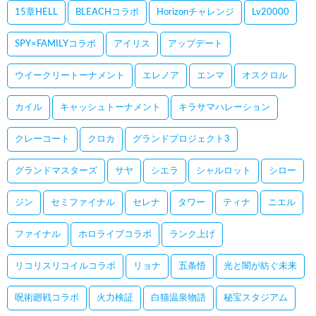
15章HELL
BLEACHコラボ
Horizonチャレンジ
Lv20000
SPY×FAMILYコラボ
アイリス
アップデート
ウイークリートーナメント
エレノア
エンマ
オスクロル
カイル
キャッシュトーナメント
キラサマハレーション
クレーコート
クロカ
グランドプロジェクト3
グランドマスターズ
サヤ
シエラ
シャルロット
シロー
ジン
セミファイナル
セレナ
タワー
ティナ
ニエル
ファイナル
ホロライブコラボ
ランク上げ
リコリスリコイルコラボ
リョナ
五条悟
光と闇が紡ぐ未来
呪術廻戦コラボ
火力検証
白猫温泉物語
秘宝スタジアム