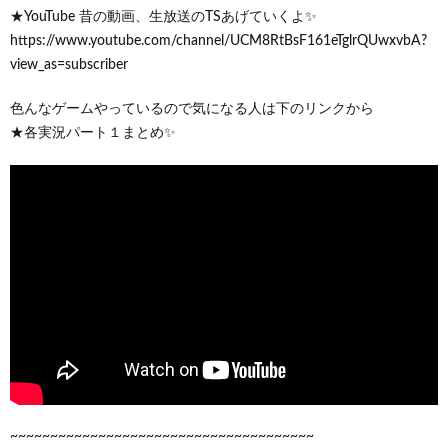
★YouTube 昔の動画、生放送のTSあげていくよ✨
https://www.youtube.com/channel/UCM8RtBsF161eTglrQUwxvbA?
view_as=subscriber
色んなゲームやっているので気になる人は下のリンクから
★各実況パート１まとめ✨
~~~~~~~~~~~~~~~~~~~~~~~~~~~~~~~~~~~~~~