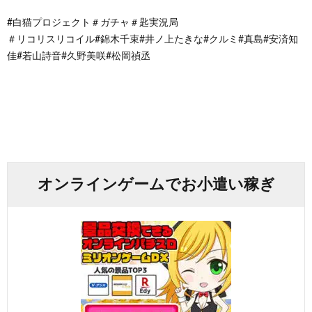
#白猫プロジェクト＃ガチャ＃匙実況局
＃リコリスリコイル#錦木千束#井ノ上たきな#クルミ#真島#安済知
佳#若山詩音#久野美咲#松岡禎丞
オンラインゲームでお小遣い稼ぎ