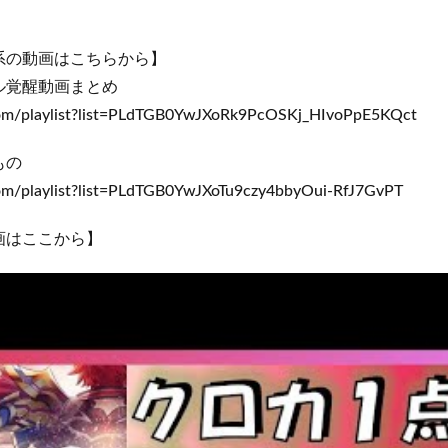
系の動画はこちらから】
ル覚醒動画まとめ
om/playlist?list=PLdTGB0YwJXoRk9PcOSKj_HIvoPpE5KQct
もの
m/playlist?list=PLdTGB0YwJXoTu9czy4bbyOui-RfJ7GvPT
画はここから】