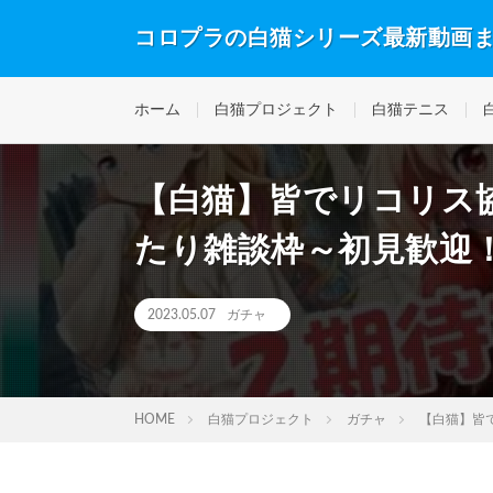
コロプラの白猫シリーズ最新動画
ホーム
白猫プロジェクト
白猫テニス
【白猫】皆でリコリス
たり雑談枠～初見歓迎
2023.05.07
ガチャ
HOME
白猫プロジェクト
ガチャ
【白猫】皆