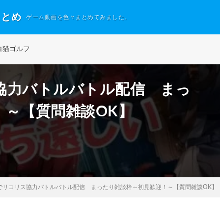
まとめ
ゲーム動画を色々まとめてみました。
白猫ゴルフ
協力バトルバトル配信 まっ
！～【質問雑談OK】
でリコリス協力バトルバトル配信 まったり雑談枠～初見歓迎！～【質問雑談OK】