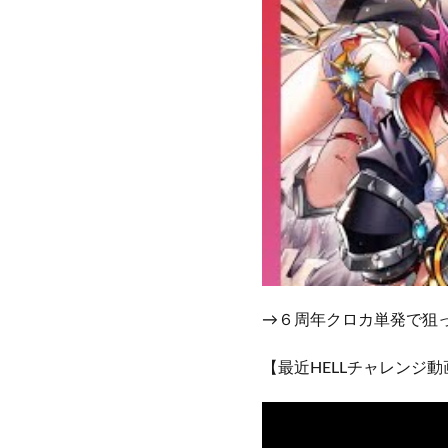
→６周年クロカ単発で狙
【最近HELLチャレンジ