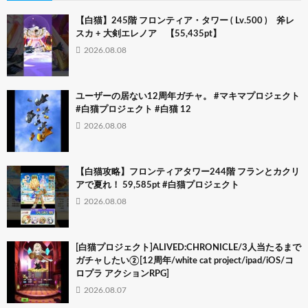
【白猫】245階 フロンティア・タワー ( Lv.500 ) 斧レ
スカ + 大剣エレノア 【55,435pt】
2026.08.08
ユーザーの居ない12周年ガチャ。 #マキマプロジェクト
#白猫プロジェクト #白猫 12
2026.08.08
【白猫攻略】フロンティアタワー244階 フランとカクリ
アで夏れ！ 59,585pt #白猫プロジェクト
2026.08.08
[白猫プロジェクト]ALIVED:CHRONICLE/3人当たるまで
ガチャしたい②[12周年/white cat project/ipad/iOS/コ
ロプラ アクションRPG]
2026.08.07