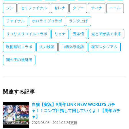
ジン
セミファイナル
セレナ
タワー
ティナ
ニエル
ファイナル
ホロライブコラボ
ランク上げ
リコリスリコイルコラボ
リョナ
五条悟
光と闇が紡ぐ未来
呪術廻戦コラボ
火力検証
白猫温泉物語
秘宝スタジアム
闇の王の後継者
関連する記事
白猫【実況】9周年 LINK NEW WORLD’S ガチ
ャ！！コンプ目指して回していくよ！【周年ガチ
ャ】
2023.08.05
2024.02.24更新