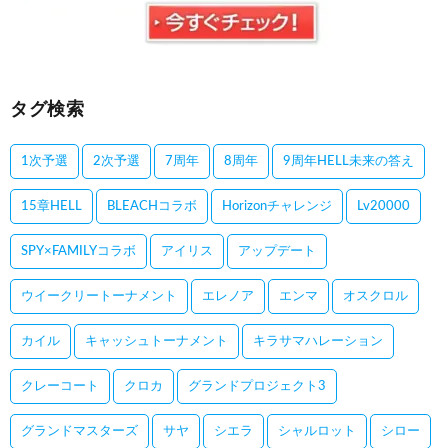
タグ検索
1次予選
2次予選
7周年
8周年
9周年HELL未来の答え
15章HELL
BLEACHコラボ
Horizonチャレンジ
Lv20000
SPY×FAMILYコラボ
アイリス
アップデート
ウイークリートーナメント
エレノア
エンマ
オスクロル
カイル
キャッシュトーナメント
キラサマハレーション
クレーコート
クロカ
グランドプロジェクト3
グランドマスターズ
サヤ
シエラ
シャルロット
シロー