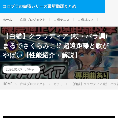
コロプラの白猫シリーズ最新動画まとめ
ホーム
白猫プロジェクト
白猫テニス
白猫ゴルフ
【白猫】クラウディア (杖・パラ調)
まるでさくらみこ!? 超遠距離と歌が
やばい【性能紹介・解説】
2026.01.09
ガチャ
HOME
白猫プロジェクト
ガチャ
【白猫】クラウディア (杖・パラ