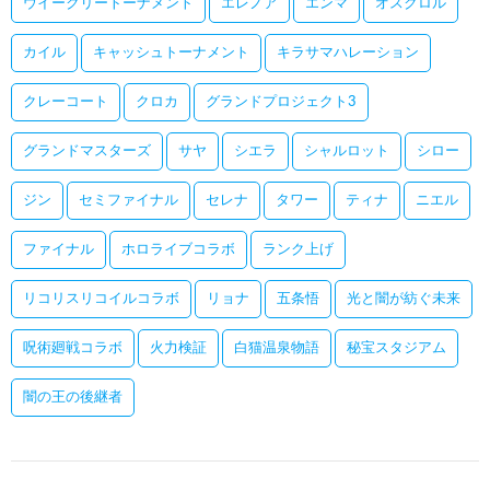
ウイークリートーナメント
エレノア
エンマ
オスクロル
カイル
キャッシュトーナメント
キラサマハレーション
クレーコート
クロカ
グランドプロジェクト3
グランドマスターズ
サヤ
シエラ
シャルロット
シロー
ジン
セミファイナル
セレナ
タワー
ティナ
ニエル
ファイナル
ホロライブコラボ
ランク上げ
リコリスリコイルコラボ
リョナ
五条悟
光と闇が紡ぐ未来
呪術廻戦コラボ
火力検証
白猫温泉物語
秘宝スタジアム
闇の王の後継者