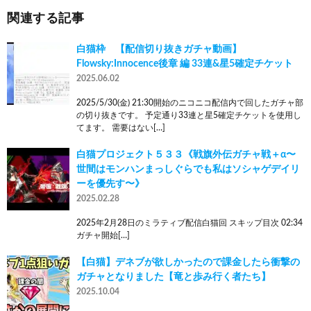
関連する記事
白猫枠 【配信切り抜きガチャ動画】
Flowsky:Innocence後章 編 33連&星5確定チケット
2025.06.02
2025/5/30(金) 21:30開始のニコニコ配信内で回したガチャ部
の切り抜きです。 予定通り33連と星5確定チケットを使用し
てます。 需要はない[…]
白猫プロジェクト５３３《戦旗外伝ガチャ戦＋α〜
世間はモンハンまっしぐらでも私はソシャゲデイリ
ーを優先す〜》
2025.02.28
2025年2月28日のミラティブ配信白猫回 スキップ目次 02:34
ガチャ開始[…]
【白猫】デネブが欲しかったので課金したら衝撃の
ガチャとなりました【竜と歩み行く者たち】
2025.10.04