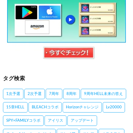
タグ検索
1次予選
2次予選
7周年
8周年
9周年HELL未来の答え
15章HELL
BLEACHコラボ
Horizonチャレンジ
Lv20000
SPY×FAMILYコラボ
アイリス
アップデート