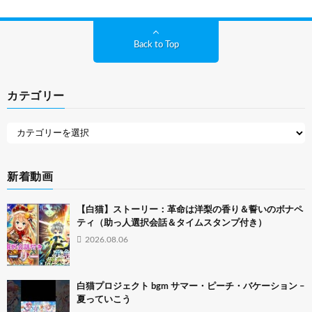
Back to Top
カテゴリー
新着動画
【白猫】ストーリー：革命は洋梨の香り＆誓いのボナペ
ティ（助っ人選択会話＆タイムスタンプ付き）
2026.08.06
白猫プロジェクト bgm サマー・ピーチ・バケーション –
夏っていこう