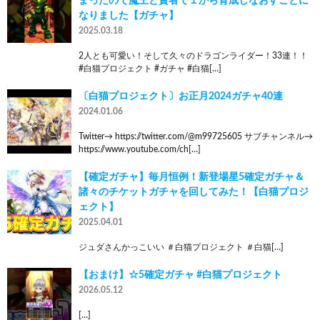
まったので魔王と賢者で１から育成しなおすことに
なりました【ガチャ】
2025.03.18
2人とも可愛い！そして久々のドラゴンライダー！33連！！
#白猫プロジェクト #ガチャ #白猫[…]
〔白猫プロジェクト〕お正月2024ガチャ40連
2024.01.06
Twitter→ https://twitter.com/@m99725605 サブチャンネル→
https://www.youtube.com/ch[…]
【確定ガチャ】毎月恒例！新登場星5確定ガチャ＆
諸々のチケットガチャを回してみた！【白猫プロジ
ェクト】
2025.04.01
ジュダさんかっこいい ＃白猫プロジェクト ＃白猫[…]
【おまけ】☆5確定ガチャ #白猫プロジェクト
2026.05.12
[…]