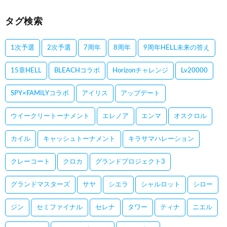
タグ検索
1次予選
2次予選
7周年
8周年
9周年HELL未来の答え
15章HELL
BLEACHコラボ
Horizonチャレンジ
Lv20000
SPY×FAMILYコラボ
アイリス
アップデート
ウイークリートーナメント
エレノア
エンマ
オスクロル
カイル
キャッシュトーナメント
キラサマハレーション
クレーコート
クロカ
グランドプロジェクト3
グランドマスターズ
サヤ
シエラ
シャルロット
シロー
ジン
セミファイナル
セレナ
タワー
ティナ
ニエル