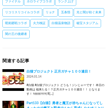
ファイナル
ホロライブコラボ
ランク上げ
リコリスリコイルコラボ
リョナ
五条悟
光と闇が紡ぐ未来
呪術廻戦コラボ
火力検証
白猫温泉物語
秘宝スタジアム
闇の王の後継者
関連する記事
白猫プロジェクト 正月ガチャ１００連目！
2024.01.14
#白猫 #白猫プロジェクト どうも！ジンじゃーです！ 本日の
動画は 福来たる！？正月ガチャ１００連目！！ となりま
す！ ｳｵｵｵｵｱｱｱｱ( R[…]
Part133【白猫】勇者と魔王が赤ちゃんになってし