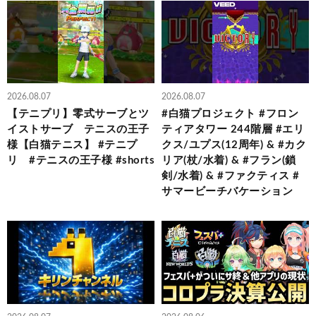
2026.08.07
2026.08.07
【テニプリ】零式サーブとツ
#白猫プロジェクト #フロン
イストサーブ テニスの王子
ティアタワー 244階層 #エリ
様【白猫テニス】 #テニプ
クス/ユプス(12周年) & #カク
リ #テニスの王子様 #shorts
リア(杖/水着) & #フラン(鎖
剣/水着) & #ファクティス #
サマービーチバケーション