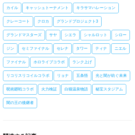
カイル
キャッシュトーナメント
キラサマハレーション
クレーコート
クロカ
グランドプロジェクト3
グランドマスターズ
サヤ
シエラ
シャルロット
シロー
ジン
セミファイナル
セレナ
タワー
ティナ
ニエル
ファイナル
ホロライブコラボ
ランク上げ
リコリスリコイルコラボ
リョナ
五条悟
光と闇が紡ぐ未来
呪術廻戦コラボ
火力検証
白猫温泉物語
秘宝スタジアム
闇の王の後継者