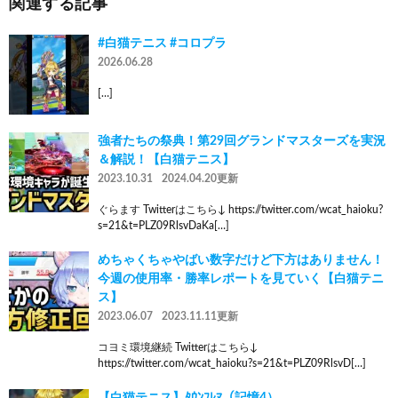
関連する記事
#白猫テニス #コロプラ
2026.06.28
[…]
強者たちの祭典！第29回グランドマスターズを実況
＆解説！【白猫テニス】
2023.10.31
2024.04.20更新
ぐらます Twitterはこちら↓ https://twitter.com/wcat_haioku?
s=21&t=PLZ09RlsvDaKa[…]
めちゃくちゃやばい数字だけど下方はありません！
今週の使用率・勝率レポートを見ていく【白猫テニ
ス】
2023.06.07
2023.11.11更新
コヨミ環境継続 Twitterはこちら↓
https://twitter.com/wcat_haioku?s=21&t=PLZ09RlsvD[…]
【白猫テニス】ﾀｳﾝﾌﾚﾏ（記憶4）