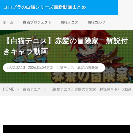
コロプラの白猫シリーズ最新動画まとめ
ホーム
白猫プロジェクト
白猫テニス
白猫ゴルフ
【白猫テニス】赤髪の冒険家 解説付
きキャラ動画
2022.02.13
2026.05.24更新
白猫テニス
赤髪の冒険家
HOME
白猫テニス
【白猫テニス】赤髪の冒険家 解説付きキャラ動画