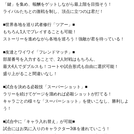
「鍵」を集め、報酬をゲットしながら最上階を目指そう！
ライバルたちとの激戦を制し、頂点に立つのは君だ！
■世界各地を巡り武者修行「ツアー」■
もちろん1人でプレイすることも可能！
ストーリーを進めながら各地を巡ろう！強敵が君を待っている！
■友達とワイワイ「フレンドマッチ」■
部屋番号を入力することで、2人対戦はもちろん、
最大4人でダブルスも！コートや試合形式も自由に選択可能！
盛り上がること間違いなし！
■試合を決める必殺技「スーパーショット」■
ラリーを続けてゲージを溜めれば必殺ショットが打てる！
キャラごとの様々な「スーパーショット」を使いこなし、勝利しよ
う！
■試合中に「キャラ入れ替え」が可能■
試合にはお気に入りのキャラクター3体を連れていこう！