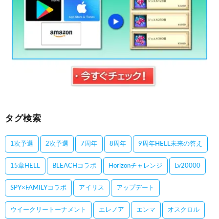
タグ検索
1次予選
2次予選
7周年
8周年
9周年HELL未来の答え
15章HELL
BLEACHコラボ
Horizonチャレンジ
Lv20000
SPY×FAMILYコラボ
アイリス
アップデート
ウイークリートーナメント
エレノア
エンマ
オスクロル