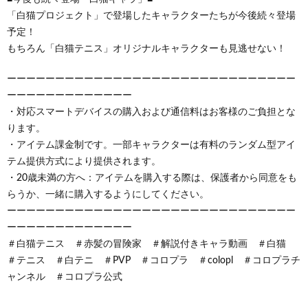
「白猫プロジェクト」で登場したキャラクターたちが今後続々登場
予定！
もちろん「白猫テニス」オリジナルキャラクターも見逃せない！
ーーーーーーーーーーーーーーーーーーーーーーーーーーーーーー
ーーーーーーーーーーーーー
・対応スマートデバイスの購入および通信料はお客様のご負担とな
ります。
・アイテム課金制です。一部キャラクターは有料のランダム型アイ
テム提供方式により提供されます。
・20歳未満の方へ：アイテムを購入する際は、保護者から同意をも
らうか、一緒に購入するようにしてください。
ーーーーーーーーーーーーーーーーーーーーーーーーーーーーーー
ーーーーーーーーーーーーー
＃白猫テニス ＃赤髪の冒険家 ＃解説付きキャラ動画 ＃白猫
＃テニス ＃白テニ ＃PVP ＃コロプラ ＃colopl ＃コロプラチ
ャンネル ＃コロプラ公式