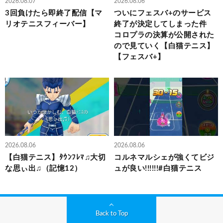
2026.08.07
2026.08.06
3回負けたら即終了配信【マ
ついにフェスバ+のサービス
リオテニスフィーバー】
終了が決定してしまった件
コロプラの決算が公開された
ので見ていく【白猫テニス】
【フェスバ+】
2026.08.06
2026.08.06
【白猫テニス】ﾀｳﾝﾌﾚﾏ♫大切
コルネマルシェが強くてビジ
な思ぃ出♫（記憶12）
ュが良い!!!!!!#白猫テニス
Back to Top