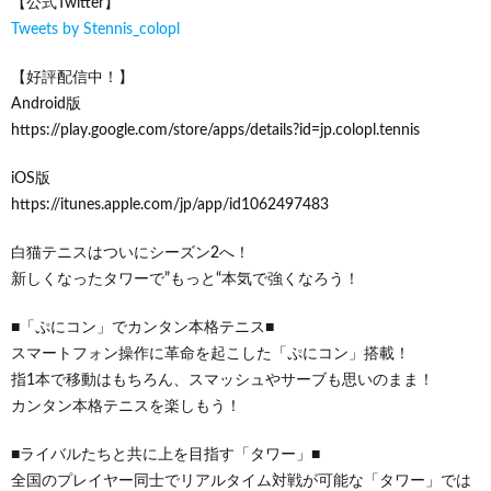
【公式Twitter】
Tweets by Stennis_colopl
【好評配信中！】
Android版
https://play.google.com/store/apps/details?id=jp.colopl.tennis
iOS版
https://itunes.apple.com/jp/app/id1062497483
白猫テニスはついにシーズン2へ！
新しくなったタワーで”もっと“本気で強くなろう！
■「ぷにコン」でカンタン本格テニス■
スマートフォン操作に革命を起こした「ぷにコン」搭載！
指1本で移動はもちろん、スマッシュやサーブも思いのまま！
カンタン本格テニスを楽しもう！
■ライバルたちと共に上を目指す「タワー」■
全国のプレイヤー同士でリアルタイム対戦が可能な「タワー」では