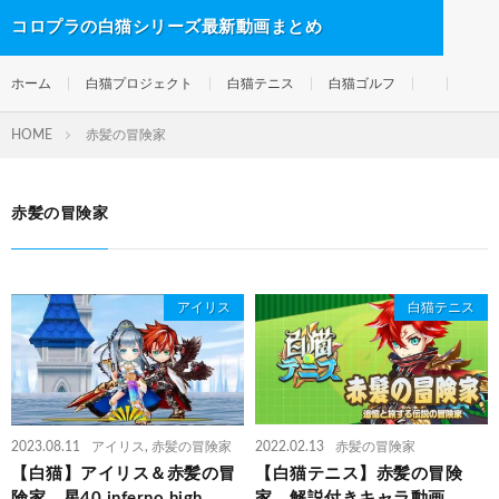
コロプラの白猫シリーズ最新動画まとめ
ホーム
白猫プロジェクト
白猫テニス
白猫ゴルフ
HOME
赤髪の冒険家
赤髪の冒険家
アイリス
白猫テニス
2023.08.11
アイリス
,
赤髪の冒険家
2022.02.13
赤髪の冒険家
【白猫】アイリス＆赤髪の冒
【白猫テニス】赤髪の冒険
険家 星40 inferno high
家 解説付きキャラ動画