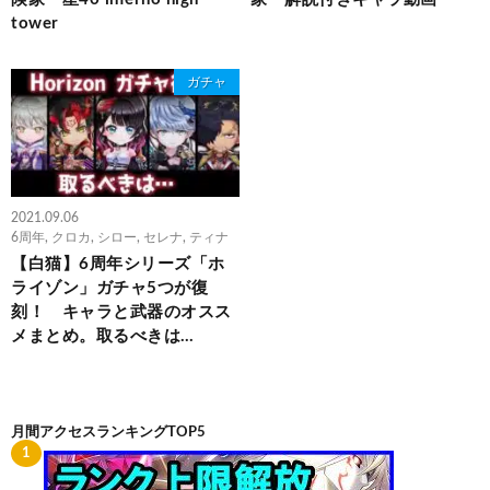
tower
ガチャ
2021.09.06
6周年
,
クロカ
,
シロー
,
セレナ
,
ティナ
【白猫】6周年シリーズ「ホ
ライゾン」ガチャ5つが復
刻！ キャラと武器のオスス
メまとめ。取るべきは…
月間アクセスランキングTOP5