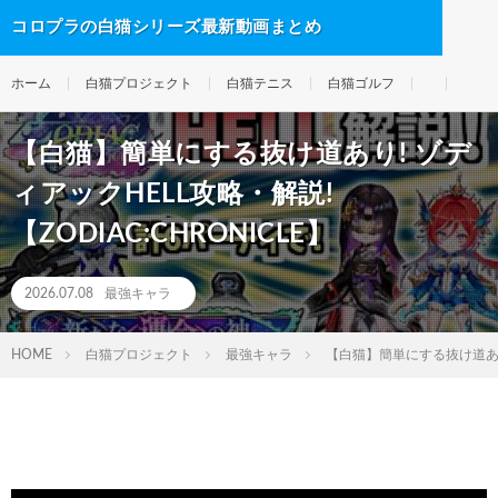
コロプラの白猫シリーズ最新動画まとめ
ホーム
白猫プロジェクト
白猫テニス
白猫ゴルフ
【白猫】簡単にする抜け道あり! ゾデ
ィアックHELL攻略・解説!
【ZODIAC:CHRONICLE】
2026.07.08
最強キャラ
HOME
白猫プロジェクト
最強キャラ
【白猫】簡単にする抜け道あり! 