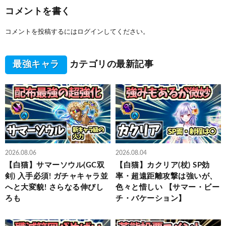
コメントを書く
コメントを投稿するには
ログイン
してください。
最強キャラ
カテゴリの最新記事
2026.08.06
2026.08.04
【白猫】サマーソウル(GC双
【白猫】カクリア(杖) SP効
剣) 入手必須! ガチャキャラ並
率・超遠距離攻撃は強いが、
へと大変貌! さらなる伸びし
色々と惜しい 【サマー・ビー
ろも
チ・バケーション】