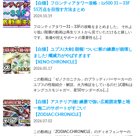
【白猫】フロンティアタワー攻略：Lv500 31～33F
55万点を目指す方法まとめ
2024.10.19
フロンティアタワー31～33Fの攻略をまとめました。 それよ
り低い階層の動画は再生リストから見ていただけると嬉しい
です。 装備や控えサポートの重要性も[…]
【白猫】ユプス(大剣) 朗報! ついに斬の練磨が崩壊し
ました! 殲滅力がやばすぎます
【XENO:CHRONICLE】
2026.05.17
この動画は「ゼノクロニクル」のブラッディバーサーカーの
ユプスの性能紹介・解説、火力検証をしているのだ 試運転は
キングコスモジャガー、星50サンダーボル[…]
【白猫】アステリア(槍) 練磨で強い広範囲攻撃と唯
一無二のサポートがすごい!
【ZODIAC:CHRONICLE】
2026.07.02
この動画は「ZODIAC:CHRONICLE」のディオフェンサーの