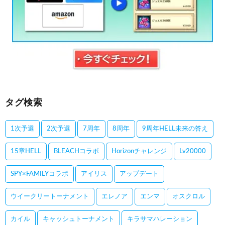
タグ検索
1次予選
2次予選
7周年
8周年
9周年HELL未来の答え
15章HELL
BLEACHコラボ
Horizonチャレンジ
Lv20000
SPY×FAMILYコラボ
アイリス
アップデート
ウイークリートーナメント
エレノア
エンマ
オスクロル
カイル
キャッシュトーナメント
キラサマハレーション