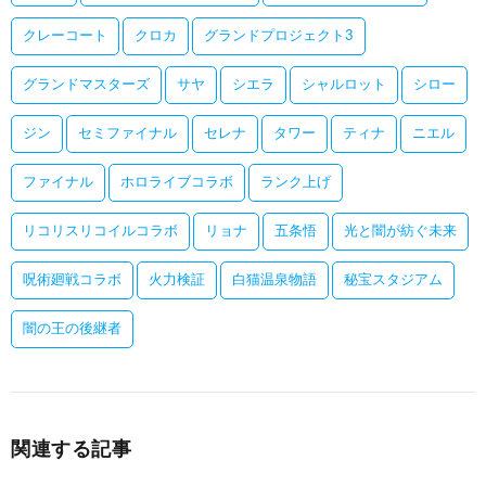
クレーコート
クロカ
グランドプロジェクト3
グランドマスターズ
サヤ
シエラ
シャルロット
シロー
ジン
セミファイナル
セレナ
タワー
ティナ
ニエル
ファイナル
ホロライブコラボ
ランク上げ
リコリスリコイルコラボ
リョナ
五条悟
光と闇が紡ぐ未来
呪術廻戦コラボ
火力検証
白猫温泉物語
秘宝スタジアム
闇の王の後継者
関連する記事