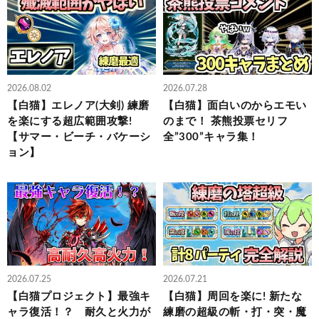
2026.08.02
2026.07.28
【白猫】エレノア(大剣) 練磨
【白猫】面白いのからエモい
を楽にする超広範囲攻撃!
のまで！ 茶熊投票セリフ
【サマー・ビーチ・バケーシ
全”300”キャラ集！
ョン】
2026.07.25
2026.07.21
【白猫プロジェクト】最強キ
【白猫】周回を楽に! 新たな
ャラ復活！？ 耐久と火力が
練磨の超級の斬・打・突・魔