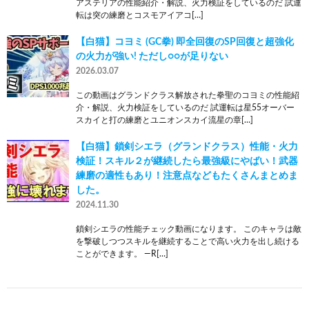
アステリアの性能紹介・解説、火力検証をしているのだ 試運
転は突の練磨とコスモアイアコ[…]
【白猫】コヨミ (GC拳) 即全回復のSP回復と超強化
の火力が強い! ただし○○が足りない
2026.03.07
この動画はグランドクラス解放された拳聖のコヨミの性能紹
介・解説、火力検証をしているのだ 試運転は星55オーバー
スカイと打の練磨とユニオンスカイ流星の章[…]
【白猫】鎖剣シエラ（グランドクラス）性能・火力
検証！スキル２が継続したら最強級にやばい！武器
練磨の適性もあり！注意点などもたくさんまとめま
した。
2024.11.30
鎖剣シエラの性能チェック動画になります。 このキャラは敵
を撃破しつつスキルを継続することで高い火力を出し続ける
ことができます。 —R[…]