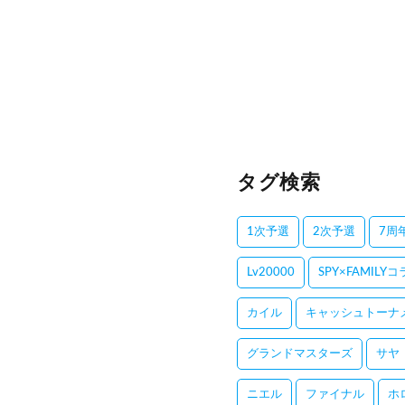
タグ検索
1次予選
2次予選
7周
Lv20000
SPY×FAMILY
カイル
キャッシュトーナ
グランドマスターズ
サヤ
ニエル
ファイナル
ホ