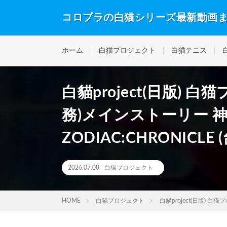
コロプラの白猫シリーズ最新動画
ホーム
白猫プロジェクト
白猫テニス
白貓project(日版)
務)メインストーリー 
ZODIAC:CHRONICL
2026.07.08
白猫プロジェクト
HOME
白猫プロジェクト
白貓project(日版) 