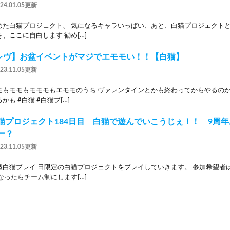
024.01.05更新
めた白猫プロジェクト、 気になるキャラいっぱい、あと、白猫プロジェクト
、ここに自白します 勧め[…]
レヴ】お盆イベントがマジでエモモい！！【白猫】
023.11.05更新
モもモモもモモモもエモモのうち ヴァレンタインとかも終わってからやるのか
も #白猫 #白猫プ[…]
猫プロジェクト184日目 白猫で遊んでいこうじぇ！！ 9周
ー？
023.11.05更新
型白猫プレイ 日限定の白猫プロジェクトをプレイしていきます。 参加希望者
なったらチーム制にします[…]