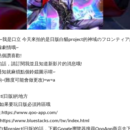
我是口立 今天來拍的是日版白貓project的神域のフロンティア
主線劇情哦~
個讚喜歡!
的話，請訂閱我並且知道新影片的消息哦!
通知就麻煩點個鈴鐺圖示唷~
(難度可能會做更改)=w=a
t(日版)的地方
y商店 如果要玩日版必須跨區哦
ps://www.qoo-app.com/
ps://www.bluestacks.com/tw/index.html
要玩白貓project(日版)的話，下載Google瀏覽器搜尋QooApp商