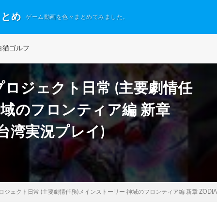
まとめ
ゲーム動画を色々まとめてみました。
白猫ゴルフ
 白猫プロジェクト日常 (主要劇情任
神域のフロンティア編 新章
E (台湾実況プレイ)
白猫プロジェクト日常 (主要劇情任務)メインストーリー 神域のフロンティア編 新章 ZODIAC: