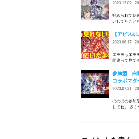
2023.12.09
2
勧められて始
いしてたことを
【アビス&
2023.08.17
2
エモモもエモ
間違って見てるか
参加型 白
コラボマダ
2023.07.31
2
ほのぼの参加
してね。 多く