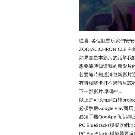
嘿囉~各位觀眾玩家們安安~
ZODIAC:CHRONICLE 
如果喜歡本影片的話幫我點
想要隨時知道我的新影片
若要隨時知道消息新影片
有時候關卡打不過請見諒齁~
下一部影片:準備中…
以上是可以玩到白貓projec
必須手機Google Pla
必須手機QooApp商店網址:htt
PC BlueStacks模擬器網址:htt
PC BlueStacks模擬器