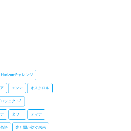
Horizonチャレンジ
ア
エンマ
オスクロル
ロジェクト3
レナ
タワー
ティナ
五条悟
光と闇が紡ぐ未来