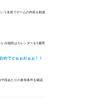
という名前でゲームの内容を勘違
ら 白猫民はカレンダーを1週間
年おめでとぉぉおぉぉ！！
は中段あたりの参加条件を確認