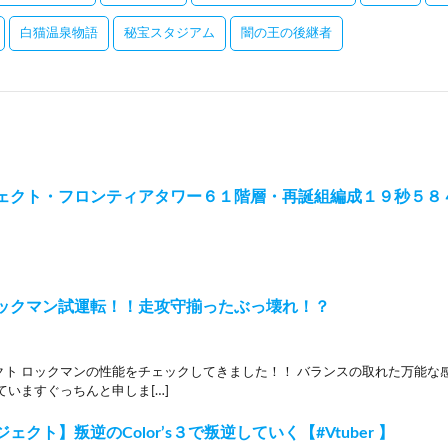
白猫温泉物語
秘宝スタジアム
闇の王の後継者
ェクト・フロンティアタワー６１階層・再誕組編成１９秒５８
ックマン試運転！！走攻守揃ったぶっ壊れ！？
クト ロックマンの性能をチェックしてきました！！ バランスの取れた万能な
ていますぐっちんと申しま[…]
ェクト】叛逆のColor’s３で叛逆していく【#Vtuber 】