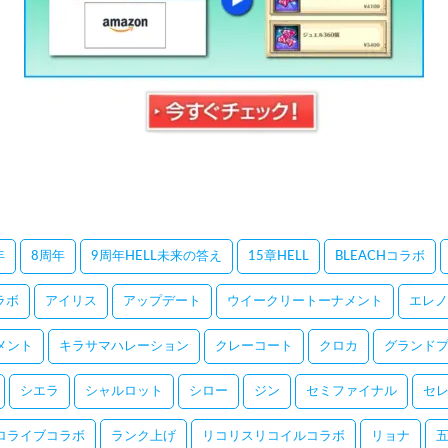
年
8周年
9周年HELL未来の答え
15章HELL
BLEACHコラボ
コラボ
アイリス
アップデート
ウイークリートーナメント
エレノ
メント
キラサマハレーション
クレーコート
クロカ
グランドプ
シエラ
シャルロット
シロー
ジン
セミファイナル
セ
ロライブコラボ
ランク上げ
リコリスリコイルコラボ
リョナ