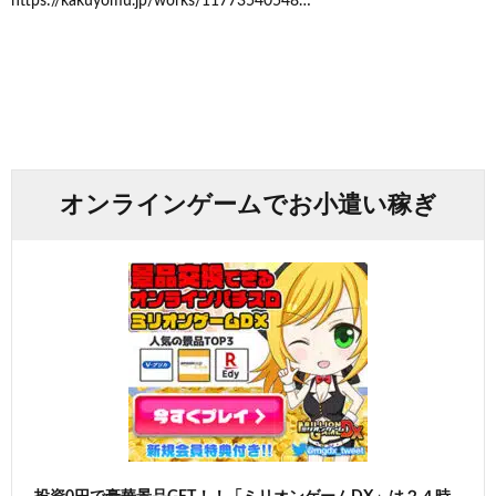
https://kakuyomu.jp/works/11773540548…
オンラインゲームでお小遣い稼ぎ