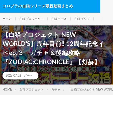
コロプラの白猫シリーズ最新動画まとめ
ホーム
白猫プロジェクト
白猫テニス
白猫ゴルフ
【白猫プロジェクト NEW
WORLD’S】周年目前‼ 12周年記念イ
ベep.３ ガチャ＆後編攻略
『ZODIAC:CHRONICLE』【灯赫】
2026.07.02
ガチャ
HOME
白猫プロジェクト
ガチャ
【白猫プロジェクト NEW WORL