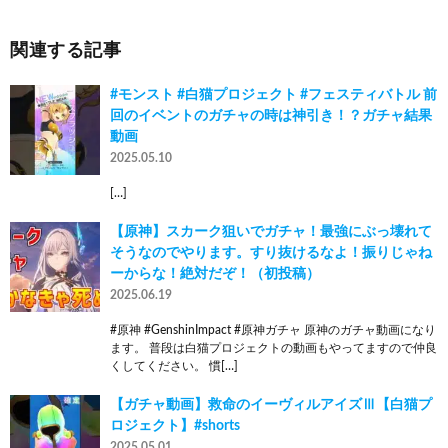
関連する記事
#モンスト #白猫プロジェクト #フェスティバトル 前
回のイベントのガチャの時は神引き！？ガチャ結果
動画
2025.05.10
[…]
【原神】スカーク狙いでガチャ！最強にぶっ壊れて
そうなのでやります。すり抜けるなよ！振りじゃね
ーからな！絶対だぞ！（初投稿）
2025.06.19
#原神 #GenshinImpact #原神ガチャ 原神のガチャ動画になり
ます。 普段は白猫プロジェクトの動画もやってますので仲良
くしてください。 慣[…]
【ガチャ動画】救命のイーヴィルアイズⅢ【白猫プ
ロジェクト】#shorts
2025.05.01