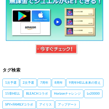
タグ検索
1次予選
2次予選
7周年
8周年
9周年HELL未来の答え
15章HELL
BLEACHコラボ
Horizonチャレンジ
Lv20000
SPY×FAMILYコラボ
アイリス
アップデート