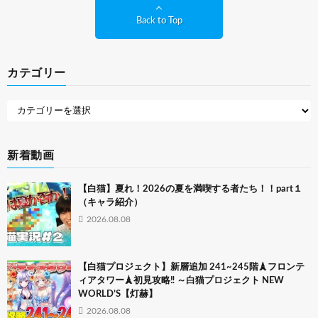
Back to Top
カテゴリー
新着動画
【白猫】夏れ！2026の夏を満喫する者たち！！part１
（キャラ紹介）
2026.08.08
【白猫プロジェクト】新層追加 241~245階🗼フロンテ
ィアタワー🗼初見攻略‼ ～白猫プロジェクト NEW
WORLD’S【灯赫】
2026.08.08