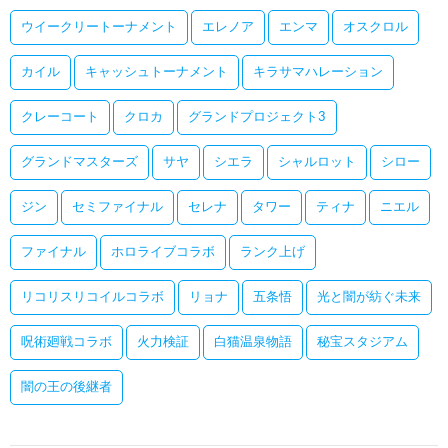
ウイークリートーナメント
エレノア
エンマ
オスクロル
カイル
キャッシュトーナメント
キラサマハレーション
クレーコート
クロカ
グランドプロジェクト3
グランドマスターズ
サヤ
シエラ
シャルロット
シロー
ジン
セミファイナル
セレナ
タワー
ティナ
ニエル
ファイナル
ホロライブコラボ
ランク上げ
リコリスリコイルコラボ
リョナ
五条悟
光と闇が紡ぐ未来
呪術廻戦コラボ
火力検証
白猫温泉物語
秘宝スタジアム
闇の王の後継者