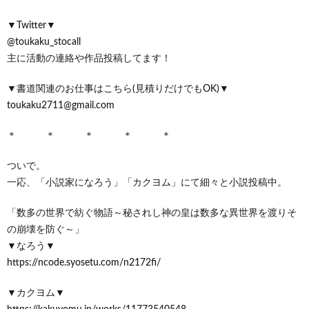
▼Twitter▼
@toukaku_stocall
主に活動の連絡や作品投稿してます！
▼書道関連のお仕事はこちら(見積りだけでもOK)▼
toukaku2711@gmail.com
＊ ＊ ＊ ＊ ＊
ついで。
一応、「小説家になろう」「カクヨム」にて細々と小説投稿中。
「数多の世界で紡ぐ物語～秘されし神の皇は数多な異世界を渡りそ
の崩壊を防ぐ～」
▼なろう▼
https://ncode.syosetu.com/n2172fi/
▼カクヨム▼