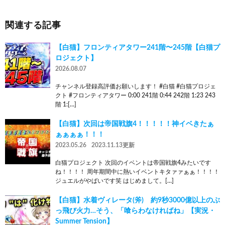
関連する記事
【白猫】フロンティアタワー241階〜245階【白猫プ
ロジェクト】
2026.08.07
チャンネル登録高評価お願いします！ #白猫 #白猫プロジェ
クト #フロンティアタワー 0:00 241階 0:44 242階 1:23 243
階 1:[…]
【白猫】次回は帝国戦旗4！！！！！神イベきたぁ
ぁぁぁぁ！！！
2023.05.26
2023.11.13更新
白猫プロジェクト 次回のイベントは帝国戦旗4みたいです
ね！！！！ 周年期間中に熱いイベントキタァァぁぁ！！！！
ジュエルがやばいです笑 はじめまして。[…]
【白猫】水着ヴィレータ(斧) 約9秒3000億以上のぶ
っ飛び火力…そう、「喰らわなければね」【実況・
Summer Tension】