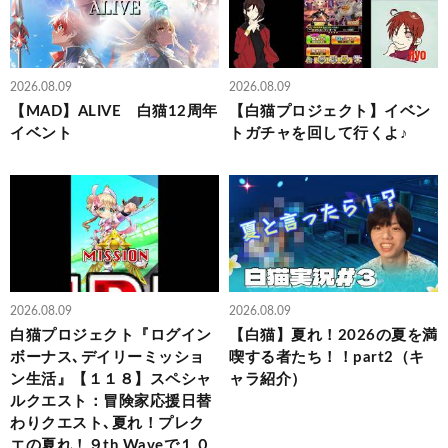
2026.08.09
2026.08.09
【MAD】ALIVE 白猫12周年
【白猫プロジェクト】イベン
イベント
トガチャを回して行くよ♪
2026.08.09
2026.08.09
白猫プロジェクト『ログイン
【白猫】夏れ！2026の夏を満
ボーナス､デイリーミッショ
喫する者たち！！part2（キ
ン生活』【１１８】スペシャ
ャラ紹介）
ルクエスト：冒険家応援日替
わりクエスト､夏れ！プレク
エの夏れ！９th Waveで１０