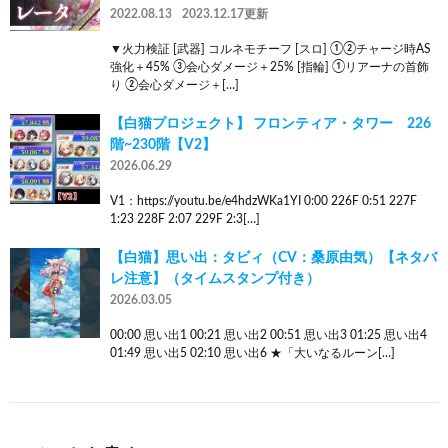
2022.08.13
2023.12.17更新
▼火力検証 [武器] コルネモチーフ [スロ] ①②チャージ時AS
強化＋45% ③会心ダメージ＋25% [指輪] ①リアーナの首飾
り ②会心ダメージ＋[…]
【白猫プロジェクト】 フロンティア・タワー 226
階~230階【V2】
2026.06.29
V1：https://youtu.be/e4hdzWKa1YI 0:00 226F 0:51 227F
1:23 228F 2:07 229F 2:3[…]
【白猫】思い出：タビィ（CV：桑原由気）【ネタバ
レ注意】（タイムスタンプ付き）
2026.03.05
00:00 思い出1 00:21 思い出2 00:51 思い出3 01:25 思い出4
01:49 思い出5 02:10 思い出6 ★「大いなるルーン[…]