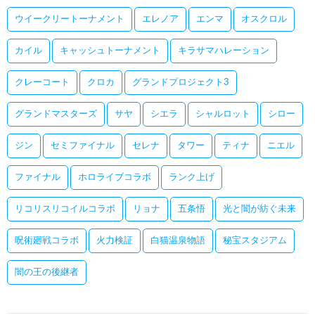
ウイークリートーナメント
エレノア
エンマ
オスクロル
カイル
キャッシュトーナメント
キラサマハレーション
クレーコート
クロカ
グランドプロジェクト3
グランドマスターズ
サヤ
シエラ
シャルロット
シロー
ジン
セミファイナル
セレナ
タワー
ティナ
ニエル
ファイナル
ホロライブコラボ
ランク上げ
リコリスリコイルコラボ
リョナ
五条悟
光と闇が紡ぐ未来
呪術廻戦コラボ
火力検証
白猫温泉物語
秘宝スタジアム
闇の王の後継者