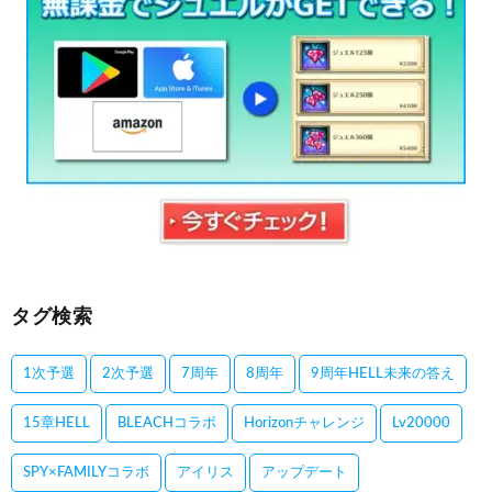
タグ検索
1次予選
2次予選
7周年
8周年
9周年HELL未来の答え
15章HELL
BLEACHコラボ
Horizonチャレンジ
Lv20000
SPY×FAMILYコラボ
アイリス
アップデート