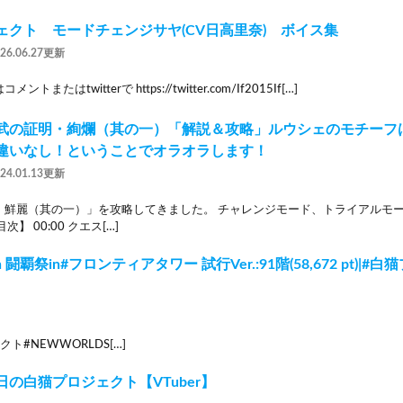
ェクト モードチェンジサヤ(CV日高里奈) ボイス集
026.06.27更新
またはtwitterで https://twitter.com/If2015If[…]
武の証明・絢爛（其の一）「解説＆攻略」ルウシェのモチーフ
違いなし！ということでオラオラします！
024.01.13更新
・鮮麗（其の一）」を攻略してきました。 チャレンジモード、トライアルモ
】 00:00 クエス[…]
 闘覇祭in#フロンティアタワー 試行Ver.:91階(58,672 pt)|#白
ト#NEWWORLDS[…]
の白猫プロジェクト【VTuber】