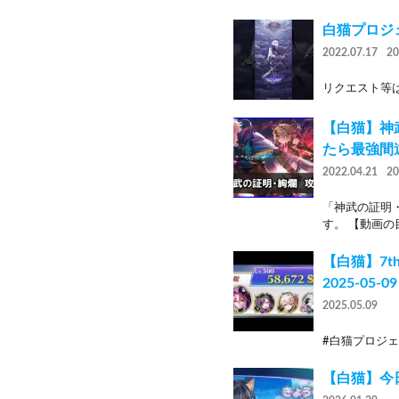
白猫プロジ
2022.07.17
2
リクエスト等はコメント
【白猫】神
たら最強間
2022.04.21
2
「神武の証明
す。 【動画の目次
【白猫】7th
2025-05-09
2025.05.09
#白猫プロジェク
【白猫】今日