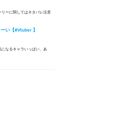
ーリーに関してはネタバレ注意
い【#Vtuber 】
気になるキャラいっぱい、あ