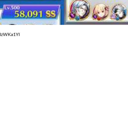
hdzWKa1YI