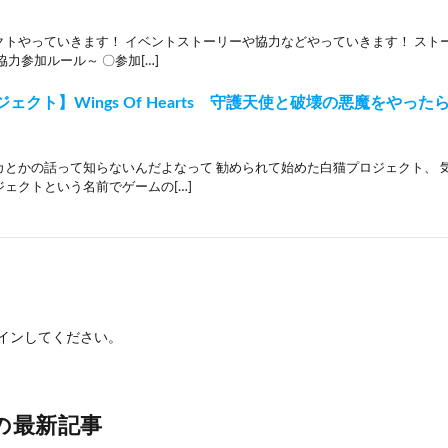
クトやっていきます！ イベントストーリーや協力などやっていきます！ スト
協力参加ルール～ 〇参加[…]
ェクト】Wings Of Hearts 守護天使と破壊の悪魔をやったらー
カとかの話って知らないんだよなって 勧められて始めた白猫プロジェクト、 
ェクトという名前でゲームの[…]
イン
してください。
の最新記事