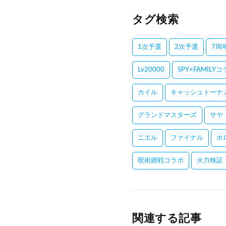
タグ検索
1次予選
2次予選
7周
Lv20000
SPY×FAMILY
カイル
キャッシュトーナ
グランドマスターズ
サヤ
ニエル
ファイナル
ホ
呪術廻戦コラボ
火力検証
関連する記事