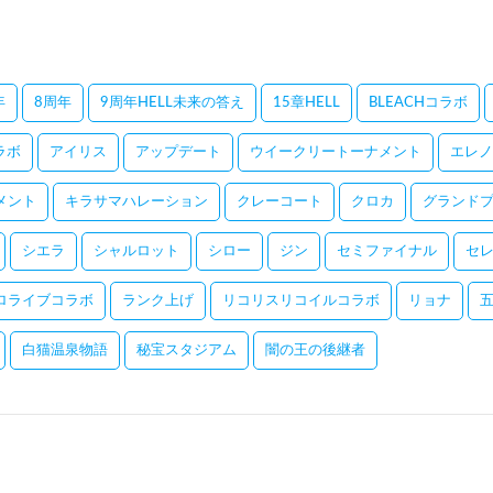
年
8周年
9周年HELL未来の答え
15章HELL
BLEACHコラボ
コラボ
アイリス
アップデート
ウイークリートーナメント
エレノ
メント
キラサマハレーション
クレーコート
クロカ
グランドプ
シエラ
シャルロット
シロー
ジン
セミファイナル
セ
ロライブコラボ
ランク上げ
リコリスリコイルコラボ
リョナ
白猫温泉物語
秘宝スタジアム
闇の王の後継者