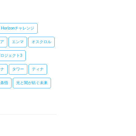
Horizonチャレンジ
ア
エンマ
オスクロル
ロジェクト3
レナ
タワー
ティナ
五条悟
光と闇が紡ぐ未来