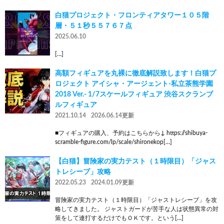
白猫プロジェクト・フロンティアタワー１０５階
層・５１秒５５７６７点
2025.06.10
[…]
高額フィギュアを丸裸に徹底解説致します！白猫プ
ロジェクト アイシャ・アージェント-私立茶熊学園
2018 Ver.- 1/7スケールフィギュア 渋谷スクランブ
ルフィギュア
2021.10.14
2026.06.14更新
■フィギュアの購入、予約はこちらから↓ https://shibuya-
scramble-figure.com/lp/scale/shironekop[…]
【白猫】冒険家の実力テスト（１時限目）「ジャス
トレシーブ」攻略
2022.05.23
2024.01.09更新
冒険家の実力テスト（１時限目）「ジャストレシーブ」を攻
略してきました。 ジャストガードが苦手な人は状態異常の対
策をして連打するだけでもＯＫです。という[…]