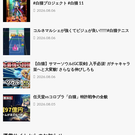
#白猫プロジェクト #白猫 11
2026.08.06
コルネマルシェが強くてビジュが良い!!!!!!#白猫テニス
2026.08.06
【白猫】サマーソウル(GC双剣) 入手必須! ガチャキャラ
並へと大変貌! さらなる伸びしろも
2026.08.06
任天堂vsコロプラ「白猫」特許戦争の全貌
2026.08.05