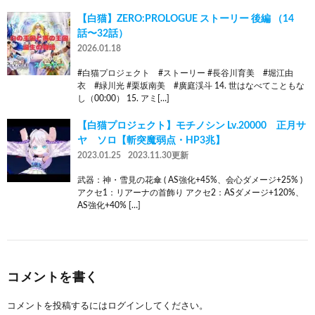
【白猫】ZERO:PROLOGUE ストーリー 後編 （14
話〜32話）
2026.01.18
#白猫プロジェクト #ストーリー #長谷川育美 #堀江由
衣 #緑川光 #栗坂南美 #廣庭渓斗 14. 世はなべてこともな
し（00:00） 15. アミ[…]
【白猫プロジェクト】モチノシン Lv.20000 正月サ
ヤ ソロ【斬突魔弱点・HP3兆】
2023.01.25
2023.11.30更新
武器：神・雪見の花傘 ( AS強化+45%、会心ダメージ+25% )
アクセ1：リアーナの首飾り アクセ2：ASダメージ+120%、
AS強化+40% […]
コメントを書く
コメントを投稿するには
ログイン
してください。