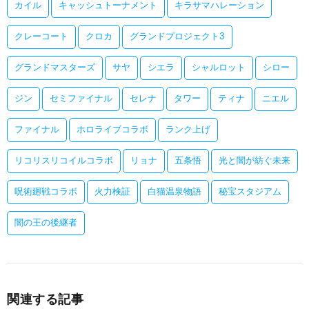
カイル
キャッシュトーナメント
キラサマハレーション
クレーコート
クロカ
グランドプロジェクト3
グランドマスターズ
サヤ
シエラ
シャルロット
シロー
ジン
セミファイナル
セレナ
タワー
ティナ
ニエル
ファイナル
ホロライブコラボ
ランク上げ
リコリスリコイルコラボ
リョナ
五条悟
光と闇が紡ぐ未来
呪術廻戦コラボ
火力検証
白猫温泉物語
秘宝スタジアム
闇の王の後継者
関連する記事