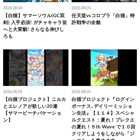
2026.08.06
2026.08.05
【白猫】サマーソウル(GC双
任天堂vsコロプラ「白猫」特
剣) 入手必須! ガチャキャラ並
許戦争の全貌
へと大変貌! さらなる伸びし
ろも
2026.08.05
2026.08.05
【白猫プロジェクト】ニルカ
白猫プロジェクト『ログイン
とエレノアが欲しい20連
ボーナス､デイリーミッショ
【サマービーチバケーショ
ン生活』【１１４】スペシャ
ン】
ルクエスト：夏れ！プレクエ
の夏れ！５th Wave で１０回
クリアしようをしながら「ジ