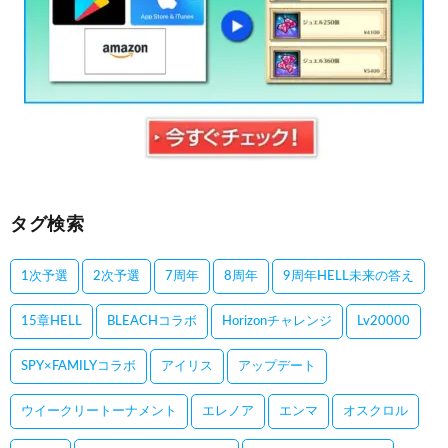
タグ検索
1次予選
2次予選
7周年
8周年
9周年HELL未来の答え
15章HELL
BLEACHコラボ
Horizonチャレンジ
Lv20000
SPY×FAMILYコラボ
アイリス
アップデート
ウイークリートーナメント
エレノア
エンマ
オスクロル