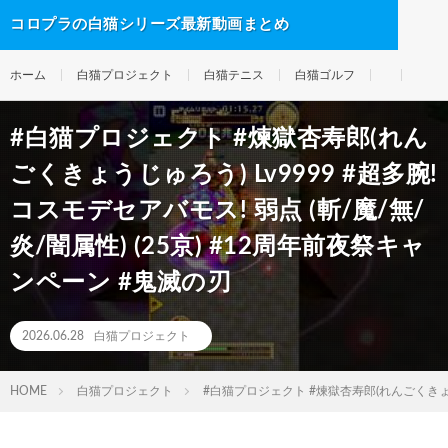
コロプラの白猫シリーズ最新動画まとめ
ホーム
白猫プロジェクト
白猫テニス
白猫ゴルフ
#白猫プロジェクト #煉獄杏寿郎(れん
ごくきょうじゅろう) Lv9999 #超多腕!
コスモデセアバモス! 弱点 (斬/魔/無/
炎/闇属性) (25京) #12周年前夜祭キャ
ンペーン #鬼滅の刃
2026.06.28
白猫プロジェクト
HOME
白猫プロジェクト
#白猫プロジェクト #煉獄杏寿郎(れんごくきょう