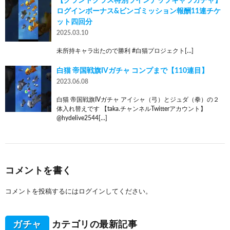
【グランドクラス特別ラインナップキャラガチャ】
ログインボーナス&ビンゴミッション報酬11連チケ
ット四回分
2025.03.10
未所持キャラ出たので勝利 #白猫プロジェクト[…]
白猫 帝国戦旗IVガチャ コンプまで【110連目】
2023.06.08
白猫 帝国戦旗IVガチャ アイシャ（弓）とジュダ（拳）の２
体入れ替えです 【taka.チャンネルTwitterアカウント】
@hydelive2544[…]
コメントを書く
コメントを投稿するには
ログイン
してください。
ガチャ
カテゴリの最新記事