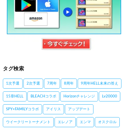
タグ検索
1次予選
2次予選
7周年
8周年
9周年HELL未来の答え
15章HELL
BLEACHコラボ
Horizonチャレンジ
Lv20000
SPY×FAMILYコラボ
アイリス
アップデート
ウイークリートーナメント
エレノア
エンマ
オスクロル