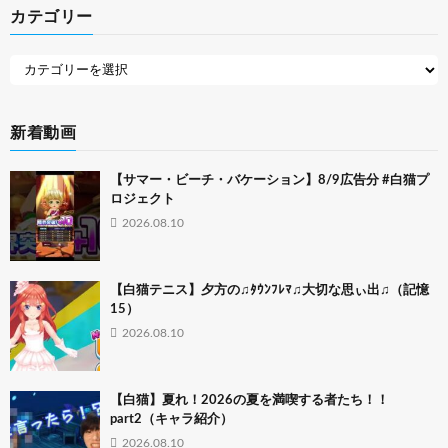
カテゴリー
新着動画
【サマー・ビーチ・バケーション】8/9広告分 #白猫プ
ロジェクト
2026.08.10
【白猫テニス】夕方の♫ﾀｳﾝﾌﾚﾏ♫大切な思ぃ出♫（記憶
15）
2026.08.10
【白猫】夏れ！2026の夏を満喫する者たち！！
part2（キャラ紹介）
2026.08.10