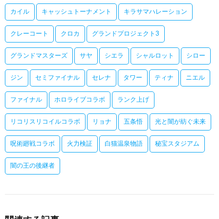
カイル
キャッシュトーナメント
キラサマハレーション
クレーコート
クロカ
グランドプロジェクト3
グランドマスターズ
サヤ
シエラ
シャルロット
シロー
ジン
セミファイナル
セレナ
タワー
ティナ
ニエル
ファイナル
ホロライブコラボ
ランク上げ
リコリスリコイルコラボ
リョナ
五条悟
光と闇が紡ぐ未来
呪術廻戦コラボ
火力検証
白猫温泉物語
秘宝スタジアム
闇の王の後継者