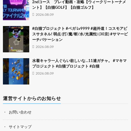
2ndコース プレイ動画・攻略【ウィークリートーナメ
ント】【白猫GOLF】【白猫ゴルフ】
2026.08.09
#白猫プロジェクト #ベガ Lv9999 #超外道！コスモアビ
スサタネル! 弱点 (打/魔/斬/水/光属性) (30京) #サマービ
ーチバケーション
2026.08.09
水着キャラ一人ぐらい欲しいな…11連ガチャ。 #マキマ
プロジェクト #白猫プロジェクト #白猫
2026.08.09
運営サイトからのお知らせ
お問い合わせ
サイトマップ