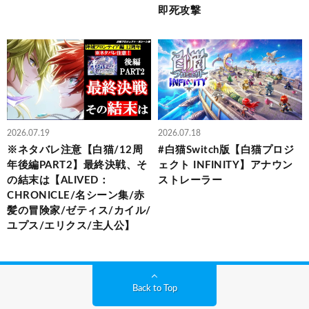
即死攻撃
2026.07.19
2026.07.18
※ネタバレ注意【白猫/12周
#白猫Switch版【白猫プロジ
年後編PART2】最終決戦、そ
ェクト INFINITY】アナウン
の結末は【ALIVED：
ストレーラー
CHRONICLE/名シーン集/赤
髪の冒険家/ゼティス/カイル/
ユプス/エリクス/主人公】
Back to Top