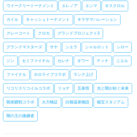
ウイークリートーナメント
エレノア
エンマ
オスクロル
カイル
キャッシュトーナメント
キラサマハレーション
クレーコート
クロカ
グランドプロジェクト3
グランドマスターズ
サヤ
シエラ
シャルロット
シロー
ジン
セミファイナル
セレナ
タワー
ティナ
ニエル
ファイナル
ホロライブコラボ
ランク上げ
リコリスリコイルコラボ
リョナ
五条悟
光と闇が紡ぐ未来
呪術廻戦コラボ
火力検証
白猫温泉物語
秘宝スタジアム
闇の王の後継者