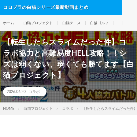
コロプラの白猫シリーズ最新動画まとめ
ホーム
白猫プロジェクト
白猫テニス
白猫ゴルフ
【転生したらスライムだった件】コ
ラボ協力と高難易度HELL攻略！！シ
ズは弱くない、弱くても勝てます【白
猫プロジェクト】
2026.06.20
コラボ
HOME
白猫プロジェクト
コラボ
【転生したらスライムだった件】