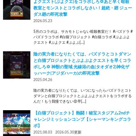
よクエスト(ぷよクエ)をコラボしろ💢あと早く暗殺
教室とモンストとコラボしなさい！超絶・廻 ジュー
ダス廻の即死攻撃
2026.05.23
5月のコラボは、サカモトじゃない暗殺教室だ！ #パズドラ #
パズドラコラボ #白猫プロジェクト #白猫コラボ #ぷよぷよ
クエスト #ぷよクエ #ぷよぷ[…]
陰の実力者になりたくては、パズドラとコトダマン
と白猫プロジェクトとぷよぷよクエストを早くコラ
ボしろ💢 神獣の聖域 光線浴の血(タオダオ2)神化ザ
ッハーク(アジダハーカ)の即死攻撃
2025.04.26
陰の実力者になりたくては、いつになったらパズドラとコト
ダマンと白猫プロジェクトとぷよぷよクエストをコラボする
んだ！もう我慢できない😡早[…]
【白猫プロジェクト】熱闘！秘宝スタジアム2ndチ
ャレンジミッションコンプ【シャーマンキングコラ
ボ】
2021.08.03
2026.05.30更新