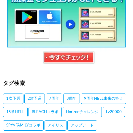
タグ検索
1次予選
2次予選
7周年
8周年
9周年HELL未来の答え
15章HELL
BLEACHコラボ
Horizonチャレンジ
Lv20000
SPY×FAMILYコラボ
アイリス
アップデート