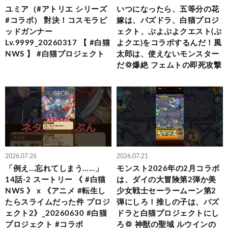
ユミア（#アトリエ シリーズ
いつになったら、五等分の花
#コラボ） 對決！コスモラピ
嫁は、パズドラ、白猫プロジ
ッドガンナー
ェクト、ぷよぷよクエスト(ぷ
Lv.9999_20260317 【 #白猫
よクエ)をコラボするんだ！風
NWS 】 #白猫プロジェクト
太郎は、使えないモンスター
だ💢爆絶 フェムトの即死攻撃
2026.07.26
2026.07.21
「例え…忘れてしまう……」
モンスト2026年の2月コラボ
14話-2 スートリー 《 #白猫
は、ダイの大冒険第2弾か美
NWS 》 x 《アニメ #転生し
少女戦士セーラームーン第2
たらスライムだった件 プロジ
弾にしろ！推しの子は、パズ
ェクト2》_20260630 #白猫
ドラと白猫プロジェクトにし
プロジェクト #コラボ
ろ💢 神獣の聖域 ルウインの