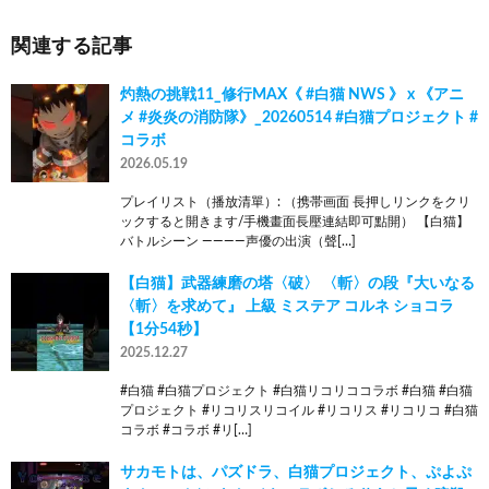
関連する記事
灼熱の挑戦11_修行MAX《 #白猫 NWS 》 x 《アニ
メ #炎炎の消防隊》_20260514 #白猫プロジェクト #
コラボ
2026.05.19
プレイリスト（播放清單）: （携帯画面 長押しリンクをクリ
ックすると開きます/手機畫面長壓連結即可點開） 【白猫】
バトルシーン ————声優の出演（聲[…]
【白猫】武器練磨の塔〈破〉 〈斬〉の段『大いなる
〈斬〉を求めて』 上級 ミステア コルネ ショコラ
【1分54秒】
2025.12.27
#白猫 #白猫プロジェクト #白猫リコリココラボ #白猫 #白猫
プロジェクト #リコリスリコイル #リコリス #リコリコ #白猫
コラボ #コラボ #リ[…]
サカモトは、パズドラ、白猫プロジェクト、ぷよぷ