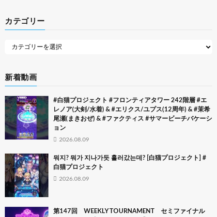
カテゴリー
新着動画
#白猫プロジェクト #フロンティアタワー 242階層 #エ
レノア(大剣/水着) & #エリクス/ユプス(12周年) & #茉希
尾瀬(まきおぜ) & #ファクティス #サマービーチバケーシ
ョン
2026.08.09
뭐지? 뭐가 지나가듯 흘러갔는데? [白猫プロジェクト] #
白猫プロジェクト
2026.08.09
第147回 WEEKLY TOURNAMENT セミファイナル