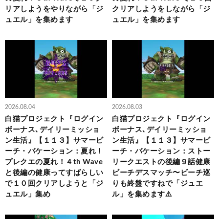
リアしようをやりながら「ジ
クリアしようをしながら「ジ
ュエル」を集めます
ュエル」を集めます
2026.08.04
2026.08.03
白猫プロジェクト『ログイン
白猫プロジェクト『ログイン
ボーナス､デイリーミッショ
ボーナス､デイリーミッショ
ン生活』【１１３】サマービ
ン生活』【１１３】サマービ
ーチ・バケーション：夏れ！
ーチ・バケーション：ストー
プレクエの夏れ！４th Wave
リークエストの後編９話健康
と後編の健康ってすばらしい
ビーチデスマッチ〜ビーチ巡
で１０回クリアしようと「ジ
りも終盤ですねで「ジュエ
ュエル」集め
ル」を集めます⚠️