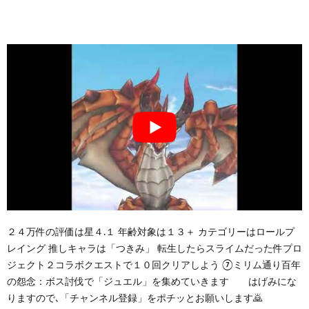
２４万件の評価は星４.１ 年齢対象は１３＋ カテゴリーはロールプ
レイング 推しキャラは「つきみ」 転生したらスライムだった件プロ
ジェクト２コラボクエストで１０回クリアしよう ⑦ミリム通り百年
の怨念：ボス討伐で「ジュエル」を集めていきます はげみにな
りますので､「チャンネル登録」をポチッとお願いします🙇