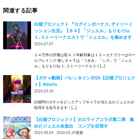
関連する記事
白猫プロジェクト 『ログインボーナス､デイリーミ
ッション生活』【８４】「ジュエル」もりもりLv.
１､ストーリークエストで「ジュエル」を集めます
2026.07.07
２４万件の評価は星４.１年齢対象は１３＋カテゴリーはロー
ルプレイング 推しキャラは「つきみ」「シズ」で「ジュエ
ル」もりもりLv.１､ストーリークエスト[…]
【ガチャ動画】バレンタイン2026【白猫プロジェク
ト】#shorts
2026.03.18
白猫PJのガチャをピックアップキャラが当たるかジュエルが
枯渇する迄引きます！[…]
【白猫プロジェクト】ホロライブコラボ第二弾 集
めたジュエル全放出 コンプを目指す
2025.08.04
2026.05.24更新