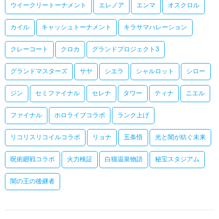
ウイークリートーナメント
エレノア
エンマ
オスクロル
カイル
キャッシュトーナメント
キラサマハレーション
クレーコート
クロカ
グランドプロジェクト3
グランドマスターズ
サヤ
シエラ
シャルロット
シロー
ジン
セミファイナル
セレナ
タワー
ティナ
ニエル
ファイナル
ホロライブコラボ
ランク上げ
リコリスリコイルコラボ
リョナ
五条悟
光と闇が紡ぐ未来
呪術廻戦コラボ
火力検証
白猫温泉物語
秘宝スタジアム
闇の王の後継者