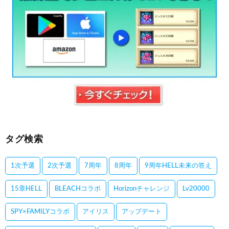
タグ検索
1次予選
2次予選
7周年
8周年
9周年HELL未来の答え
15章HELL
BLEACHコラボ
Horizonチャレンジ
Lv20000
SPY×FAMILYコラボ
アイリス
アップデート