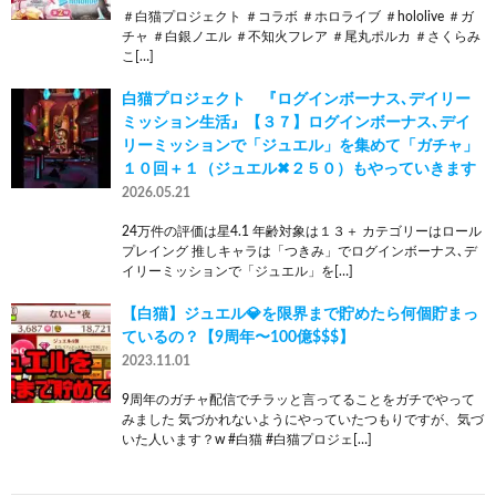
＃白猫プロジェクト ＃コラボ ＃ホロライブ ＃hololive ＃ガ
チャ ＃白銀ノエル ＃不知火フレア ＃尾丸ポルカ ＃さくらみ
こ[…]
白猫プロジェクト 『ログインボーナス､デイリー
ミッション生活』【３７】ログインボーナス､デイ
リーミッションで「ジュエル」を集めて「ガチャ」
１０回＋１（ジュエル✖︎２５０）もやっていきます
2026.05.21
24万件の評価は星4.1 年齢対象は１３＋ カテゴリーはロール
プレイング 推しキャラは「つきみ」でログインボーナス､デ
イリーミッションで「ジュエル」を[…]
【白猫】ジュエル💎を限界まで貯めたら何個貯まっ
ているの？【9周年〜100億$$$】
2023.11.01
9周年のガチャ配信でチラッと言ってることをガチでやって
みました 気づかれないようにやっていたつもりですが、気づ
いた人います？w #白猫 #白猫プロジェ[…]