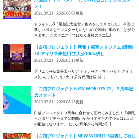
周回例！ ナイトメア「してやれること」がオスス
メ！
2021.09.21
2026.06.07更新
トライドル3「乗船記念金貨」集めをしてきました。 今回は
新しいボスもモンスターもいないので気軽に集めることがで
きます。 このクエストではなく最後のクエ[…]
【白猫プロジェクト】興奮！秘宝スタジアム (護衛)
7thアイリス未使用 主人公100%残し
2021.07.21
2026.05.19更新
プリムラ→状態異常バリア ティナ→アーマーバリア アイリ
ス(なんでもいい)→火力 多分代用は居る[…]
「白猫プロジェクト NEW WORLD’S #2」９周年記
念スタート
2023.07.31
2024.03.25更新
白猫プロジェクト９周年に合わせて初めてみました！ 前回思
ったほどガチャまでに時間がかかりすぎたので今日は2回目
の配信になります。 だいぶ周年から時間が[…]
【白猫プロジェクト】NEW WORLD’ S実装して欲し