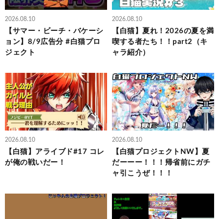
2026.08.10
2026.08.10
【サマー・ビーチ・バケーシ
【白猫】夏れ！2026の夏を満
ョン】8/9広告分 #白猫プロ
喫する者たち！！part2（キ
ジェクト
ャラ紹介）
2026.08.10
2026.08.10
【白猫】アライブド#17 コレ
【白猫プロジェクトNW】夏
が俺の戦いだー！
だーーー！！！帰省前にガチ
ャ引こうぜ！！！