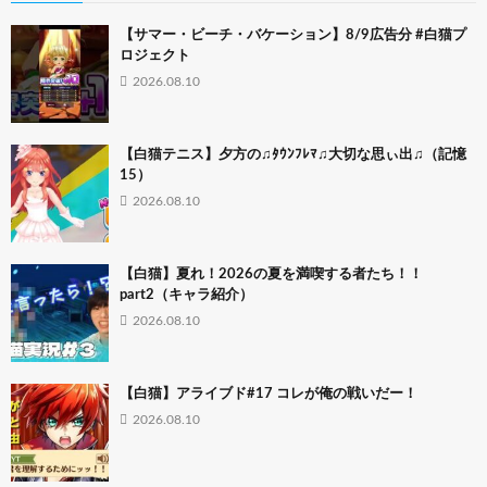
【サマー・ビーチ・バケーション】8/9広告分 #白猫プ
ロジェクト
2026.08.10
【白猫テニス】夕方の♫ﾀｳﾝﾌﾚﾏ♫大切な思ぃ出♫（記憶
15）
2026.08.10
【白猫】夏れ！2026の夏を満喫する者たち！！
part2（キャラ紹介）
2026.08.10
【白猫】アライブド#17 コレが俺の戦いだー！
2026.08.10