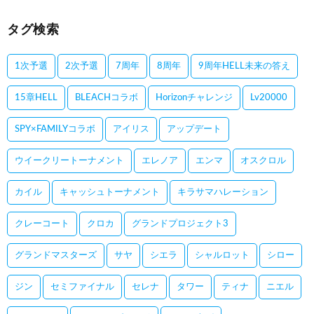
タグ検索
1次予選
2次予選
7周年
8周年
9周年HELL未来の答え
15章HELL
BLEACHコラボ
Horizonチャレンジ
Lv20000
SPY×FAMILYコラボ
アイリス
アップデート
ウイークリートーナメント
エレノア
エンマ
オスクロル
カイル
キャッシュトーナメント
キラサマハレーション
クレーコート
クロカ
グランドプロジェクト3
グランドマスターズ
サヤ
シエラ
シャルロット
シロー
ジン
セミファイナル
セレナ
タワー
ティナ
ニエル