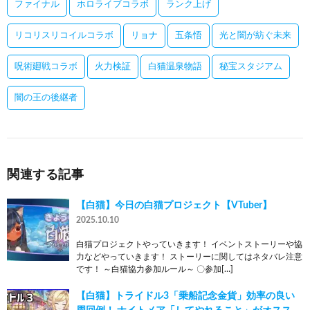
ファイナル
ホロライブコラボ
ランク上げ
リコリスリコイルコラボ
リョナ
五条悟
光と闇が紡ぐ未来
呪術廻戦コラボ
火力検証
白猫温泉物語
秘宝スタジアム
闇の王の後継者
関連する記事
【白猫】今日の白猫プロジェクト【VTuber】
2025.10.10
白猫プロジェクトやっていきます！ イベントストーリーや協
力などやっていきます！ ストーリーに関してはネタバレ注意
です！ ～白猫協力参加ルール～ 〇参加[…]
【白猫】トライドル3「乗船記念金貨」効率の良い