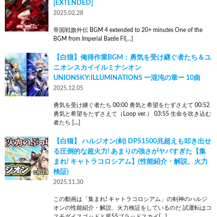
[EXTENDED]
2025.02.28
帝国戦旗外伝 BGM 4 extended to 20+ minutes One of the
BGM from Imperial Battle Fl[…]
【白猫】俺得作業BGM：勇気を受け継ぐ者たち＆ユ
ニオンスカイイルミナシオン
UNIONSKY:ILLUMINATIONS ー混沌の章ー 10曲
2025.12.05
勇気を受け継ぐ者たち 00:00 勇気と希望をたずさえて 00:52
勇気と希望をたずさえて（Loop ver.） 03:55 生命を吹き込む
者たち […]
【白猫】 ハルジオン(剣) DPS1500兆超えも叩き出せ
る圧倒的な超火力! あまりの強さがヤバすぎた【集
まれ! キャトラコロシアム】(性能紹介・解説、火力
検証)
2025.11.30
この動画は「集まれ! キャトラコロシアム」の剣神のハルジ
オンの性能紹介・解説、火力検証をしているのだ 試運転はコ
スモダイスゴッドと星55ブラッドスカイ[…]