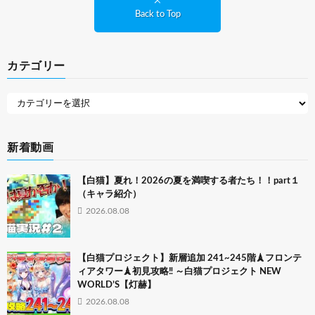
Back to Top
カテゴリー
新着動画
【白猫】夏れ！2026の夏を満喫する者たち！！part１
（キャラ紹介）
2026.08.08
【白猫プロジェクト】新層追加 241~245階🗼フロンテ
ィアタワー🗼初見攻略‼ ～白猫プロジェクト NEW
WORLD’S【灯赫】
2026.08.08