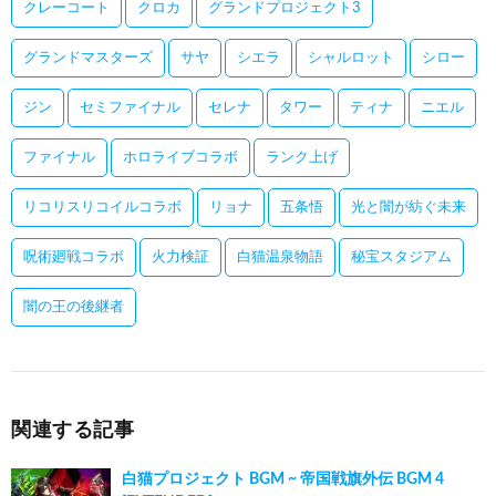
クレーコート
クロカ
グランドプロジェクト3
グランドマスターズ
サヤ
シエラ
シャルロット
シロー
ジン
セミファイナル
セレナ
タワー
ティナ
ニエル
ファイナル
ホロライブコラボ
ランク上げ
リコリスリコイルコラボ
リョナ
五条悟
光と闇が紡ぐ未来
呪術廻戦コラボ
火力検証
白猫温泉物語
秘宝スタジアム
闇の王の後継者
関連する記事
白猫プロジェクト BGM ~ 帝国戦旗外伝 BGM 4