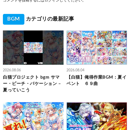
コメントを投稿するには
ログイン
してください。
BGM
カテゴリの最新記事
2026.08.06
2026.08.04
白猫プロジェクト bgm サマ
【白猫】俺得作業BGM：夏イ
ー・ピーチ・バケーション –
ベント ６９曲
夏っていこう