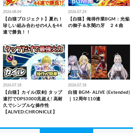
2026.08.04
2026.07.24
【白猫プロジェクト】夏れ！
【白猫】俺得作業BGM：光焔
珍しい組み合わせの4人を44
の御子＆氷闇の牙 ２４曲
連で勝負！！
2026.07.18
2026.07.18
【白猫】カイル(双剣) タップ
白猫 BGM- ALIVE (Extended)
連打でDPS3000兆超え! 高耐
｜12周年110連
久でシンプルな操作性
【ALIVED:CHRONICLE】