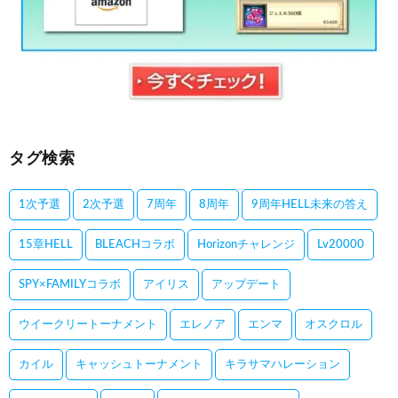
タグ検索
1次予選
2次予選
7周年
8周年
9周年HELL未来の答え
15章HELL
BLEACHコラボ
Horizonチャレンジ
Lv20000
SPY×FAMILYコラボ
アイリス
アップデート
ウイークリートーナメント
エレノア
エンマ
オスクロル
カイル
キャッシュトーナメント
キラサマハレーション