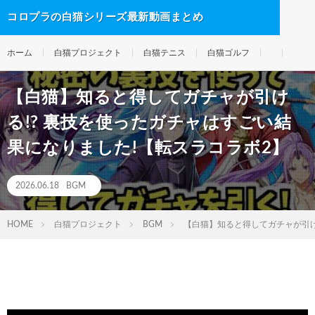
コロプラの白猫シリーズ最新動画まとめ
ホーム
白猫プロジェクト
白猫テニス
白猫ゴルフ
【白猫】知ると得してガチャが引け
る!? 裏技を使ったガチャはすごい結
果になりました!【転スラコラボ2】
2026.06.18
BGM
HOME
白猫プロジェクト
BGM
【白猫】知ると得してガチャが引け