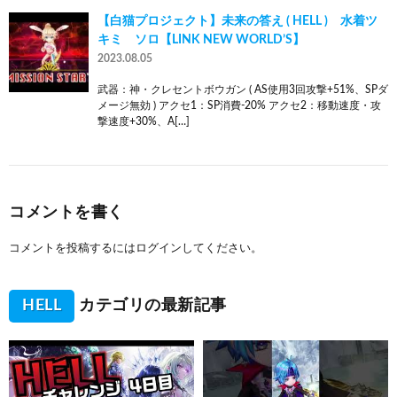
【白猫プロジェクト】未来の答え ( HELL ) 水着ツ
キミ ソロ【LINK NEW WORLD’S】
2023.08.05
武器：神・クレセントボウガン ( AS使用3回攻撃+51%、SPダ
メージ無効 ) アクセ1：SP消費-20% アクセ2：移動速度・攻
撃速度+30%、A[…]
コメントを書く
コメントを投稿するには
ログイン
してください。
HELL
カテゴリの最新記事