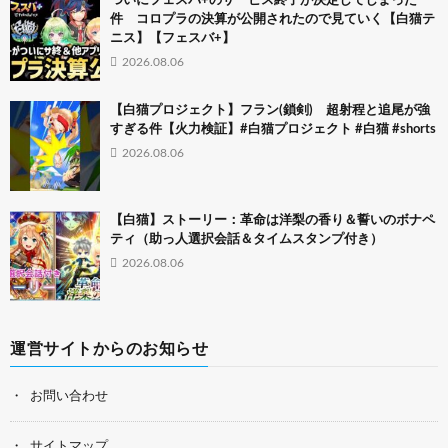
ついにフェスバ+のサービス終了が決定してしまった
件 コロプラの決算が公開されたので見ていく【白猫テ
ニス】【フェスバ+】
2026.08.06
【白猫プロジェクト】フラン(鎖剣) 超射程と追尾が強
すぎる件【火力検証】#白猫プロジェクト #白猫 #shorts
2026.08.06
【白猫】ストーリー：革命は洋梨の香り＆誓いのボナペ
ティ（助っ人選択会話＆タイムスタンプ付き）
2026.08.06
運営サイトからのお知らせ
お問い合わせ
サイトマップ