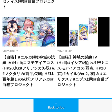
ゼティス(拳)|#白猫プロジェク
ト
2026.08.02
2026.08.01
【白猫】#ニルカ(拳):神域の試
【白猫】神域の試練 IV
練 IV (Hell);コスモアイアコス
(Hell):#イシア(槍);Lv.9999 コ
(HP20京):#アリアシカ(G双) &
スモアイアコス(弱点, HP20
#ノクタリカ(前半,G輝); HELL
京):#カイル(Ver.2, 双) & #エ
百年越しの依頼:アリアシカ|#
リクス / #ユプス(輝)|#白猫プ
白猫プロジェクト
ロジェクト
Back to Top