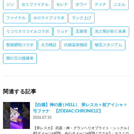
ジン
セミファイナル
セレナ
タワー
ティナ
ニエル
ファイナル
ホロライブコラボ
ランク上げ
リコリスリコイルコラボ
リョナ
五条悟
光と闇が紡ぐ未来
呪術廻戦コラボ
火力検証
白猫温泉物語
秘宝スタジアム
闇の王の後継者
関連する記事
【白猫】神の座 ( HELL ) 斧レスカ + 杖アイシャ +
弓ファナ 【ZODIAC:CHRONICLE】
2026.07.10
【斧レスカ】 武器：神・グランヘリオブライト・シックル (
ASダメージ+60%、会心ダメージ+60% ) アクセ1：カスミの