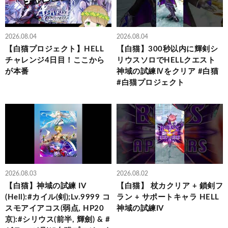
2026.08.04
2026.08.04
【白猫プロジェクト】HELL
【白猫】300秒以内に輝剣シ
チャレンジ4日目！ここから
リウスソロでHELLクエスト
が本番
神域の試練Ⅳをクリア #白猫
#白猫プロジェクト
2026.08.03
2026.08.02
【白猫】神域の試練 IV
【白猫】 杖カクリア + 鎖剣フ
(Hell):#カイル(剣);Lv.9999 コ
ラン + サポートキャラ HELL
スモアイアコス(弱点, HP20
神域の試練IV
京):#シリウス(前半, 輝劍) & #