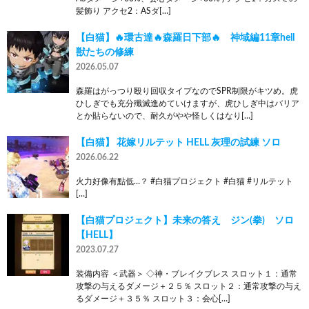
髪飾り アクセ2：ASダ[…]
【白猫】🔥環古達🔥森羅日下部🔥 神域編11章hell
獣たちの修練
2026.05.07
森羅はがっつり殴り回収タイプなのでSPR制限がキツめ。虎
ひしぎでも充分殲滅進めていけますが、虎ひしぎ中はバリア
とか貼らないので、耐久がやや怪しくはなり[…]
【白猫】 花嫁リルテット HELL 灰理の試練 ソロ
2026.06.22
火力好像有點低…？ #白猫プロジェクト #白猫 #リルテット
[…]
【白猫プロジェクト】未来の答え ジン(拳) ソロ
【HELL】
2023.07.27
装備内容 ＜武器＞ ◇神・ブレイクブレス スロット１：通常
攻撃の与えるダメージ＋２５％ スロット２：通常攻撃の与え
るダメージ＋３５％ スロット３：会心[…]