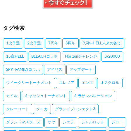
タグ検索
1次予選
2次予選
7周年
8周年
9周年HELL未来の答え
15章HELL
BLEACHコラボ
Horizonチャレンジ
Lv20000
SPY×FAMILYコラボ
アイリス
アップデート
ウイークリートーナメント
エレノア
エンマ
オスクロル
カイル
キャッシュトーナメント
キラサマハレーション
クレーコート
クロカ
グランドプロジェクト3
グランドマスターズ
サヤ
シエラ
シャルロット
シロー