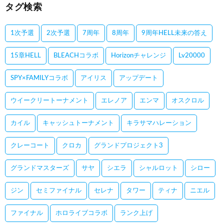
タグ検索
1次予選
2次予選
7周年
8周年
9周年HELL未来の答え
15章HELL
BLEACHコラボ
Horizonチャレンジ
Lv20000
SPY×FAMILYコラボ
アイリス
アップデート
ウイークリートーナメント
エレノア
エンマ
オスクロル
カイル
キャッシュトーナメント
キラサマハレーション
クレーコート
クロカ
グランドプロジェクト3
グランドマスターズ
サヤ
シエラ
シャルロット
シロー
ジン
セミファイナル
セレナ
タワー
ティナ
ニエル
ファイナル
ホロライブコラボ
ランク上げ