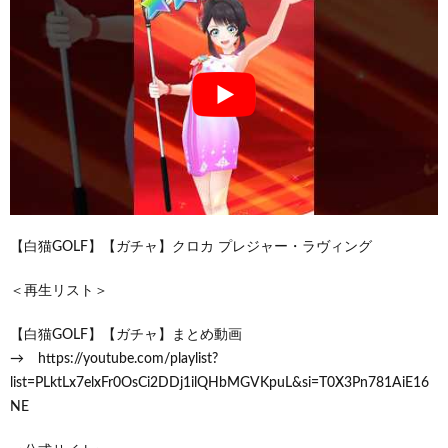
【白猫GOLF】【ガチャ】クロカ プレジャー・ラヴィング
＜再生リスト＞
【白猫GOLF】【ガチャ】まとめ動画
→ https://youtube.com/playlist?
list=PLktLx7elxFr0OsCi2DDj1ilQHbMGVKpuL&si=T0X3Pn781AiE16
NE