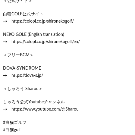
＜公式サイト＞
白猫GOLF公式サイト
→ https://colopl.co.jp/shironekogolf/
NEKO GOLE (English translation)
→ https://colopl.co.jp/shironekogolf/en/
＜フリーBGM＞
DOVA-SYNDROME
→ https://dova-s.jp/
＜しゃろう Sharou＞
しゃろう公式Youtubeチャンネル
→ https://www.youtube.com/@Sharou
#白猫ゴルフ
#白猫golf