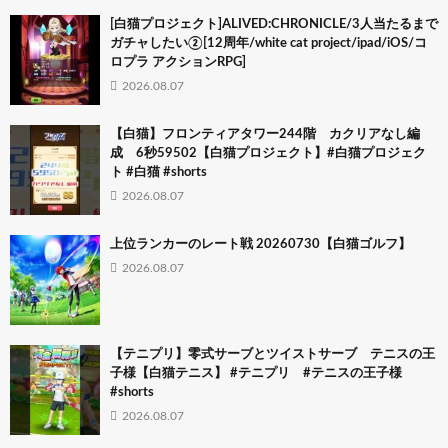
[白猫プロジェクト]ALIVED:CHRONICLE/3人当たるまで
ガチャしたい②[12周年/white cat project/ipad/iOS/コ
ロプラ アクションRPG]
2026.08.07
【白猫】フロンティアタワー244階 カクリアなし編
成 6秒59502【白猫プロジェクト】#白猫プロジェク
ト #白猫 #shorts
2026.08.07
上位ランカーのレート戦 20260730【白猫ゴルフ】
2026.08.07
【テニプリ】零式サーブとツイストサーブ テニスの王
子様【白猫テニス】 #テニプリ #テニスの王子様
#shorts
2026.08.07